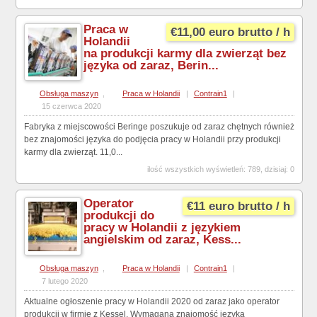
Praca w
€11,00 euro brutto / h
Holandii
na produkcji karmy dla zwierząt bez
języka od zaraz, Berin...
Obsługa maszyn
,
Praca w Holandii
|
Contrain1
|
15 czerwca 2020
Fabryka z miejscowości Beringe poszukuje od zaraz chętnych również
bez znajomości języka do podjęcia pracy w Holandii przy produkcji
karmy dla zwierząt. 11,0...
ilość wszystkich wyświetleń: 789, dzisiaj: 0
Operator
€11 euro brutto / h
produkcji do
pracy w Holandii z językiem
angielskim od zaraz, Kess...
Obsługa maszyn
,
Praca w Holandii
|
Contrain1
|
7 lutego 2020
Aktualne ogłoszenie pracy w Holandii 2020 od zaraz jako operator
produkcji w firmie z Kessel. Wymagana znajomość języka