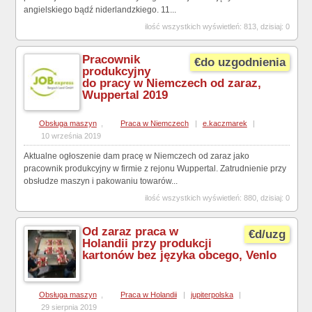
angielskiego bądź niderlandzkiego. 11...
ilość wszystkich wyświetleń: 813, dzisiaj: 0
Pracownik
€do uzgodnienia
produkcyjny
do pracy w Niemczech od zaraz,
Wuppertal 2019
Obsługa maszyn
,
Praca w Niemczech
|
e.kaczmarek
|
10 września 2019
Aktualne ogłoszenie dam pracę w Niemczech od zaraz jako
pracownik produkcyjny w firmie z rejonu Wuppertal. Zatrudnienie przy
obsłudze maszyn i pakowaniu towarów...
ilość wszystkich wyświetleń: 880, dzisiaj: 0
Od zaraz praca w
€d/uzg
Holandii przy produkcji
kartonów bez języka obcego, Venlo
Obsługa maszyn
,
Praca w Holandii
|
jupiterpolska
|
29 sierpnia 2019