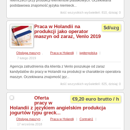
Niemczech przy produkcji elementów plastikowych. Oczekiwana
podstawowa znajomość języka niemieck...
ilość wszystkich wyświetleń: 810, dzisiaj: 0
Praca w Holandii na
$d/uzg
produkcji jako operator
maszyn od zaraz, Venlo 2019
Obsługa maszyn
,
Praca w Holandii
|
jupiterpolska
|
7 lutego 2019
Agencja zatrudnienia dla klienta z Venlo poszukuje od zaraz
kandydatów do pracy w Holandii na produkcji w charakterze operatora
maszyn. Oczekiwana znajomość jęz...
ilość wszystkich wyświetleń: 825, dzisiaj: 0
Oferta
€9,20 euro brutto / h
pracy w
Holandii z językiem angielskim produkcja
jogurtów typu greck...
Obsługa maszyn
,
Praca w Holandii
|
Contrain1
|
17 września 2018