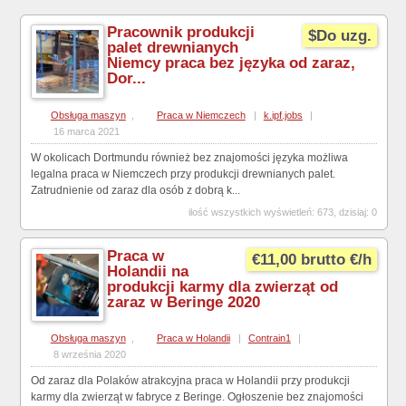
Pracownik produkcji
$Do uzg.
palet drewnianych
Niemcy praca bez języka od zaraz,
Dor...
Obsługa maszyn
,
Praca w Niemczech
|
k.ipf.jobs
|
16 marca 2021
W okolicach Dortmundu również bez znajomości języka możliwa
legalna praca w Niemczech przy produkcji drewnianych palet.
Zatrudnienie od zaraz dla osób z dobrą k...
ilość wszystkich wyświetleń: 673, dzisiaj: 0
Praca w
€11,00 brutto €/h
Holandii na
produkcji karmy dla zwierząt od
zaraz w Beringe 2020
Obsługa maszyn
,
Praca w Holandii
|
Contrain1
|
8 września 2020
Od zaraz dla Polaków atrakcyjna praca w Holandii przy produkcji
karmy dla zwierząt w fabryce z Beringe. Ogłoszenie bez znajomości