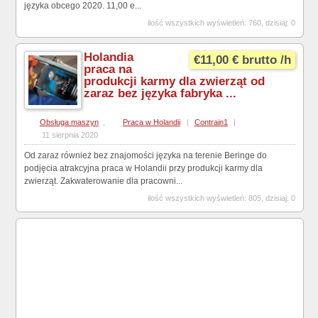
języka obcego 2020. 11,00 e...
ilość wszystkich wyświetleń: 760, dzisiaj: 0
Holandia
€11,00 € brutto /h
praca na
produkcji karmy dla zwierząt od
zaraz bez języka fabryka ...
Obsługa maszyn
,
Praca w Holandii
|
Contrain1
|
11 sierpnia 2020
Od zaraz również bez znajomości języka na terenie Beringe do
podjęcia atrakcyjna praca w Holandii przy produkcji karmy dla
zwierząt. Zakwaterowanie dla pracowni...
ilość wszystkich wyświetleń: 805, dzisiaj: 0