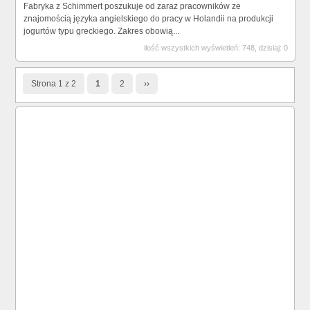
Fabryka z Schimmert poszukuje od zaraz pracowników ze
znajomością języka angielskiego do pracy w Holandii na produkcji
jogurtów typu greckiego. Zakres obowią...
ilość wszystkich wyświetleń: 748, dzisiaj: 0
Strona 1 z 2
1
2
››