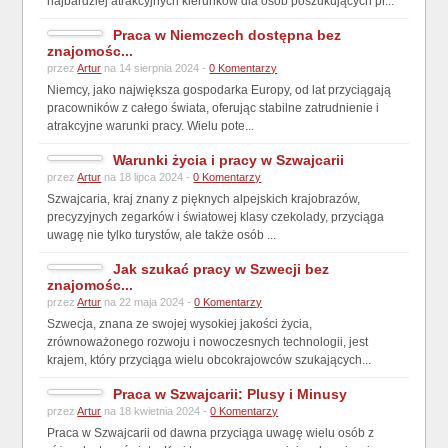
najbardziej atrakcyjnych kierunków dla osób poszukujących pr...
Praca w Niemczech dostępna bez
znajomośc...
przez
Artur
na 14 sierpnia 2024 -
0 Komentarzy
Niemcy, jako największa gospodarka Europy, od lat przyciągają
pracowników z całego świata, oferując stabilne zatrudnienie i
atrakcyjne warunki pracy. Wielu pote...
Warunki życia i pracy w Szwajcarii
przez
Artur
na 18 lipca 2024 -
0 Komentarzy
Szwajcaria, kraj znany z pięknych alpejskich krajobrazów,
precyzyjnych zegarków i światowej klasy czekolady, przyciąga
uwagę nie tylko turystów, ale także osób ...
Jak szukać pracy w Szwecji bez
znajomośc...
przez
Artur
na 22 maja 2024 -
0 Komentarzy
Szwecja, znana ze swojej wysokiej jakości życia,
zrównoważonego rozwoju i nowoczesnych technologii, jest
krajem, który przyciąga wielu obcokrajowców szukających...
Praca w Szwajcarii: Plusy i Minusy
przez
Artur
na 18 kwietnia 2024 -
0 Komentarzy
Praca w Szwajcarii od dawna przyciąga uwagę wielu osób z