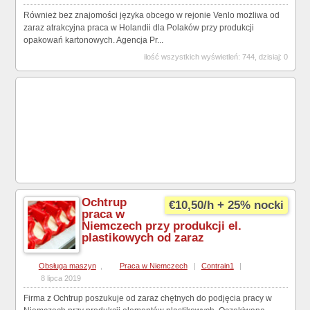
Również bez znajomości języka obcego w rejonie Venlo możliwa od
zaraz atrakcyjna praca w Holandii dla Polaków przy produkcji
opakowań kartonowych. Agencja Pr...
ilość wszystkich wyświetleń: 744, dzisiaj: 0
Ochtrup
€10,50/h + 25% nocki
praca w
Niemczech przy produkcji el.
plastikowych od zaraz
Obsługa maszyn
,
Praca w Niemczech
|
Contrain1
|
8 lipca 2019
Firma z Ochtrup poszukuje od zaraz chętnych do podjęcia pracy w