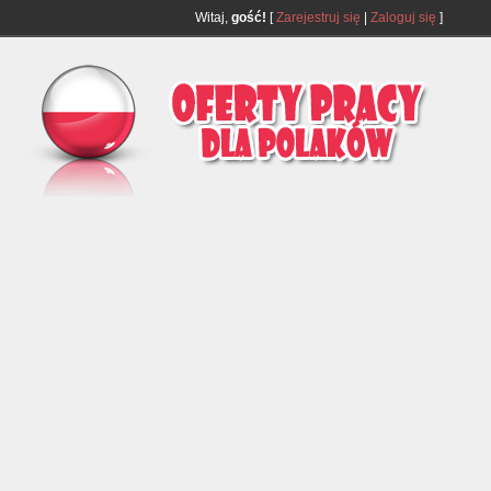
Witaj,
gość!
[
Zarejestruj się
|
Zaloguj się
]