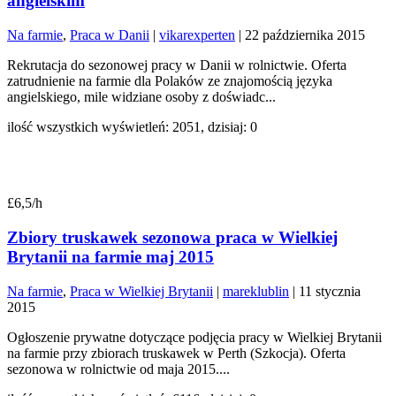
angielskim
Na farmie
,
Praca w Danii
|
vikarexperten
|
22 października 2015
Rekrutacja do sezonowej pracy w Danii w rolnictwie. Oferta
zatrudnienie na farmie dla Polaków ze znajomością języka
angielskiego, mile widziane osoby z doświadc...
ilość wszystkich wyświetleń: 2051, dzisiaj: 0
£6,5/h
Zbiory truskawek sezonowa praca w Wielkiej
Brytanii na farmie maj 2015
Na farmie
,
Praca w Wielkiej Brytanii
|
mareklublin
|
11 stycznia
2015
Ogłoszenie prywatne dotyczące podjęcia pracy w Wielkiej Brytanii
na farmie przy zbiorach truskawek w Perth (Szkocja). Oferta
sezonowa w rolnictwie od maja 2015....