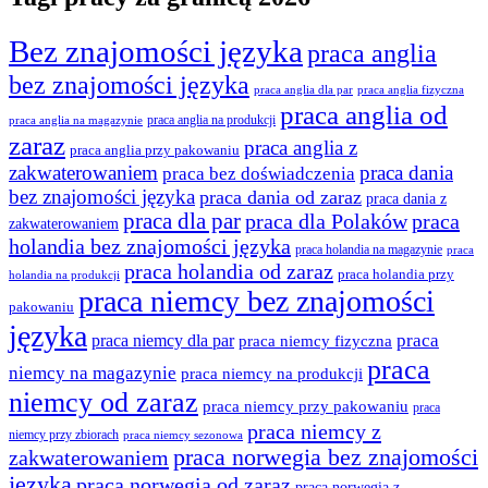
Bez znajomości języka
praca anglia
bez znajomości języka
praca anglia dla par
praca anglia fizyczna
praca anglia od
praca anglia na produkcji
praca anglia na magazynie
zaraz
praca anglia z
praca anglia przy pakowaniu
zakwaterowaniem
praca dania
praca bez doświadczenia
bez znajomości języka
praca dania od zaraz
praca dania z
praca dla par
praca
praca dla Polaków
zakwaterowaniem
holandia bez znajomości języka
praca holandia na magazynie
praca
praca holandia od zaraz
praca holandia przy
holandia na produkcji
praca niemcy bez znajomości
pakowaniu
języka
praca
praca niemcy dla par
praca niemcy fizyczna
praca
niemcy na magazynie
praca niemcy na produkcji
niemcy od zaraz
praca niemcy przy pakowaniu
praca
praca niemcy z
niemcy przy zbiorach
praca niemcy sezonowa
praca norwegia bez znajomości
zakwaterowaniem
języka
praca norwegia od zaraz
praca norwegia z