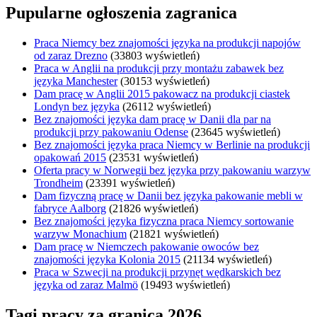
Pupularne ogłoszenia zagranica
Praca Niemcy bez znajomości języka na produkcji napojów
od zaraz Drezno
(33803 wyświetleń)
Praca w Anglii na produkcji przy montażu zabawek bez
języka Manchester
(30153 wyświetleń)
Dam pracę w Anglii 2015 pakowacz na produkcji ciastek
Londyn bez języka
(26112 wyświetleń)
Bez znajomości języka dam pracę w Danii dla par na
produkcji przy pakowaniu Odense
(23645 wyświetleń)
Bez znajomości języka praca Niemcy w Berlinie na produkcji
opakowań 2015
(23531 wyświetleń)
Oferta pracy w Norwegii bez języka przy pakowaniu warzyw
Trondheim
(23391 wyświetleń)
Dam fizyczną pracę w Danii bez języka pakowanie mebli w
fabryce Aalborg
(21826 wyświetleń)
Bez znajomości języka fizyczna praca Niemcy sortowanie
warzyw Monachium
(21821 wyświetleń)
Dam pracę w Niemczech pakowanie owoców bez
znajomości języka Kolonia 2015
(21134 wyświetleń)
Praca w Szwecji na produkcji przynęt wędkarskich bez
języka od zaraz Malmö
(19493 wyświetleń)
Tagi pracy za granicą 2026