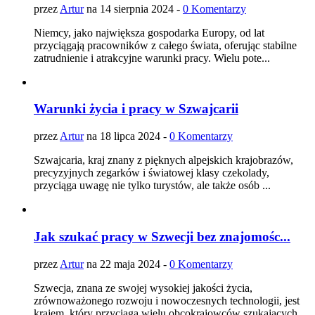
przez
Artur
na 14 sierpnia 2024 -
0 Komentarzy
Niemcy, jako największa gospodarka Europy, od lat
przyciągają pracowników z całego świata, oferując stabilne
zatrudnienie i atrakcyjne warunki pracy. Wielu pote...
Warunki życia i pracy w Szwajcarii
przez
Artur
na 18 lipca 2024 -
0 Komentarzy
Szwajcaria, kraj znany z pięknych alpejskich krajobrazów,
precyzyjnych zegarków i światowej klasy czekolady,
przyciąga uwagę nie tylko turystów, ale także osób ...
Jak szukać pracy w Szwecji bez znajomośc...
przez
Artur
na 22 maja 2024 -
0 Komentarzy
Szwecja, znana ze swojej wysokiej jakości życia,
zrównoważonego rozwoju i nowoczesnych technologii, jest
krajem, który przyciąga wielu obcokrajowców szukających...