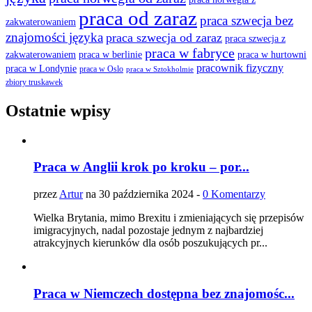
praca od zaraz
praca szwecja bez
zakwaterowaniem
znajomości języka
praca szwecja od zaraz
praca szwecja z
praca w fabryce
praca w berlinie
praca w hurtowni
zakwaterowaniem
pracownik fizyczny
praca w Londynie
praca w Oslo
praca w Sztokholmie
zbiory truskawek
Ostatnie wpisy
Praca w Anglii krok po kroku – por...
przez
Artur
na 30 października 2024 -
0 Komentarzy
Wielka Brytania, mimo Brexitu i zmieniających się przepisów
imigracyjnych, nadal pozostaje jednym z najbardziej
atrakcyjnych kierunków dla osób poszukujących pr...
Praca w Niemczech dostępna bez znajomośc...