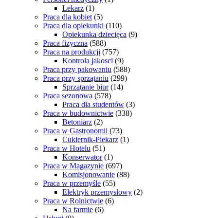
Lekarz
(1)
Praca dla kobiet
(5)
Praca dla opiekunki
(110)
Opiekunka dziecięca
(9)
Praca fizyczna
(588)
Praca na produkcji
(757)
Kontrola jakosci
(9)
Praca przy pakowaniu
(588)
Praca przy sprzątaniu
(299)
Sprzątanie biur
(14)
Praca sezonowa
(578)
Praca dla studentów
(3)
Praca w budownictwie
(338)
Betoniarz
(2)
Praca w Gastronomii
(73)
Cukiernik-Piekarz
(1)
Praca w Hotelu
(51)
Konserwator
(1)
Praca w Magazynie
(697)
Komisjonowanie
(88)
Praca w przemyśle
(55)
Elektryk przemyslowy
(2)
Praca w Rolnictwie
(6)
Na farmie
(6)