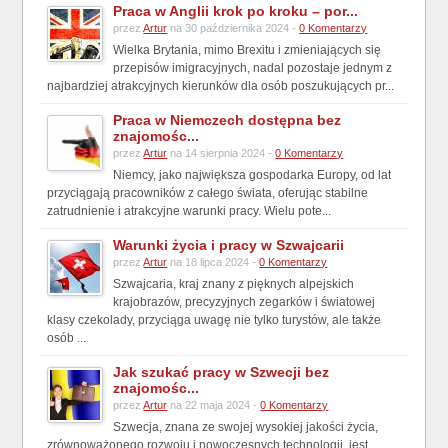
Praca w Anglii krok po kroku – por...
przez
Artur
na 30 października 2024 -
0 Komentarzy
Wielka Brytania, mimo Brexitu i zmieniających się
przepisów imigracyjnych, nadal pozostaje jednym z
najbardziej atrakcyjnych kierunków dla osób poszukujących pr...
Praca w Niemczech dostępna bez
znajomośc...
przez
Artur
na 14 sierpnia 2024 -
0 Komentarzy
Niemcy, jako największa gospodarka Europy, od lat
przyciągają pracowników z całego świata, oferując stabilne
zatrudnienie i atrakcyjne warunki pracy. Wielu pote...
Warunki życia i pracy w Szwajcarii
przez
Artur
na 18 lipca 2024 -
0 Komentarzy
Szwajcaria, kraj znany z pięknych alpejskich
krajobrazów, precyzyjnych zegarków i światowej
klasy czekolady, przyciąga uwagę nie tylko turystów, ale także
osób ...
Jak szukać pracy w Szwecji bez
znajomośc...
przez
Artur
na 22 maja 2024 -
0 Komentarzy
Szwecja, znana ze swojej wysokiej jakości życia,
zrównoważonego rozwoju i nowoczesnych technologii, jest