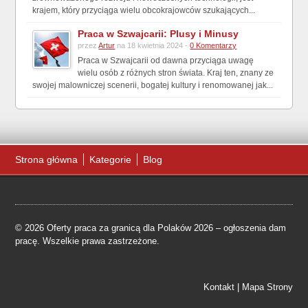
krajem, który przyciąga wielu obcokrajowców szukających...
Praca w Szwajcarii: Plusy i Minusy
przez
Artur
na 18 kwietnia 2024 -
0 Komentarzy
Praca w Szwajcarii od dawna przyciąga uwagę
wielu osób z różnych stron świata. Kraj ten, znany ze
swojej malowniczej scenerii, bogatej kultury i renomowanej jak...
Strona główna
Kategorie
Blog
© 2026 Oferty praca za granicą dla Polaków 2026 – ogłoszenia dam
pracę. Wszelkie prawa zastrzeżone.
Kontakt
|
Mapa Strony