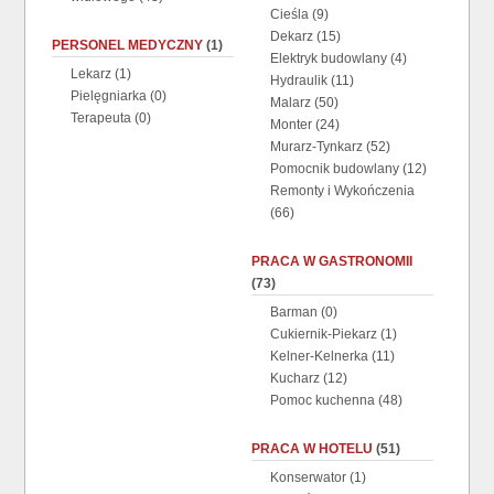
Cieśla
(9)
Dekarz
(15)
PERSONEL MEDYCZNY
(1)
Elektryk budowlany
(4)
Lekarz
(1)
Hydraulik
(11)
Pielęgniarka
(0)
Malarz
(50)
Terapeuta
(0)
Monter
(24)
Murarz-Tynkarz
(52)
Pomocnik budowlany
(12)
Remonty i Wykończenia
(66)
PRACA W GASTRONOMII
(73)
Barman
(0)
Cukiernik-Piekarz
(1)
Kelner-Kelnerka
(11)
Kucharz
(12)
Pomoc kuchenna
(48)
PRACA W HOTELU
(51)
Konserwator
(1)