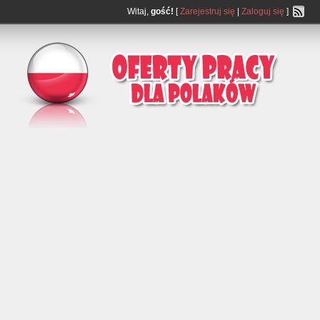
Witaj,
gość!
[
Zarejestruj się
|
Zaloguj się
]