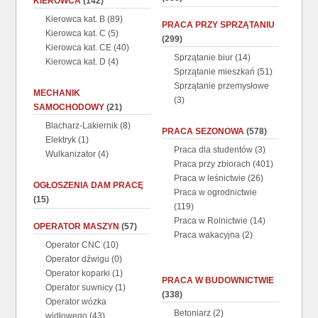
KIEROWCA
(142)
Kierowca kat. B
(89)
PRACA PRZY SPRZĄTANIU
Kierowca kat. C
(5)
(299)
Kierowca kat. CE
(40)
Sprzątanie biur
(14)
Kierowca kat. D
(4)
Sprzątanie mieszkań
(51)
Sprzątanie przemysłowe
MECHANIK
(3)
SAMOCHODOWY
(21)
Blacharz-Lakiernik
(8)
PRACA SEZONOWA
(578)
Elektryk
(1)
Praca dla studentów
(3)
Wulkanizator
(4)
Praca przy zbiorach
(401)
Praca w leśnictwie
(26)
OGŁOSZENIA DAM PRACĘ
Praca w ogrodnictwie
(15)
(119)
Praca w Rolnictwie
(14)
OPERATOR MASZYN
(57)
Praca wakacyjna
(2)
Operator CNC
(10)
Operator dźwigu
(0)
Operator koparki
(1)
PRACA W BUDOWNICTWIE
Operator suwnicy
(1)
(338)
Operator wózka
Betoniarz
(2)
widłowego
(43)