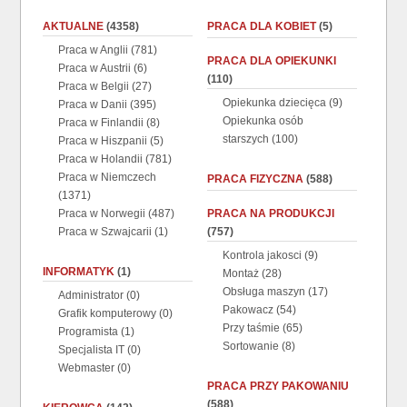
AKTUALNE
(4358)
PRACA DLA KOBIET
(5)
Praca w Anglii
(781)
PRACA DLA OPIEKUNKI
Praca w Austrii
(6)
(110)
Praca w Belgii
(27)
Opiekunka dziecięca
(9)
Praca w Danii
(395)
Opiekunka osób
Praca w Finlandii
(8)
starszych
(100)
Praca w Hiszpanii
(5)
Praca w Holandii
(781)
Praca w Niemczech
PRACA FIZYCZNA
(588)
(1371)
Praca w Norwegii
(487)
PRACA NA PRODUKCJI
Praca w Szwajcarii
(1)
(757)
Kontrola jakosci
(9)
INFORMATYK
(1)
Montaż
(28)
Obsługa maszyn
(17)
Administrator
(0)
Pakowacz
(54)
Grafik komputerowy
(0)
Przy taśmie
(65)
Programista
(1)
Sortowanie
(8)
Specjalista IT
(0)
Webmaster
(0)
PRACA PRZY PAKOWANIU
(588)