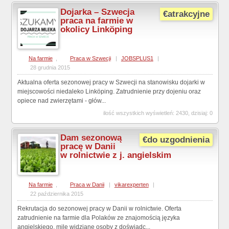
Dojarka – Szwecja
€atrakcyjne
praca na farmie w
okolicy Linköping
Na farmie
,
Praca w Szwecji
|
JOBSPLUS1
|
28 grudnia 2015
Aktualna oferta sezonowej pracy w Szwecji na stanowisku dojarki w
miejscowości niedaleko Linköping. Zatrudnienie przy dojeniu oraz
opiece nad zwierzętami - głów...
ilość wszystkich wyświetleń: 2430, dzisiaj: 0
Dam sezonową
€do uzgodnienia
pracę w Danii
w rolnictwie z j. angielskim
Na farmie
,
Praca w Danii
|
vikarexperten
|
22 października 2015
Rekrutacja do sezonowej pracy w Danii w rolnictwie. Oferta
zatrudnienie na farmie dla Polaków ze znajomością języka
angielskiego, mile widziane osoby z doświadc...