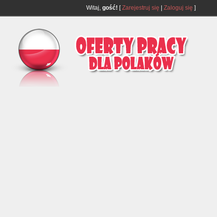
Witaj,
gość!
[
Zarejestruj się
|
Zaloguj się
]