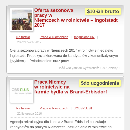
Oferta sezonowa
$10 €/h brutto
pracy w
Niemczech w rolnictwie – Ingolstadt
2017
Na farmie
,
Praca w Niemczech
|
magdalena147
|
28 czerwca 2017
Oferta sezonowa pracy w Niemczech 2017 w rolnictwie niedaleko
Inglostadt. Propozycja kierowana do kandydatów z komunikatywnym
językiem, doświadczeniem oraz praw...
ilość wszystkich wyświetleń: 1297, dzisiaj: 1
Praca Niemcy
$do uzgodnienia
w rolnictwie na
farmie bydła w Brand-Erbisdorf
Na farmie
,
Praca w Niemczech
|
JOBSPLUS1
|
22 listopada 2016
Agencja rekrutacyjna dla klienta z Brand-Erbisdorf poszukuje
kandydatów do pracy w Niemczech. Zatrudnienie w rolnictwie na