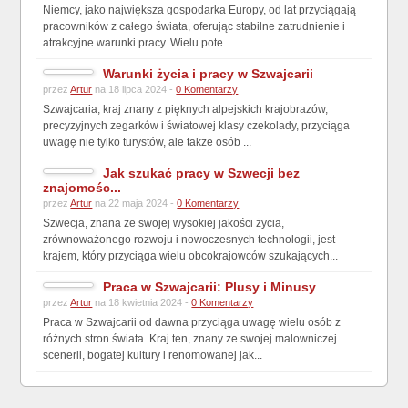
Niemcy, jako największa gospodarka Europy, od lat przyciągają
pracowników z całego świata, oferując stabilne zatrudnienie i
atrakcyjne warunki pracy. Wielu pote...
Warunki życia i pracy w Szwajcarii
przez
Artur
na 18 lipca 2024 -
0 Komentarzy
Szwajcaria, kraj znany z pięknych alpejskich krajobrazów,
precyzyjnych zegarków i światowej klasy czekolady, przyciąga
uwagę nie tylko turystów, ale także osób ...
Jak szukać pracy w Szwecji bez
znajomośc...
przez
Artur
na 22 maja 2024 -
0 Komentarzy
Szwecja, znana ze swojej wysokiej jakości życia,
zrównoważonego rozwoju i nowoczesnych technologii, jest
krajem, który przyciąga wielu obcokrajowców szukających...
Praca w Szwajcarii: Plusy i Minusy
przez
Artur
na 18 kwietnia 2024 -
0 Komentarzy
Praca w Szwajcarii od dawna przyciąga uwagę wielu osób z
różnych stron świata. Kraj ten, znany ze swojej malowniczej
scenerii, bogatej kultury i renomowanej jak...