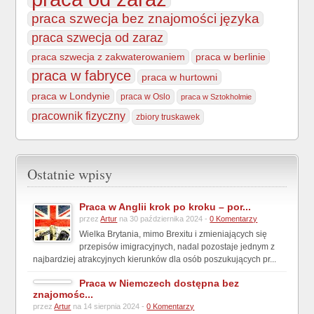
praca szwecja bez znajomości języka
praca szwecja od zaraz
praca szwecja z zakwaterowaniem
praca w berlinie
praca w fabryce
praca w hurtowni
praca w Londynie
praca w Oslo
praca w Sztokholmie
pracownik fizyczny
zbiory truskawek
Ostatnie wpisy
Praca w Anglii krok po kroku – por...
przez
Artur
na 30 października 2024 -
0 Komentarzy
Wielka Brytania, mimo Brexitu i zmieniających się
przepisów imigracyjnych, nadal pozostaje jednym z
najbardziej atrakcyjnych kierunków dla osób poszukujących pr...
Praca w Niemczech dostępna bez
znajomośc...
przez
Artur
na 14 sierpnia 2024 -
0 Komentarzy