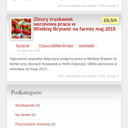
ilość wszystkich wyświetleń: 2050, dzisiaj: 0
Zbiory truskawek
£6,5/h
sezonowa praca w
Wielkiej Brytanii na farmie maj 2015
Na farmie
,
Praca w Wielkiej Brytanii
|
mareklublin
|
11 stycznia 2015
Ogłoszenie prywatne dotyczące podjęcia pracy w Wielkiej Brytanii na
farmie przy zbiorach truskawek w Perth (Szkocja). Oferta sezonowa w
rolnictwie od maja 2015....
ilość wszystkich wyświetleń: 6116, dzisiaj: 0
Podkategorie
Kombajnista
(0)
Na farmie
(6)
Przy trzodzie chlewnej
(0)