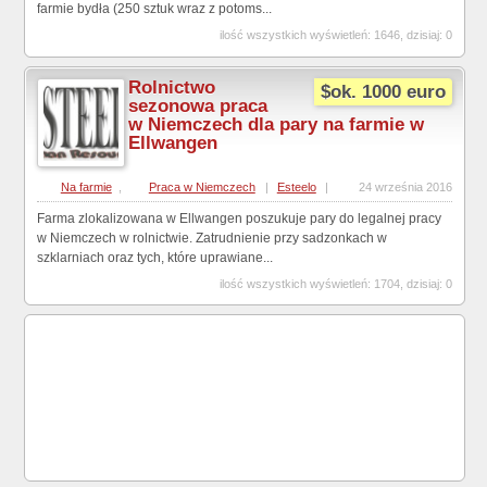
farmie bydła (250 sztuk wraz z potoms...
ilość wszystkich wyświetleń: 1646, dzisiaj: 0
Rolnictwo
$ok. 1000 euro
sezonowa praca
w Niemczech dla pary na farmie w
Ellwangen
Na farmie
,
Praca w Niemczech
|
Esteelo
|
24 września 2016
Farma zlokalizowana w Ellwangen poszukuje pary do legalnej pracy
w Niemczech w rolnictwie. Zatrudnienie przy sadzonkach w
szklarniach oraz tych, które uprawiane...
ilość wszystkich wyświetleń: 1704, dzisiaj: 0