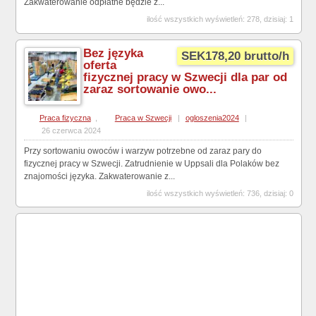
Zakwaterowanie odpłatne będzie z...
ilość wszystkich wyświetleń: 278, dzisiaj: 1
Bez języka
SEK178,20 brutto/h
oferta
fizycznej pracy w Szwecji dla par od
zaraz sortowanie owo...
Praca fizyczna
,
Praca w Szwecji
|
ogloszenia2024
|
26 czerwca 2024
Przy sortowaniu owoców i warzyw potrzebne od zaraz pary do
fizycznej pracy w Szwecji. Zatrudnienie w Uppsali dla Polaków bez
znajomości języka. Zakwaterowanie z...
ilość wszystkich wyświetleń: 736, dzisiaj: 0