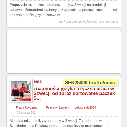
Propozycja rozpoczęcia od zaraz pracy w Szwecji na produkcji
zabawek. Zatrudnienie w fabryce z Uppsali dla pracowników produkcji
bez znajomości języka. Zakwater...
ilość wszystkich wyświetleń: 431, dzisiaj: 0
Bez
SEK25000 brutto/mies.
znajomości języka fizyczna praca w
Szwecji od zaraz sortowanie paczek
S...
Praca fizyczna
,
Praca w Szwecji
|
ogloszenia2024
|
28 marca 2024
Aktualna od zaraz fizycznej pracy w Szwecji. Zatrudnienie w
Sztokholmie dla Polaków bez znajomości języka przy sortowaniu