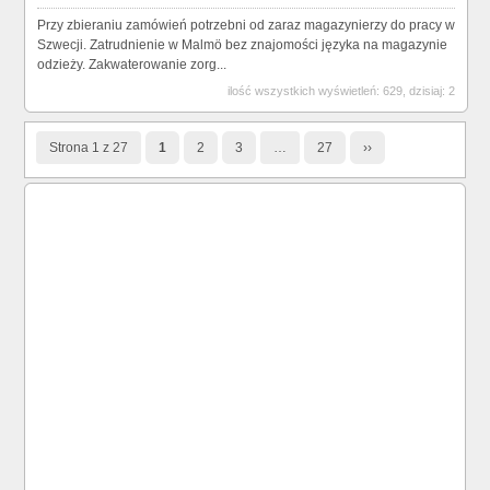
Przy zbieraniu zamówień potrzebni od zaraz magazynierzy do pracy w
Szwecji. Zatrudnienie w Malmö bez znajomości języka na magazynie
odzieży. Zakwaterowanie zorg...
ilość wszystkich wyświetleń: 629, dzisiaj: 2
Strona 1 z 27
1
2
3
…
27
››