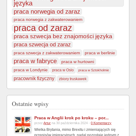
języka
praca norwegia od zaraz
praca norwegia z zakwaterowaniem
praca od zaraz
praca szwecja bez znajomości języka
praca szwecja od zaraz
praca szwecja z zakwaterowaniem
praca w berlinie
praca w fabryce
praca w hurtowni
praca w Londynie
praca w Oslo
praca w Sztokholmie
pracownik fizyczny
zbiory truskawek
Ostatnie wpisy
Praca w Anglii krok po kroku – por...
przez
Artur
na 30 października 2024 -
0 Komentarzy
Wielka Brytania, mimo Brexitu i zmieniających się
przepisów imigracyjnych, nadal pozostaje jednym z