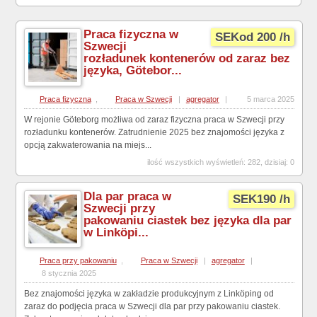
Praca fizyczna w
SEKod 200 /h
Szwecji
rozładunek kontenerów od zaraz bez
języka, Götebor...
Praca fizyczna
,
Praca w Szwecji
|
agregator
|
5 marca 2025
W rejonie Göteborg możliwa od zaraz fizyczna praca w Szwecji przy
rozładunku kontenerów. Zatrudnienie 2025 bez znajomości języka z
opcją zakwaterowania na miejs...
ilość wszystkich wyświetleń: 282, dzisiaj: 0
Dla par praca w
SEK190 /h
Szwecji przy
pakowaniu ciastek bez języka dla par
w Linköpi...
Praca przy pakowaniu
,
Praca w Szwecji
|
agregator
|
8 stycznia 2025
Bez znajomości języka w zakładzie produkcyjnym z Linköping od
zaraz do podjęcia praca w Szwecji dla par przy pakowaniu ciastek.