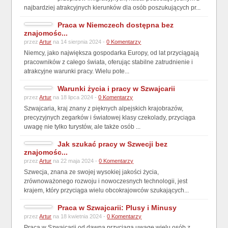
najbardziej atrakcyjnych kierunków dla osób poszukujących pr...
Praca w Niemczech dostępna bez
znajomośc...
przez
Artur
na 14 sierpnia 2024 -
0 Komentarzy
Niemcy, jako największa gospodarka Europy, od lat przyciągają
pracowników z całego świata, oferując stabilne zatrudnienie i
atrakcyjne warunki pracy. Wielu pote...
Warunki życia i pracy w Szwajcarii
przez
Artur
na 18 lipca 2024 -
0 Komentarzy
Szwajcaria, kraj znany z pięknych alpejskich krajobrazów,
precyzyjnych zegarków i światowej klasy czekolady, przyciąga
uwagę nie tylko turystów, ale także osób ...
Jak szukać pracy w Szwecji bez
znajomośc...
przez
Artur
na 22 maja 2024 -
0 Komentarzy
Szwecja, znana ze swojej wysokiej jakości życia,
zrównoważonego rozwoju i nowoczesnych technologii, jest
krajem, który przyciąga wielu obcokrajowców szukających...
Praca w Szwajcarii: Plusy i Minusy
przez
Artur
na 18 kwietnia 2024 -
0 Komentarzy
Praca w Szwajcarii od dawna przyciąga uwagę wielu osób z