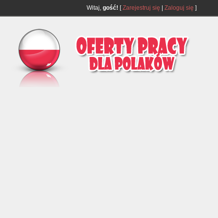
Witaj,
gość!
[
Zarejestruj się
|
Zaloguj się
]