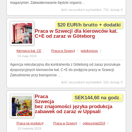
magazynier. Zakwaterowanie będzie organiz...
ilość wszystkich wyświetleń: 733, dzisiaj: 0
$20 EUR/h brutto + dodatki
Praca w Szwecji dla kierowców kat.
C+E od zaraz w Göteborg
Kierowca kat. CE
,
Praca w Szwecji
|
polvikspzoo
|
15 maja 2024
Agencja rekrutacyjna dla kontrahenta z Göteborg od zaraz poszukuje
dyspozycyjnych kierowców kat. C+E do podjęcia pracy w Szwecji.
Zatrudnienie przy transporcie ...
ilość wszystkich wyświetleń: 318, dzisiaj: 0
Praca
SEK144,60 na godz.
Szwecja
bez znajomości języka produkcja
zabawek od zaraz w Uppsali
Praca na produkcji
,
Praca w Szwecji
|
ogloszenia2024
|
15 kwietnia 2024