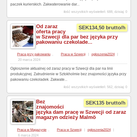
paczek kurierskich. Zakwaterowanie dar...
ilość wszystkich wyświetleń: 688, dzisiaj: 0
Od zaraz
SEK134,50 brutto/h
oferta pracy
w Szwecji dla par bez języka przy
pakowaniu czekolade...
Praca przy pakowaniu
,
Praca w Szwecji
|
ogloszenia2024
|
20 marca 2024
Ogłoszenie aktualnej od zaraz pracy w Szwecji dla par na linii
produkcyjnej. Zatrudnienie w Sztokholmie bez znajomości języka przy
pakowaniu czekoladek. Zakwate...
ilość wszystkich wyświetleń: 562, dzisiaj: 0
Bez
SEK135 brutto/h
znajomości
języka dam pracę w Szwecji od zaraz
magazyn odzieży Malmö
Praca w Magazynie
,
Praca w Szwecji
|
ogloszenia2024
|
6 marca 2024