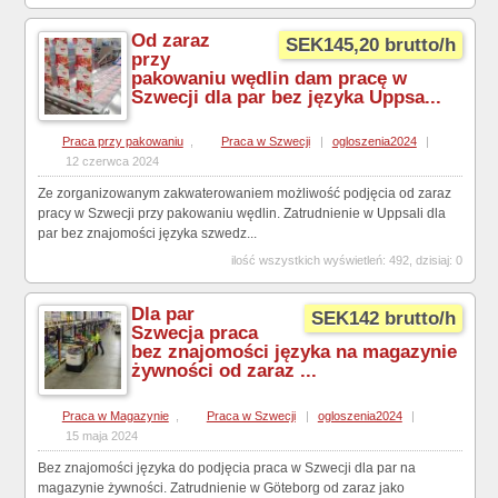
Od zaraz
SEK145,20 brutto/h
przy
pakowaniu wędlin dam pracę w
Szwecji dla par bez języka Uppsa...
Praca przy pakowaniu
,
Praca w Szwecji
|
ogloszenia2024
|
12 czerwca 2024
Ze zorganizowanym zakwaterowaniem możliwość podjęcia od zaraz
pracy w Szwecji przy pakowaniu wędlin. Zatrudnienie w Uppsali dla
par bez znajomości języka szwedz...
ilość wszystkich wyświetleń: 492, dzisiaj: 0
Dla par
SEK142 brutto/h
Szwecja praca
bez znajomości języka na magazynie
żywności od zaraz ...
Praca w Magazynie
,
Praca w Szwecji
|
ogloszenia2024
|
15 maja 2024
Bez znajomości języka do podjęcia praca w Szwecji dla par na
magazynie żywności. Zatrudnienie w Göteborg od zaraz jako