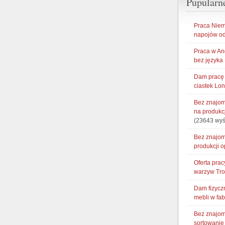
Pupularn
Praca Niem
napojów od
Praca w An
bez języka
Dam pracę 
ciastek Lo
Bez znajom
na produkc
(23643 wyś
Bez znajom
produkcji 
Oferta pra
warzyw Tr
Dam fizycz
mebli w fa
Bez znajom
sortowani