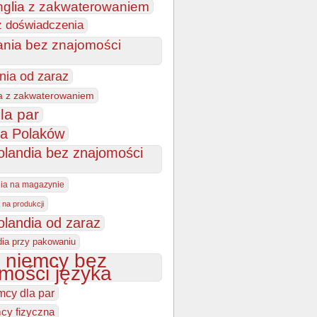
nglia z zakwaterowaniem
z doświadczenia
ania bez znajomości
nia od zaraz
a z zakwaterowaniem
la par
la Polaków
olandia bez znajomości
dia na magazynie
 na produkcji
olandia od zaraz
dia przy pakowaniu
 niemcy bez
mości języka
mcy dla par
cy fizyczna