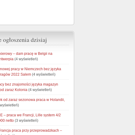
 ogłoszenia dzisiaj
kierowy – dam pracę w Belgii na
ntwerpia
(4 wyświetleń)
onowej pracy w Niemczech bez języka
aragów 2022 Salem
(4 wyświetleń)
cy bez znajomości języka magazyn
od zaraz Kolonia
(4 wyświetleń)
łek od zaraz sezonowa praca w Holandii,
wyświetleń)
 – praca we Francji, Lille system 4/2
000 netto
(3 wyświetleń)
Francja praca przy przeprowadzkach –