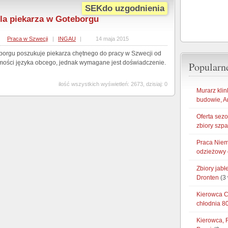
SEKdo uzgodnienia
la piekarza w Goteborgu
Praca w Szwecji
|
INGAU
|
14 maja 2015
borgu poszukuje piekarza chętnego do pracy w Szwecji od
omości języka obcego, jednak wymagane jest doświadczenie.
Popularne
ilość wszystkich wyświetleń: 2673, dzisiaj: 0
Murarz klin
budowie, A
Oferta sez
zbiory szp
Praca Niem
odzieżowy 
Zbiory jab
Dronten
(3 
Kierowca CE
chłodnia 8
Kierowca, 