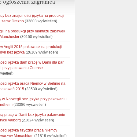
e ogłoszenia zagranica
cy bez znajomości języka na produkcji
 zaraz Drezno
(33803 wyświetleń)
glii na produkcji przy montażu zabawek
 Manchester
(30150 wyświetleń)
w Anglii 2015 pakowacz na produkcji
ndyn bez języka
(26109 wyświetleń)
ości języka dam pracę w Danii dla par
ji przy pakowaniu Odense
wietleń)
ości języka praca Niemcy w Berlinie na
opakowań 2015
(23530 wyświetleń)
cy w Norwegii bez języka przy pakowaniu
ondheim
(23386 wyświetleń)
ną pracę w Danii bez języka pakowanie
bryce Aalborg
(21824 wyświetleń)
ości języka fizyczna praca Niemcy
e warzyw Monachium
(21819 wyświetleń)