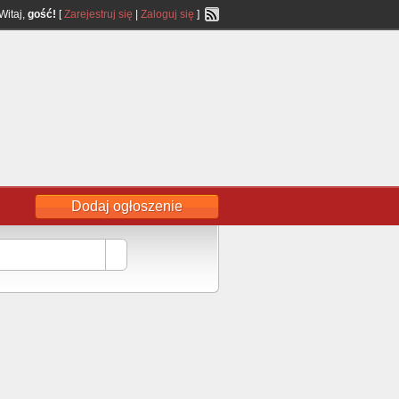
Witaj,
gość!
[
Zarejestruj się
|
Zaloguj się
]
Dodaj ogłoszenie