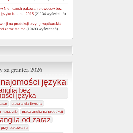
 w Niemczech pakowanie owoców bez
 języka Kolonia 2015
(21134 wyświetleń)
wecji na produkcji przynęt wędkarskich
 od zaraz Malmö
(19493 wyświetleń)
y za granicą 2026
najomości języka
anglia bez
ości języka
la par
praca anglia fizyczna
praca anglia na produkcji
na magazynie
anglia od zaraz
a przy pakowaniu