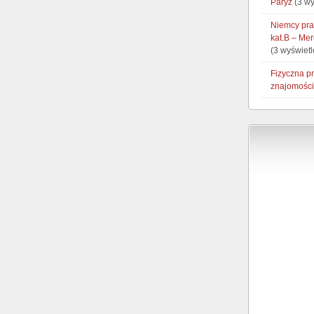
Paryż
(3 wy
Niemcy pra
kat.B – Mer
(3 wyświetl
Fizyczna p
znajomości