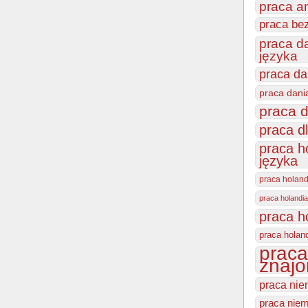
praca a
praca be
praca d
języka
praca da
praca dani
praca d
praca d
praca h
języka
praca holan
praca holandia
praca h
praca holan
praca
znajo
praca nie
praca niem