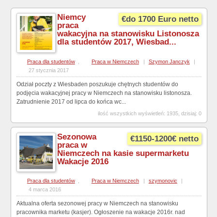
Niemcy
€do 1700 Euro netto
praca
wakacyjna na stanowisku Listonosza
dla studentów 2017, Wiesbad...
Praca dla studentów
,
Praca w Niemczech
|
Szymon Janczyk
|
27 stycznia 2017
Odział poczty z Wiesbaden poszukuje chętnych studentów do
podjęcia wakacyjnej pracy w Niemczech na stanowisku listonosza.
Zatrudnienie 2017 od lipca do końca wc...
ilość wszystkich wyświetleń: 1935, dzisiaj: 0
Sezonowa
€1150-1200€ netto
praca w
Niemczech na kasie supermarketu
Wakacje 2016
Praca dla studentów
,
Praca w Niemczech
|
szymonovic
|
4 marca 2016
Aktualna oferta sezonowej pracy w Niemczech na stanowisku
pracownika marketu (kasjer). Ogłoszenie na wakacje 2016r. nad