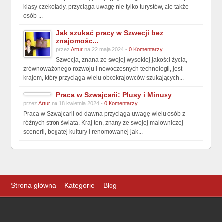
klasy czekolady, przyciąga uwagę nie tylko turystów, ale także
osób ...
Jak szukać pracy w Szwecji bez
znajomośc...
przez
Artur
na 22 maja 2024 -
0 Komentarzy
Szwecja, znana ze swojej wysokiej jakości życia,
zrównoważonego rozwoju i nowoczesnych technologii, jest
krajem, który przyciąga wielu obcokrajowców szukających...
Praca w Szwajcarii: Plusy i Minusy
przez
Artur
na 18 kwietnia 2024 -
0 Komentarzy
Praca w Szwajcarii od dawna przyciąga uwagę wielu osób z
różnych stron świata. Kraj ten, znany ze swojej malowniczej
scenerii, bogatej kultury i renomowanej jak...
Strona główna
Kategorie
Blog