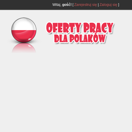
Witaj,
gość!
[
Zarejestruj się
|
Zaloguj się
]