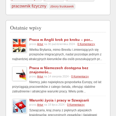
pracownik fizyczny
zbiory truskawek
Ostatnie wpisy
Praca w Anglii krok po kroku – por...
przez
Artur
na 30 października 2024 -
0 Komentarzy
Wielka Brytania, mimo Brexitu i zmieniających się
przepisów imigracyjnych, nadal pozostaje jednym z
najbardziej atrakcyjnych kierunków dla osób poszukujących pr...
Praca w Niemczech dostępna bez
znajomośc...
przez
Artur
na 14 sierpnia 2024 -
0 Komentarzy
Niemcy, jako największa gospodarka Europy, od lat
przyciągają pracowników z całego świata, oferując stabilne
zatrudnienie i atrakcyjne warunki pracy. Wielu pote...
Warunki życia i pracy w Szwajcarii
przez
Artur
na 18 lipca 2024 -
0 Komentarzy
Szwajcaria, kraj znany z pięknych alpejskich
krajobrazów, precyzyjnych zegarków i światowej