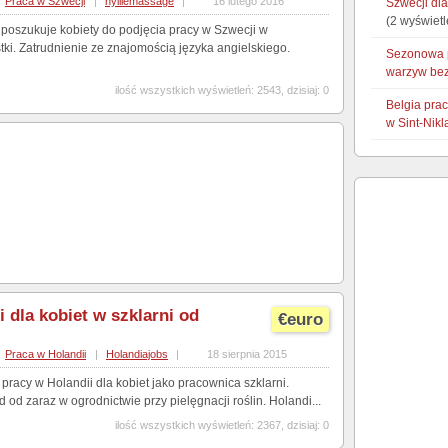
Praca w Szwecji
|
hylliemassage
|
16 lutego 2016
Szwecji dl
(2 wyświetl
oszukuje kobiety do podjęcia pracy w Szwecji w
tki. Zatrudnienie ze znajomością języka angielskiego.
Sezonowa p
warzyw bez
ilość wszystkich wyświetleń: 2543, dzisiaj: 0
Belgia pra
w Sint-Nikl
 dla kobiet w szklarni od
€euro
Praca w Holandii
|
Holandiajobs
|
18 sierpnia 2015
pracy w Holandii dla kobiet jako pracownica szklarni.
 od zaraz w ogrodnictwie przy pielęgnacji roślin. Holandi...
ilość wszystkich wyświetleń: 2367, dzisiaj: 0