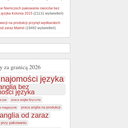
 w Niemczech pakowanie owoców bez
 języka Kolonia 2015
(21131 wyświetleń)
wecji na produkcji przynęt wędkarskich
 od zaraz Malmö
(19492 wyświetleń)
y za granicą 2026
najomości języka
anglia bez
ości języka
la par
praca anglia fizyczna
praca anglia na produkcji
na magazynie
anglia od zaraz
a przy pakowaniu