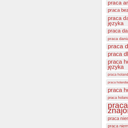
praca a
praca be
praca d
języka
praca da
praca dani
praca d
praca d
praca h
języka
praca holan
praca holandia
praca h
praca holan
praca
znajo
praca nie
praca niem