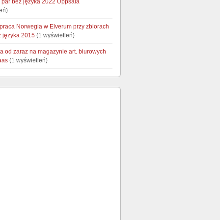
a par bez języka 2022 Uppsala
eń)
raca Norwegia w Elverum przy zbiorach
 języka 2015
(1 wyświetleń)
ca od zaraz na magazynie art. biurowych
aas
(1 wyświetleń)