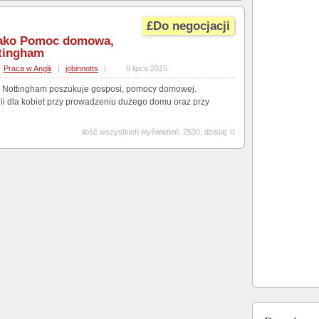
£Do negocjacji
 jako Pomoc domowa,
tingham
Praca w Anglii
|
jobinnotts
|
8 lipca 2015
 Nottingham poszukuje gosposi, pomocy domowej.
lii dla kobiet przy prowadzeniu dużego domu oraz przy
ilość wszystkich wyświetleń: 2530, dzisiaj: 0