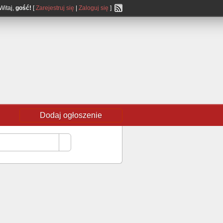
Witaj,
gość!
[
Zarejestruj się
|
Zaloguj się
]
Dodaj ogłoszenie