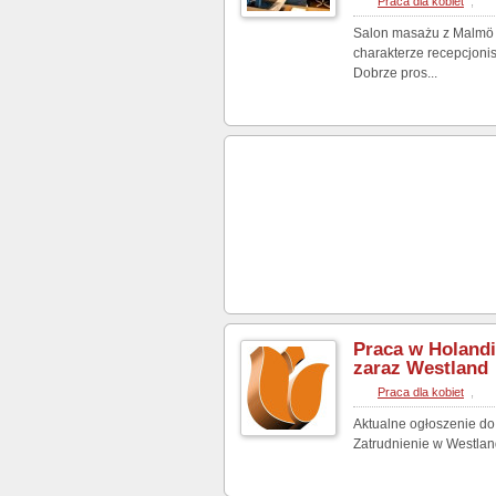
Praca dla kobiet
,
Salon masażu z Malmö p
charakterze recepcjonis
Dobrze pros...
Praca w Holandii
zaraz Westland
Praca dla kobiet
,
Aktualne ogłoszenie do 
Zatrudnienie w Westland