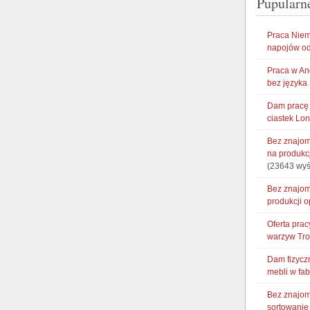
Pupularn
Praca Niem
napojów od
Praca w An
bez języka
Dam pracę 
ciastek Lo
Bez znajom
na produkc
(23643 wyś
Bez znajom
produkcji 
Oferta pra
warzyw Tr
Dam fizycz
mebli w fa
Bez znajom
sortowani