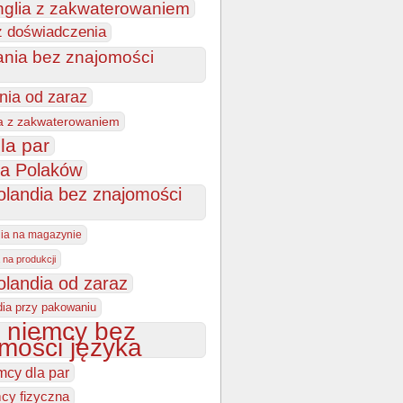
nglia z zakwaterowaniem
z doświadczenia
ania bez znajomości
nia od zaraz
a z zakwaterowaniem
la par
la Polaków
olandia bez znajomości
dia na magazynie
 na produkcji
olandia od zaraz
dia przy pakowaniu
 niemcy bez
mości języka
mcy dla par
cy fizyczna