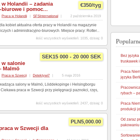
 w Holandii – zadania
€350/tyg
-biurowe i pomoc...
Praca w Holandii
|
SFSInternational
|
2 października 2019
dla kobiet aktualna oferta pracy w Holandii na magazynie
zych i administracyjno-biurowych. Miejsce pracy: Rotter...
ilość wszystkich wyświetleń: 1035, dzisiaj: 0
Popularne
Bez języka
SEK15 000 - 20 000 SEK
truskawek 
 w salonie
– Malmö
Praca Niem
Praca w Szwecji
|
Detektywi7
|
5 maja 2016
języka Berl
wadząca salony w Malmö, Löddekopinge i Helsingborgu
Pracownica 
Ciekawa praca w Szwecji przy pielęgnacji paznokci, rzęs,
rybach – p
ilość wszystkich wyświetleń: 2437, dzisiaj: 0
Praca Niem
produkcji j
Od zaraz p
PLN5,000.00
pakowaniu
praca w Szwecji dla
Sortowanie