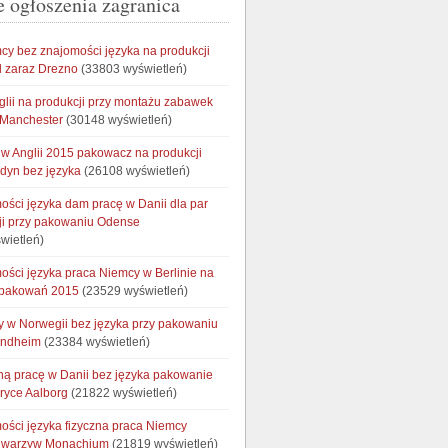
e ogłoszenia zagranica
cy bez znajomości języka na produkcji
 zaraz Drezno
(33803 wyświetleń)
glii na produkcji przy montażu zabawek
 Manchester
(30148 wyświetleń)
w Anglii 2015 pakowacz na produkcji
ndyn bez języka
(26108 wyświetleń)
ości języka dam pracę w Danii dla par
ji przy pakowaniu Odense
wietleń)
ości języka praca Niemcy w Berlinie na
opakowań 2015
(23529 wyświetleń)
cy w Norwegii bez języka przy pakowaniu
ondheim
(23384 wyświetleń)
ną pracę w Danii bez języka pakowanie
bryce Aalborg
(21822 wyświetleń)
ości języka fizyczna praca Niemcy
e warzyw Monachium
(21819 wyświetleń)