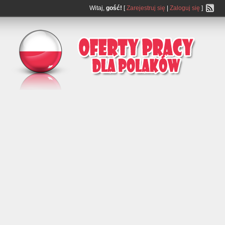
Witaj,
gość!
[
Zarejestruj się
|
Zaloguj się
]