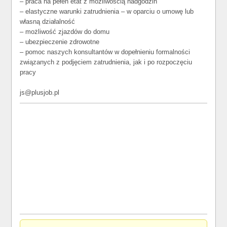
– praca na pełen etat z możliwością nadgodzin
– elastyczne warunki zatrudnienia – w oparciu o umowę lub
własną działalność
– możliwość zjazdów do domu
– ubezpieczenie zdrowotne
– pomoc naszych konsultantów w dopełnieniu formalności
związanych z podjęciem zatrudnienia, jak i po rozpoczęciu
pracy
js@plusjob.pl