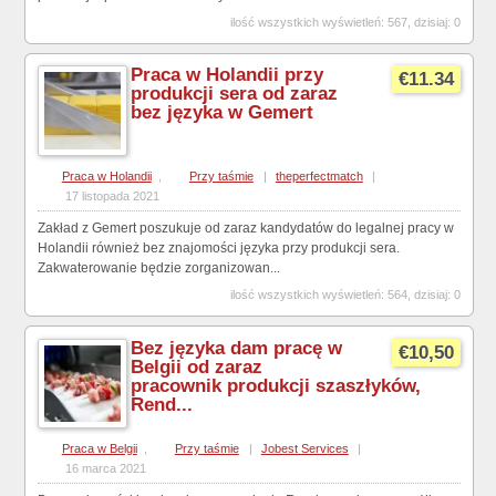
ilość wszystkich wyświetleń: 567, dzisiaj: 0
Praca w Holandii przy
€11.34
produkcji sera od zaraz
bez języka w Gemert
Praca w Holandii
,
Przy taśmie
|
theperfectmatch
|
17 listopada 2021
Zakład z Gemert poszukuje od zaraz kandydatów do legalnej pracy w
Holandii również bez znajomości języka przy produkcji sera.
Zakwaterowanie będzie zorganizowan...
ilość wszystkich wyświetleń: 564, dzisiaj: 0
Bez języka dam pracę w
€10,50
Belgii od zaraz
pracownik produkcji szaszłyków,
Rend...
Praca w Belgii
,
Przy taśmie
|
Jobest Services
|
16 marca 2021