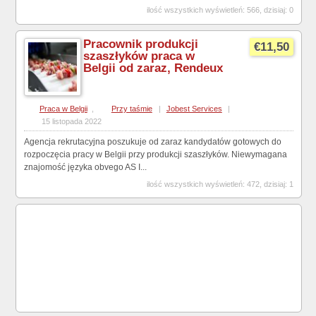
ilość wszystkich wyświetleń: 566, dzisiaj: 0
Pracownik produkcji
€11,50
szaszłyków praca w
Belgii od zaraz, Rendeux
Praca w Belgii
,
Przy taśmie
|
Jobest Services
|
15 listopada 2022
Agencja rekrutacyjna poszukuje od zaraz kandydatów gotowych do
rozpoczęcia pracy w Belgii przy produkcji szaszłyków. Niewymagana
znajomość języka obvego AS I...
ilość wszystkich wyświetleń: 472, dzisiaj: 1