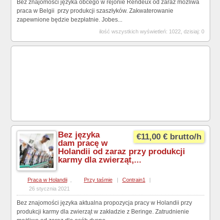
Bez znajomości języka obcego w rejonie Rendeux od zaraz możliwa
praca w Belgii przy produkcji szaszłyków. Zakwaterowanie
zapewnione będzie bezpłatnie. Jobes...
ilość wszystkich wyświetleń: 1022, dzisiaj: 0
Bez języka
€11,00 € brutto/h
dam pracę w
Holandii od zaraz przy produkcji
karmy dla zwierząt,...
Praca w Holandii
,
Przy taśmie
|
Contrain1
|
26 stycznia 2021
Bez znajomości języka aktualna propozycja pracy w Holandii przy
produkcji karmy dla zwierząt w zakładzie z Beringe. Zatrudnienie