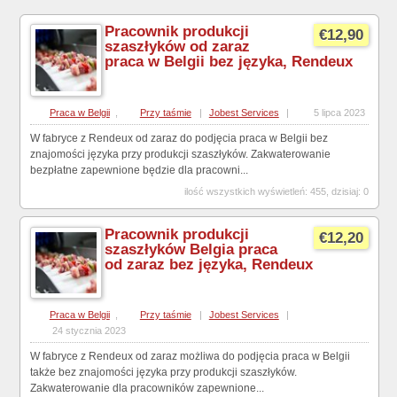
Pracownik produkcji
€12,90
szaszłyków od zaraz
praca w Belgii bez języka, Rendeux
Praca w Belgii
,
Przy taśmie
|
Jobest Services
|
5 lipca 2023
W fabryce z Rendeux od zaraz do podjęcia praca w Belgii bez
znajomości języka przy produkcji szaszłyków. Zakwaterowanie
bezpłatne zapewnione będzie dla pracowni...
ilość wszystkich wyświetleń: 455, dzisiaj: 0
Pracownik produkcji
€12,20
szaszłyków Belgia praca
od zaraz bez języka, Rendeux
Praca w Belgii
,
Przy taśmie
|
Jobest Services
|
24 stycznia 2023
W fabryce z Rendeux od zaraz możliwa do podjęcia praca w Belgii
także bez znajomości języka przy produkcji szaszłyków.
Zakwaterowanie dla pracowników zapewnione...