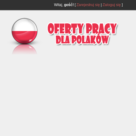
Witaj,
gość!
[
Zarejestruj się
|
Zaloguj się
]