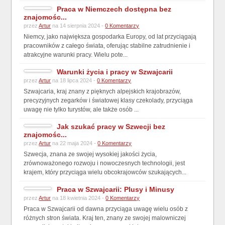
Praca w Niemczech dostępna bez
znajomośc...
przez
Artur
na 14 sierpnia 2024 -
0 Komentarzy
Niemcy, jako największa gospodarka Europy, od lat przyciągają
pracowników z całego świata, oferując stabilne zatrudnienie i
atrakcyjne warunki pracy. Wielu pote...
Warunki życia i pracy w Szwajcarii
przez
Artur
na 18 lipca 2024 -
0 Komentarzy
Szwajcaria, kraj znany z pięknych alpejskich krajobrazów,
precyzyjnych zegarków i światowej klasy czekolady, przyciąga
uwagę nie tylko turystów, ale także osób ...
Jak szukać pracy w Szwecji bez
znajomośc...
przez
Artur
na 22 maja 2024 -
0 Komentarzy
Szwecja, znana ze swojej wysokiej jakości życia,
zrównoważonego rozwoju i nowoczesnych technologii, jest
krajem, który przyciąga wielu obcokrajowców szukających...
Praca w Szwajcarii: Plusy i Minusy
przez
Artur
na 18 kwietnia 2024 -
0 Komentarzy
Praca w Szwajcarii od dawna przyciąga uwagę wielu osób z
różnych stron świata. Kraj ten, znany ze swojej malowniczej