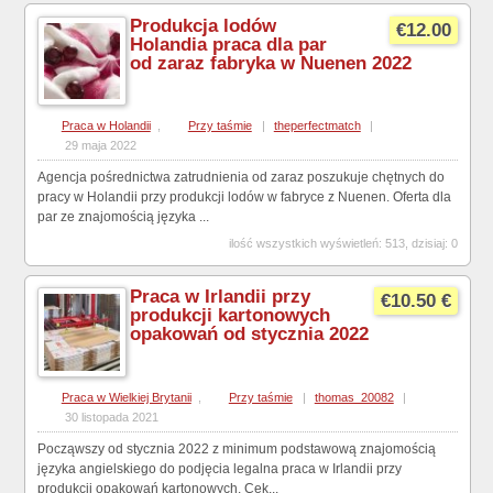
Produkcja lodów
€12.00
Holandia praca dla par
od zaraz fabryka w Nuenen 2022
Praca w Holandii
,
Przy taśmie
|
theperfectmatch
|
29 maja 2022
Agencja pośrednictwa zatrudnienia od zaraz poszukuje chętnych do
pracy w Holandii przy produkcji lodów w fabryce z Nuenen. Oferta dla
par ze znajomością języka ...
ilość wszystkich wyświetleń: 513, dzisiaj: 0
Praca w Irlandii przy
€10.50 €
produkcji kartonowych
opakowań od stycznia 2022
Praca w Wielkiej Brytanii
,
Przy taśmie
|
thomas_20082
|
30 listopada 2021
Począwszy od stycznia 2022 z minimum podstawową znajomością
języka angielskiego do podjęcia legalna praca w Irlandii przy
produkcji opakowań kartonowych. Cek...