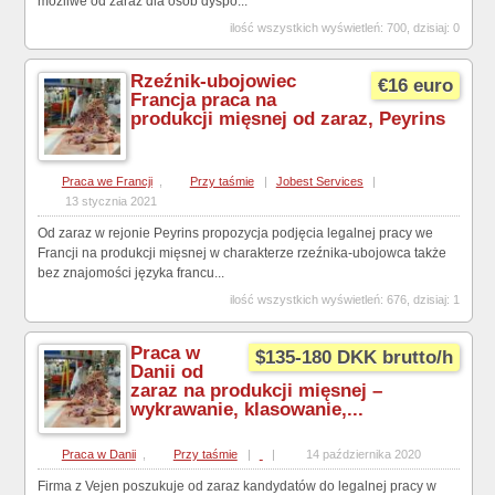
możliwe od zaraz dla osób dyspo...
ilość wszystkich wyświetleń: 700, dzisiaj: 0
Rzeźnik-ubojowiec
€16 euro
Francja praca na
produkcji mięsnej od zaraz, Peyrins
Praca we Francji
,
Przy taśmie
|
Jobest Services
|
13 stycznia 2021
Od zaraz w rejonie Peyrins propozycja podjęcia legalnej pracy we
Francji na produkcji mięsnej w charakterze rzeźnika-ubojowca także
bez znajomości języka francu...
ilość wszystkich wyświetleń: 676, dzisiaj: 1
Praca w
$135-180 DKK brutto/h
Danii od
zaraz na produkcji mięsnej –
wykrawanie, klasowanie,...
Praca w Danii
,
Przy taśmie
|
|
14 października 2020
Firma z Vejen poszukuje od zaraz kandydatów do legalnej pracy w