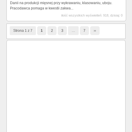
Danii na produkcji mięsnej przy wykrawaniu, klasowaniu, uboju.
Pracodawca pomaga w kwestii zakwa...
ilość wszystkich wyświetleń: 918, dzisiaj: 0
Strona 1 z 7
1
2
3
…
7
››