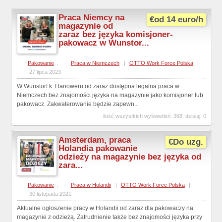
Praca Niemcy na
€od 14 euro/h
magazynie od
zaraz bez języka komisjoner-
pakowacz w Wunstor...
Pakowanie
,
Praca w Niemczech
|
OTTO Work Force Polska
|
27 lipca 2023
W Wunstorf k. Hanoweru od zaraz dostępna legalna praca w
Niemczech bez znajomości języka na magazynie jako komisjoner lub
pakowacz. Zakwaterowanie będzie zapewn...
ilość wszystkich wyświetleń: 368, dzisiaj: 0
Amsterdam, praca
€Do uzg.
Holandia pakowanie
odzieży na magazynie bez języka od
zara...
Pakowanie
,
Praca w Holandii
|
OTTO Work Force Polska
|
30 listopada 2021
Aktualne ogłoszenie pracy w Holandii od zaraz dla pakowaczy na
magazynie z odzieżą. Zatrudnienie także bez znajomości języka przy