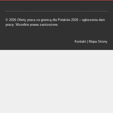
© 2026 Oferty praca za granicą dla Polaków 2026 – ogłoszenia dam
pracę. Wszelkie prawa zastrzeżone.
Kontakt
|
Mapa Strony