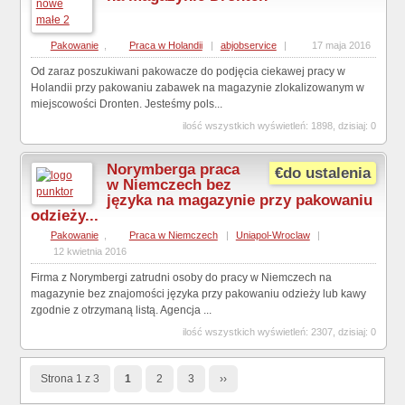
Pakowanie
,
Praca w Holandii
|
abjobservice
|
17 maja 2016
Od zaraz poszukiwani pakowacze do podjęcia ciekawej pracy w
Holandii przy pakowaniu zabawek na magazynie zlokalizowanym w
miejscowości Dronten. Jesteśmy pols...
ilość wszystkich wyświetleń: 1898, dzisiaj: 0
Norymberga praca
€do ustalenia
w Niemczech bez
języka na magazynie przy pakowaniu
odzieży...
Pakowanie
,
Praca w Niemczech
|
Uniapol-Wroclaw
|
12 kwietnia 2016
Firma z Norymbergi zatrudni osoby do pracy w Niemczech na
magazynie bez znajomości języka przy pakowaniu odzieży lub kawy
zgodnie z otrzymaną listą. Agencja ...
ilość wszystkich wyświetleń: 2307, dzisiaj: 0
Strona 1 z 3
1
2
3
››