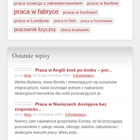
praca szwecja z zakwaterowaniem
praca w berlinie
praca w fabryce
praca w hurtowni
praca w Londynie
praca w Oslo
praca w Sztokholmie
pracownik fizyczny
zbiory truskawek
Ostatnie wpisy
Praca w Anglii krok po kroku – por...
przez
Artur
na 30 października 2024 -
0 Komentarzy
Wielka Brytania, mimo Brexitu i zmieniających się przepisów
imigracyjnych, nadal pozostaje jednym z najbardziej
atrakcyjnych kierunków dla osób poszukujących pr...
Praca w Niemczech dostępna bez
znajomośc...
przez
Artur
na 14 sierpnia 2024 -
0 Komentarzy
Niemcy, jako największa gospodarka Europy, od lat przyciągają
pracowników z całego świata, oferując stabilne zatrudnienie i
atrakcyjne warunki pracy. Wielu pote...