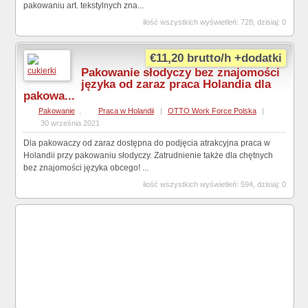
pakowaniu art. tekstylnych zna...
ilość wszystkich wyświetleń: 728, dzisiaj: 0
€11,20 brutto/h +dodatki
Pakowanie słodyczy bez znajomości
języka od zaraz praca Holandia dla
pakowa...
Pakowanie
,
Praca w Holandii
|
OTTO Work Force Polska
|
30 września 2021
Dla pakowaczy od zaraz dostępna do podjęcia atrakcyjna praca w
Holandii przy pakowaniu słodyczy. Zatrudnienie także dla chętnych
bez znajomości języka obcego! ...
ilość wszystkich wyświetleń: 594, dzisiaj: 0