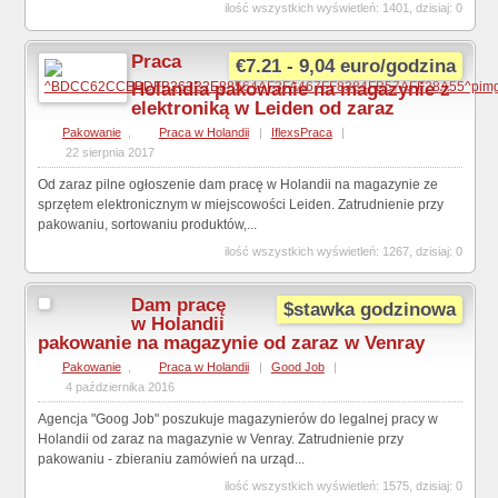
ilość wszystkich wyświetleń: 1401, dzisiaj: 0
Praca
€7.21 - 9,04 euro/godzina
Holandia pakowanie na magazynie z
elektroniką w Leiden od zaraz
Pakowanie
,
Praca w Holandii
|
IflexsPraca
|
22 sierpnia 2017
Od zaraz pilne ogłoszenie dam pracę w Holandii na magazynie ze
sprzętem elektronicznym w miejscowości Leiden. Zatrudnienie przy
pakowaniu, sortowaniu produktów,...
ilość wszystkich wyświetleń: 1267, dzisiaj: 0
Dam pracę
$stawka godzinowa
w Holandii
pakowanie na magazynie od zaraz w Venray
Pakowanie
,
Praca w Holandii
|
Good Job
|
4 października 2016
Agencja "Goog Job" poszukuje magazynierów do legalnej pracy w
Holandii od zaraz na magazynie w Venray. Zatrudnienie przy
pakowaniu - zbieraniu zamówień na urząd...
ilość wszystkich wyświetleń: 1575, dzisiaj: 0