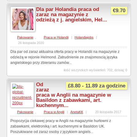
Dla par Holandia praca od
€9.70
zaraz na magazynie z
odzieżą z j. angielskim, Hel...
Pakowanie
,
Praca w Holandii
|
Holandiajobs
|
26 listopada 2020
Dla par od zaraz aktualna oferta pracy w Holandii na magazynie z
odzieżą w rejonie Helmond. Zatrudnienie ze znajomoscią języka
angielskiego przy zbieraniu zamów...
ilość wszystkich wyświetleń: 702, dzisiaj: 0
Od
£8.80 - 11.89 za godzine
zaraz
praca w Anglii na magazynie w
Basildon z zabawkami, art.
kuchennym...
Pakowanie
,
Praca w Anglii
|
AnetaKK
|
20 listopada 2017
Propozycja ciekawej pracy w Anglii na magazynie hurtowni z
zabawkami, elektroniką i art. kuchennymi w Basildon UK.
Poszukiwane od zaraz osoby z językiem angiels...