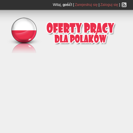
Witaj,
gość!
[
Zarejestruj się
|
Zaloguj się
]