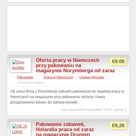
Oferta pracy w Niemczech
€9.00
przy pakowaniu na
magazynie Norymberga od zaraz
Pakowanie
,
Praca w Niemczech
|
Uniapol-Wroclaw
|
17 czerwca 2016
Od zaraz firma z Norymbergi zatrudni pakowaczy do legalnej pracy w
Niemczech na magazynie przy pakowaniu odzieży i kawy,
przygotowaniu towaru do dalszej wysyłki...
ilość wszystkich wyświetleń: 2142, dzisiaj: 0
Pakowanie zabawek,
€9,26
Holandia praca od zaraz
na magazynie Dronten