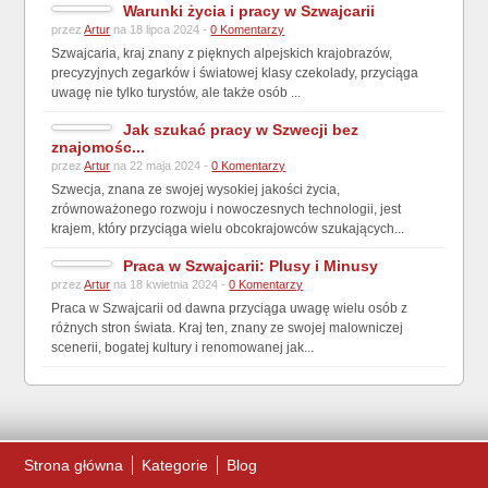
Warunki życia i pracy w Szwajcarii
przez
Artur
na 18 lipca 2024 -
0 Komentarzy
Szwajcaria, kraj znany z pięknych alpejskich krajobrazów,
precyzyjnych zegarków i światowej klasy czekolady, przyciąga
uwagę nie tylko turystów, ale także osób ...
Jak szukać pracy w Szwecji bez
znajomośc...
przez
Artur
na 22 maja 2024 -
0 Komentarzy
Szwecja, znana ze swojej wysokiej jakości życia,
zrównoważonego rozwoju i nowoczesnych technologii, jest
krajem, który przyciąga wielu obcokrajowców szukających...
Praca w Szwajcarii: Plusy i Minusy
przez
Artur
na 18 kwietnia 2024 -
0 Komentarzy
Praca w Szwajcarii od dawna przyciąga uwagę wielu osób z
różnych stron świata. Kraj ten, znany ze swojej malowniczej
scenerii, bogatej kultury i renomowanej jak...
Strona główna
Kategorie
Blog