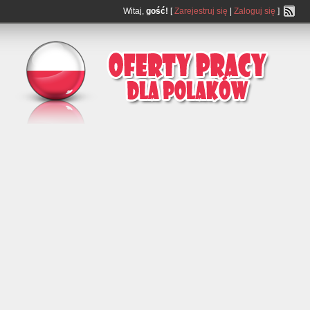
Witaj,
gość!
[
Zarejestruj się
|
Zaloguj się
]