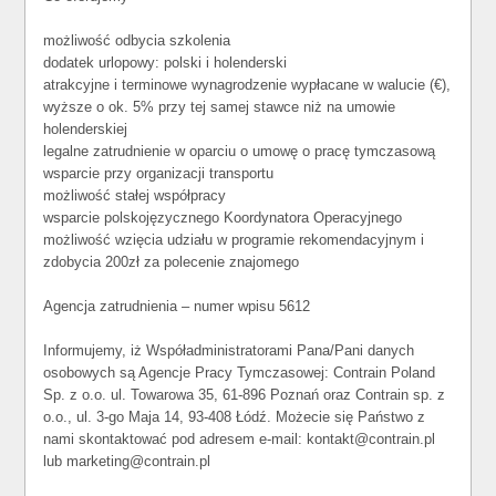
możliwość odbycia szkolenia
dodatek urlopowy: polski i holenderski
atrakcyjne i terminowe wynagrodzenie wypłacane w walucie (€),
wyższe o ok. 5% przy tej samej stawce niż na umowie
holenderskiej
legalne zatrudnienie w oparciu o umowę o pracę tymczasową
wsparcie przy organizacji transportu
możliwość stałej współpracy
wsparcie polskojęzycznego Koordynatora Operacyjnego
możliwość wzięcia udziału w programie rekomendacyjnym i
zdobycia 200zł za polecenie znajomego
Agencja zatrudnienia – numer wpisu 5612
Informujemy, iż Współadministratorami Pana/Pani danych
osobowych są Agencje Pracy Tymczasowej: Contrain Poland
Sp. z o.o. ul. Towarowa 35, 61-896 Poznań oraz Contrain sp. z
o.o., ul. 3-go Maja 14, 93-408 Łódź. Możecie się Państwo z
nami skontaktować pod adresem e-mail: kontakt@contrain.pl
lub marketing@contrain.pl