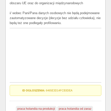
obszaru UE oraz do organizacji międzynarodowych
i/ wobec Pani/Pana danych osobowych nie będą podejmowane
zautomatyzowane decyzje (decyzje bez udziału człowieka), nie
będą też one podlegały profilowaniu.
ID OGŁOSZENIA:
6465E3D14FCB3DEA
praca holandia na produkcji
praca holandia od zaraz