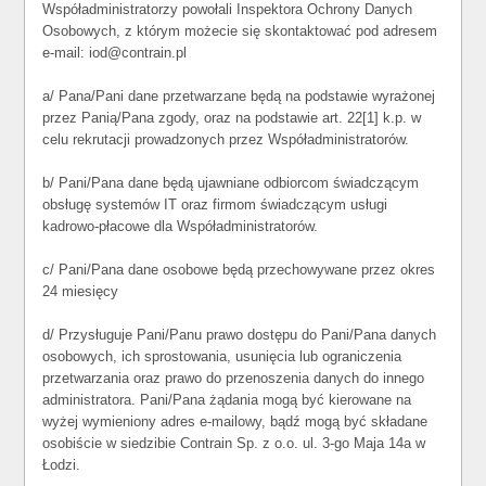
Współadministratorzy powołali Inspektora Ochrony Danych
Osobowych, z którym możecie się skontaktować pod adresem
e-mail: iod@contrain.pl
a/ Pana/Pani dane przetwarzane będą na podstawie wyrażonej
przez Panią/Pana zgody, oraz na podstawie art. 22[1] k.p. w
celu rekrutacji prowadzonych przez Współadministratorów.
b/ Pani/Pana dane będą ujawniane odbiorcom świadczącym
obsługę systemów IT oraz firmom świadczącym usługi
kadrowo-płacowe dla Współadministratorów.
c/ Pani/Pana dane osobowe będą przechowywane przez okres
24 miesięcy
d/ Przysługuje Pani/Panu prawo dostępu do Pani/Pana danych
osobowych, ich sprostowania, usunięcia lub ograniczenia
przetwarzania oraz prawo do przenoszenia danych do innego
administratora. Pani/Pana żądania mogą być kierowane na
wyżej wymieniony adres e-mailowy, bądź mogą być składane
osobiście w siedzibie Contrain Sp. z o.o. ul. 3-go Maja 14a w
Łodzi.