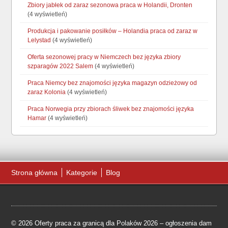
Zbiory jabłek od zaraz sezonowa praca w Holandii, Dronten
(4 wyświetleń)
Produkcja i pakowanie posiłków – Holandia praca od zaraz w
Lelystad
(4 wyświetleń)
Oferta sezonowej pracy w Niemczech bez języka zbiory
szparagów 2022 Salem
(4 wyświetleń)
Praca Niemcy bez znajomości języka magazyn odzieżowy od
zaraz Kolonia
(4 wyświetleń)
Praca Norwegia przy zbiorach śliwek bez znajomości języka
Hamar
(4 wyświetleń)
Strona główna
Kategorie
Blog
© 2026 Oferty praca za granicą dla Polaków 2026 – ogłoszenia dam