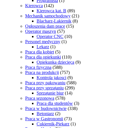
Programista
(1)
Kierowca
(142)
Kierowca kat. B
(89)
Mechanik samochodowy
(21)
Blacharz-Lakiernik
(8)
Ogłoszenia dam pracę
(15)
Operator maszyn
(57)
Operator CNC
(10)
Personel medyczny
(1)
Lekarz
(1)
Praca dla kobiet
(5)
Praca dla opiekunki
(110)
Opiekunka dziecięca
(9)
Praca fizyczna
(588)
Praca na produkcji
(757)
Kontrola jakosci
(9)
Praca przy pakowaniu
(588)
Praca przy sprzątaniu
(299)
Sprzątanie biur
(14)
Praca sezonowa
(578)
Praca dla studentów
(3)
Praca w budownictwie
(338)
Betoniarz
(2)
Praca w Gastronomii
(73)
Cukiernik-Piekarz
(1)