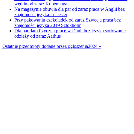
wędlin od zaraz Kopenhaga
Na magazynie obuwia dla par od zaraz praca w Anglii bez
znajomości języka Leicester
Przy pakowaniu czekoladek od zaraz Szwecja praca bez
znajomości języka 2019 Sztokholm
Dla par dam fizyczną pracę w Danii bez języka sortowanie
odzieży od zaraz Aarhus
Ostatnie przedmioty dodane przez ogloszenia2024 »