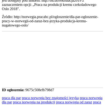
jest dostępny pod linkiem: http://bit.do/rekrutacja2019 z
zaznaczeniem opcji: „Praca na produkcji kremu czekoladowego
Oslo 2018″.
Źródło: http://norwegia.pracabc.pl/ogloszenie/dla-par-ogloszenie-
pracy-w-norwegii-od-zaraz-bez-jezyka-produkcja-kremu-
nugatowego-oslo/
ID ogłoszenia:
9675c508efb798d7
praca dla par
praca norwegia bez znajomości języka
praca norwegia
dla par
praca norwegia na produkcji
praca norwegia od zaraz
praca