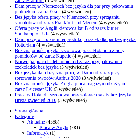
zaraz Bradford
(5 wyświetleń)
Dam pracę w Niemczech bez języka dla par przy pakowaniu
pralinek od zaraz Essen
(4 wyświetleń)
Bez języka oferta pracy w Niemczech przy sprzątaniu
samolotów od zaraz Frankfurt nad Menem
(4 wyświetleń)
Oferta pracy w Anglii kierowca kat.B od zaraz kurier
Southampton UK
(4 wyświetleń)
Dam pracę w Holandii na produkcji ciastek dla par bez języka
Rotterdam
(4 wyświetleń)
Bez znajomości języka sezonowa praca Holandia zbiory
pomidorów od zaraz Kapelle
(4 wyświetleń)
Norwegia praca Lillehammer od zaraz przy pakowaniu
czekoladek bez języka
(3 wyświetleń)
Bez języka dam fizyczną pracę w Danii od zaraz przy
sortowaniu owoców Aarhus 2020
(3 wyświetleń)
Bez znajomości języka Anglia praca magazyn odzieży od
zaraz Leicester UK
(3 wyświetleń)
Praca w Holandii sezonowa przy zbiorach sałaty bez języka
Breda kwiecień 2016
(3 wyświetleń)
Strona główna
Kategorie
Aktualne
(4358)
Praca w Anglii
(781)
Informatyk
(1)