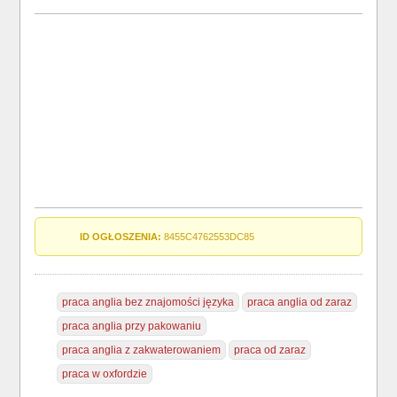
ID OGŁOSZENIA:
8455C4762553DC85
praca anglia bez znajomości języka
praca anglia od zaraz
praca anglia przy pakowaniu
praca anglia z zakwaterowaniem
praca od zaraz
praca w oxfordzie