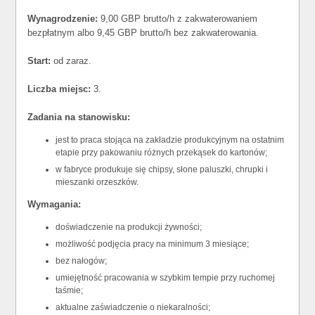
Wynagrodzenie:
9,00 GBP brutto/h z zakwaterowaniem
bezpłatnym albo 9,45 GBP brutto/h bez zakwaterowania.
Start:
od zaraz.
Liczba miejsc:
3.
Zadania na stanowisku:
jest to praca stojąca na zakładzie produkcyjnym na ostatnim
etapie przy pakowaniu różnych przekąsek do kartonów;
w fabryce produkuje się chipsy, słone paluszki, chrupki i
mieszanki orzeszków.
Wymagania:
doświadczenie na produkcji żywności;
możliwość podjęcia pracy na minimum 3 miesiące;
bez nałogów;
umiejętność pracowania w szybkim tempie przy ruchomej
taśmie;
aktualne zaświadczenie o niekaralności;