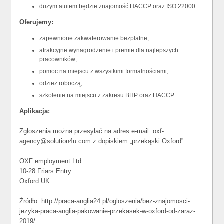
dużym atutem będzie znajomość HACCP oraz ISO 22000.
Oferujemy:
zapewnione zakwaterowanie bezpłatne;
atrakcyjne wynagrodzenie i premie dla najlepszych
pracowników;
pomoc na miejscu z wszystkimi formalnościami;
odzież roboczą;
szkolenie na miejscu z zakresu BHP oraz HACCP.
Aplikacja:
Zgłoszenia można przesyłać na adres e-mail: oxf-
agency@solution4u.com z dopiskiem „przekąski Oxford”.
OXF employment Ltd.
10-28 Friars Entry
Oxford UK
Źródło: http://praca-anglia24.pl/ogloszenia/bez-znajomosci-
jezyka-praca-anglia-pakowanie-przekasek-w-oxford-od-zaraz-
2019/