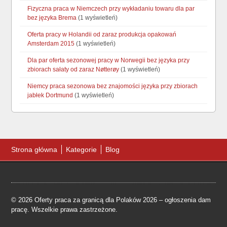
Fizyczna praca w Niemczech przy wykładaniu towaru dla par
bez języka Brema
(1 wyświetleń)
Oferta pracy w Holandii od zaraz produkcja opakowań
Amsterdam 2015
(1 wyświetleń)
Dla par oferta sezonowej pracy w Norwegii bez języka przy
zbiorach sałaty od zaraz Nøtterøy
(1 wyświetleń)
Niemcy praca sezonowa bez znajomości języka przy zbiorach
jabłek Dortmund
(1 wyświetleń)
Strona główna
Kategorie
Blog
© 2026 Oferty praca za granicą dla Polaków 2026 – ogłoszenia dam
pracę. Wszelkie prawa zastrzeżone.