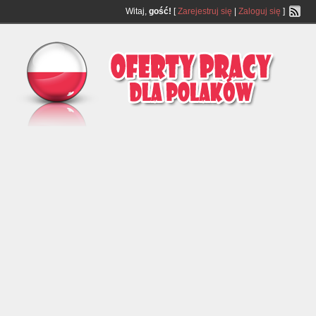
Witaj,
gość!
[
Zarejestruj się
|
Zaloguj się
]