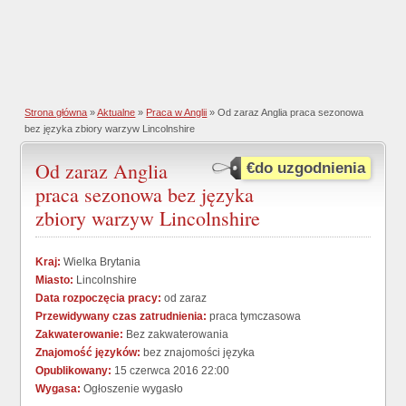
Strona główna
»
Aktualne
»
Praca w Anglii
» Od zaraz Anglia praca sezonowa
bez języka zbiory warzyw Lincolnshire
Od zaraz Anglia
€do uzgodnienia
praca sezonowa bez języka
zbiory warzyw Lincolnshire
Kraj:
Wielka Brytania
Miasto:
Lincolnshire
Data rozpoczęcia pracy:
od zaraz
Przewidywany czas zatrudnienia:
praca tymczasowa
Zakwaterowanie:
Bez zakwaterowania
Znajomość języków:
bez znajomości języka
Opublikowany:
15 czerwca 2016 22:00
Wygasa:
Ogłoszenie wygasło