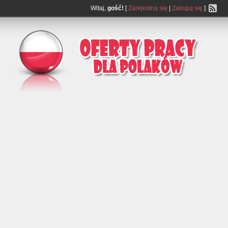
Witaj,
gość!
[
Zarejestruj się
|
Zaloguj się
]