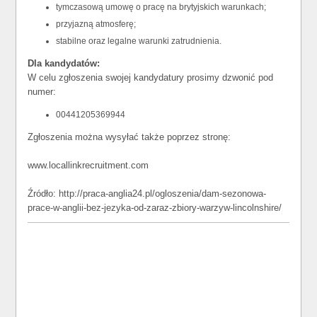
tymczasową umowę o pracę na brytyjskich warunkach;
przyjazną atmosferę;
stabilne oraz legalne warunki zatrudnienia.
Dla kandydatów:
W celu zgłoszenia swojej kandydatury prosimy dzwonić pod
numer:
00441205369944
Zgłoszenia można wysyłać także poprzez stronę:
www.locallinkrecruitment.com
Źródło: http://praca-anglia24.pl/ogloszenia/dam-sezonowa-
prace-w-anglii-bez-jezyka-od-zaraz-zbiory-warzyw-lincolnshire/