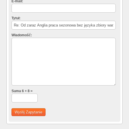
E-mail:
Tytuł:
Wiadomość:
Suma 6 + 8 =