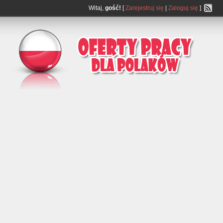
Witaj,
gość!
[
Zarejestruj się
|
Zaloguj się
]