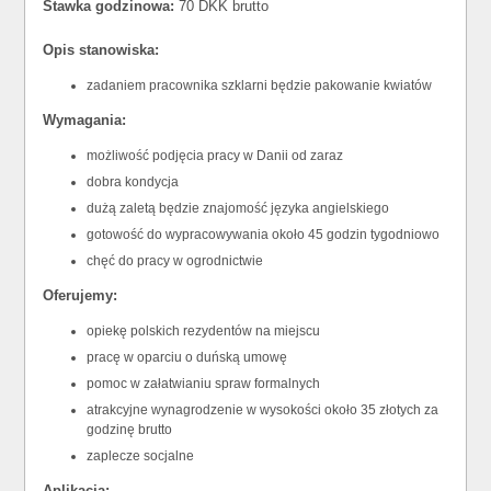
Stawka godzinowa:
70 DKK brutto
Opis stanowiska:
zadaniem pracownika szklarni będzie pakowanie kwiatów
Wymagania:
możliwość podjęcia pracy w Danii od zaraz
dobra kondycja
dużą zaletą będzie znajomość języka angielskiego
gotowość do wypracowywania około 45 godzin tygodniowo
chęć do pracy w ogrodnictwie
Oferujemy:
opiekę polskich rezydentów na miejscu
pracę w oparciu o duńską umowę
pomoc w załatwianiu spraw formalnych
atrakcyjne wynagrodzenie w wysokości około 35 złotych za
godzinę brutto
zaplecze socjalne
Aplikacja: