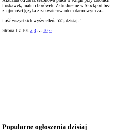
Aktualna od zaraz sezonowa praca w Anglii przy zbiorach
truskawek, malin i borówek. Zatrudnienie w Stockport bez
znajomości języka z zakwaterowaniem darmowym za...
ilość wszystkich wyświetleń: 555, dzisiaj: 1
Strona 1 z 10
1
2
3
…
10
››
Popularne ogłoszenia dzisiaj