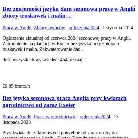
Bez znajomości języka dam sezonową pracę w Anglii
zbiory truskawek i malin ...
Praca w Anglii
,
Zbiory owoców
|
ogloszenia2024
|
1 stycznia 2024
Ogłoszenie aktualnej od czerwca 2024 sezonowej pracy w Anglii.
Zatrudnienie na plantacji w Exeter bez języka przy zbiorach
truskawek i malin. Zakwaterowanie dar...
ilość wszystkich wyświetleń: 454, dzisiaj: 1
£9,85 brutto/h
Bez języka sezonowa praca Anglia przy kwiatach
ogrodnictwo od zaraz Exeter
Praca w Anglii
,
Praca w ogrodnictwie
|
ogloszenia2024
|
13
listopada 2023
Przy kwiatach szklarniowych potrzebne od zaraz osoby do