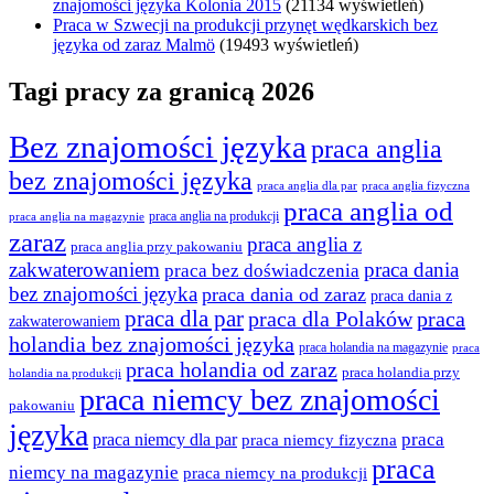
znajomości języka Kolonia 2015
(21134 wyświetleń)
Praca w Szwecji na produkcji przynęt wędkarskich bez
języka od zaraz Malmö
(19493 wyświetleń)
Tagi pracy za granicą 2026
Bez znajomości języka
praca anglia
bez znajomości języka
praca anglia dla par
praca anglia fizyczna
praca anglia od
praca anglia na produkcji
praca anglia na magazynie
zaraz
praca anglia z
praca anglia przy pakowaniu
zakwaterowaniem
praca dania
praca bez doświadczenia
bez znajomości języka
praca dania od zaraz
praca dania z
praca dla par
praca
praca dla Polaków
zakwaterowaniem
holandia bez znajomości języka
praca holandia na magazynie
praca
praca holandia od zaraz
praca holandia przy
holandia na produkcji
praca niemcy bez znajomości
pakowaniu
języka
praca
praca niemcy dla par
praca niemcy fizyczna
praca
niemcy na magazynie
praca niemcy na produkcji