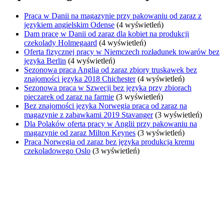
Praca w Danii na magazynie przy pakowaniu od zaraz z
językiem angielskim Odense
(4 wyświetleń)
Dam pracę w Danii od zaraz dla kobiet na produkcji
czekolady Holmegaard
(4 wyświetleń)
Oferta fizycznej pracy w Niemczech rozładunek towarów bez
języka Berlin
(4 wyświetleń)
Sezonowa praca Anglia od zaraz zbiory truskawek bez
znajomości języka 2018 Chichester
(4 wyświetleń)
Sezonowa praca w Szwecji bez języka przy zbiorach
pieczarek od zaraz na farmie
(3 wyświetleń)
Bez znajomości języka Norwegia praca od zaraz na
magazynie z zabawkami 2019 Stavanger
(3 wyświetleń)
Dla Polaków oferta pracy w Anglii przy pakowaniu na
magazynie od zaraz Milton Keynes
(3 wyświetleń)
Praca Norwegia od zaraz bez języka produkcja kremu
czekoladowego Oslo
(3 wyświetleń)