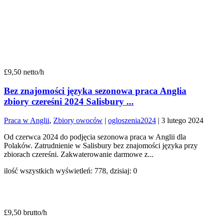
£9,50 netto/h
Bez znajomości języka sezonowa praca Anglia
zbiory czereśni 2024 Salisbury ...
Praca w Anglii
,
Zbiory owoców
|
ogloszenia2024
|
3 lutego 2024
Od czerwca 2024 do podjęcia sezonowa praca w Anglii dla
Polaków. Zatrudnienie w Salisbury bez znajomości języka przy
zbiorach czereśni. Zakwaterowanie darmowe z...
ilość wszystkich wyświetleń: 778, dzisiaj: 0
£9,50 brutto/h