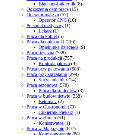
Blacharz-Lakiernik
(8)
Ogłoszenia dam pracę
(15)
Operator maszyn
(57)
Operator CNC
(10)
Personel medyczny
(1)
Lekarz
(1)
Praca dla kobiet
(5)
Praca dla opiekunki
(110)
Opiekunka dziecięca
(9)
Praca fizyczna
(588)
Praca na produkcji
(757)
Kontrola jakosci
(9)
Praca przy pakowaniu
(588)
Praca przy sprzątaniu
(299)
Sprzątanie biur
(14)
Praca sezonowa
(578)
Praca dla studentów
(3)
Praca w budownictwie
(338)
Betoniarz
(2)
Praca w Gastronomii
(73)
Cukiernik-Piekarz
(1)
Praca w Hotelu
(51)
Konserwator
(1)
Praca w Magazynie
(697)
Komisjonowanie
(88)