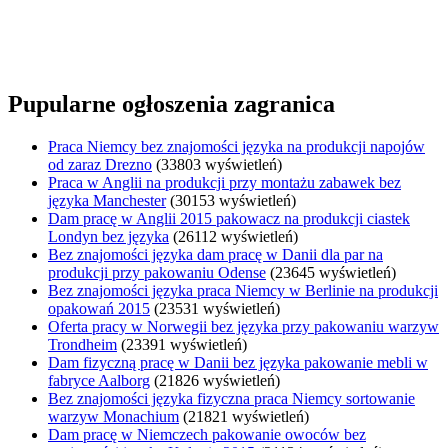
Pupularne ogłoszenia zagranica
Praca Niemcy bez znajomości języka na produkcji napojów
od zaraz Drezno
(33803 wyświetleń)
Praca w Anglii na produkcji przy montażu zabawek bez
języka Manchester
(30153 wyświetleń)
Dam pracę w Anglii 2015 pakowacz na produkcji ciastek
Londyn bez języka
(26112 wyświetleń)
Bez znajomości języka dam pracę w Danii dla par na
produkcji przy pakowaniu Odense
(23645 wyświetleń)
Bez znajomości języka praca Niemcy w Berlinie na produkcji
opakowań 2015
(23531 wyświetleń)
Oferta pracy w Norwegii bez języka przy pakowaniu warzyw
Trondheim
(23391 wyświetleń)
Dam fizyczną pracę w Danii bez języka pakowanie mebli w
fabryce Aalborg
(21826 wyświetleń)
Bez znajomości języka fizyczna praca Niemcy sortowanie
warzyw Monachium
(21821 wyświetleń)
Dam pracę w Niemczech pakowanie owoców bez