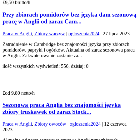
£9,50 brutto/h
Przy zbiorach pomidorów bez języka dam sezonową
pracę w Anglii od zaraz Cam...
Praca w Anglii
,
Zbiory warzyw
|
ogloszenia2024
|
27 lipca 2023
Zatrudnienie w Cambridge bez znajomości języka przy zbiorach
pomidorów, papryki i ogórków. Aktualna od zaraz sezonowa praca
w Anglii. Zakwaterowanie zostanie za...
ilość wszystkich wyświetleń: 556, dzisiaj: 0
£od 9,80 netto/h
Sezonowa praca Anglia bez znajomości języka
zbiory truskawek od zaraz Stock...
Praca w Anglii
,
Zbiory owoców
|
ogloszenia2024
|
12 czerwca
2023