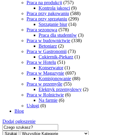
Praca na produkcji
(757)
Kontrola jakosci
(9)
Praca przy pakowaniu
(588)
Praca przy sprzątaniu
(299)
Sprzątanie biur
(14)
Praca sezonowa
(578)
Praca dla studentów
(3)
Praca w budownictwie
(338)
Betoniarz
(2)
Praca w Gastronomii
(73)
Cukiernik-Piekarz
(1)
Praca w Hotelu
(51)
Konserwator
(1)
Praca w Magazynie
(697)
Komisjonowanie
(88)
Praca w przemyśle
(55)
Elektryk przemyslowy
(2)
Praca w Rolnictwie
(6)
Na farmie
(6)
Usługi
(0)
Blog
Dodaj ogłoszenie
Szukaj