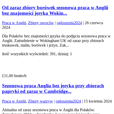
Od zaraz zbiory borówek sezonowa praca w Anglii
bez znajomości języka Wokin...
Praca w Anglii
,
Zbiory owoców
|
ogloszenia2024
|
26 czerwca
2024
Dla Polaków bez znajomości języka do podjęcia sezonowa praca w
Anglii. Zatrudnienie w Wokingham UK od zaraz przy zbiorach
truskawek, malin, borówek i jeżyn. Zak...
ilość wszystkich wyświetleń: 391, dzisiaj: 1
£11,00 brutto/h
Sezonowa praca Anglia bez języka przy zbiorach
papryki od zaraz w Cambridge...
Praca w Anglii
,
Zbiory warzyw
|
ogloszenia2024
|
15 kwietnia 2024
Aktualna od zaraz sezonowa praca w Anglii dla Polaków.