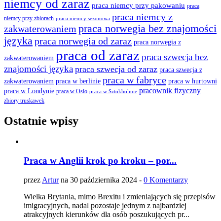
niemcy od zaraz
praca niemcy przy pakowaniu
praca
praca niemcy z
niemcy przy zbiorach
praca niemcy sezonowa
praca norwegia bez znajomości
zakwaterowaniem
języka
praca norwegia od zaraz
praca norwegia z
praca od zaraz
praca szwecja bez
zakwaterowaniem
znajomości języka
praca szwecja od zaraz
praca szwecja z
praca w fabryce
praca w berlinie
praca w hurtowni
zakwaterowaniem
pracownik fizyczny
praca w Londynie
praca w Oslo
praca w Sztokholmie
zbiory truskawek
Ostatnie wpisy
Praca w Anglii krok po kroku – por...
przez
Artur
na 30 października 2024 -
0 Komentarzy
Wielka Brytania, mimo Brexitu i zmieniających się przepisów
imigracyjnych, nadal pozostaje jednym z najbardziej
atrakcyjnych kierunków dla osób poszukujących pr...