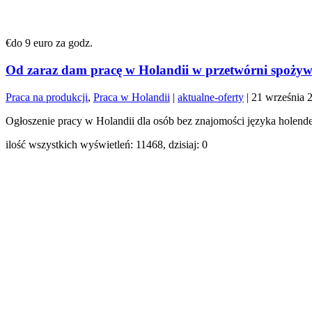
€do 9 euro za godz.
Od zaraz dam pracę w Holandii w przetwórni spożyw
Praca na produkcji
,
Praca w Holandii
|
aktualne-oferty
|
21 września 
Ogłoszenie pracy w Holandii dla osób bez znajomości języka holende
ilość wszystkich wyświetleń: 11468, dzisiaj: 0