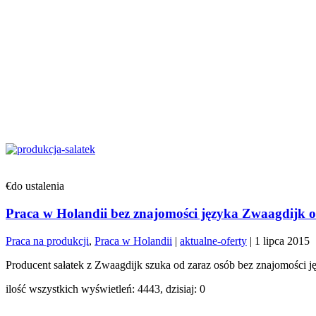
€do ustalenia
Praca w Holandii bez znajomości języka Zwaagdijk od
Praca na produkcji
,
Praca w Holandii
|
aktualne-oferty
|
1 lipca 2015
Producent sałatek z Zwaagdijk szuka od zaraz osób bez znajomości ję
ilość wszystkich wyświetleń: 4443, dzisiaj: 0