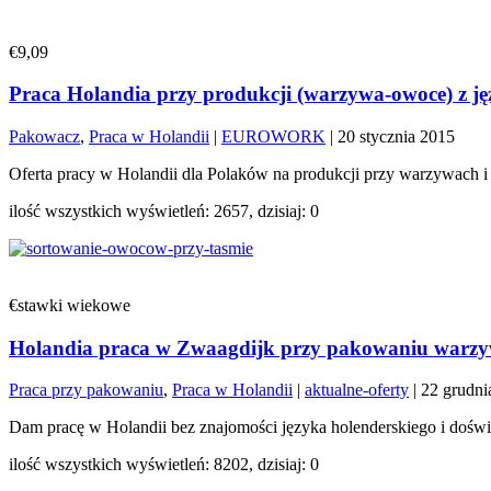
€9,09
Praca Holandia przy produkcji (warzywa-owoce) z ję
Pakowacz
,
Praca w Holandii
|
EUROWORK
|
20 stycznia 2015
Oferta pracy w Holandii dla Polaków na produkcji przy warzywach i o
ilość wszystkich wyświetleń: 2657, dzisiaj: 0
€stawki wiekowe
Holandia praca w Zwaagdijk przy pakowaniu warzyw
Praca przy pakowaniu
,
Praca w Holandii
|
aktualne-oferty
|
22 grudni
Dam pracę w Holandii bez znajomości języka holenderskiego i doświ
ilość wszystkich wyświetleń: 8202, dzisiaj: 0