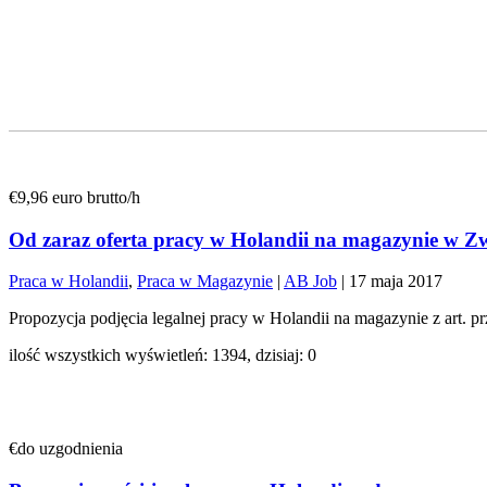
€9,96 euro brutto/h
Od zaraz oferta pracy w Holandii na magazynie w Z
Praca w Holandii
,
Praca w Magazynie
|
AB Job
|
17 maja 2017
Propozycja podjęcia legalnej pracy w Holandii na magazynie z art.
ilość wszystkich wyświetleń: 1394, dzisiaj: 0
€do uzgodnienia