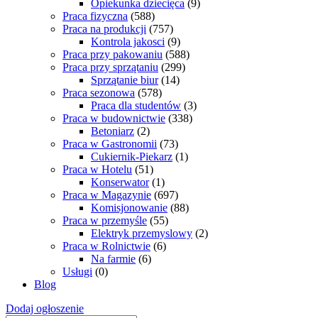
Opiekunka dziecięca
(9)
Praca fizyczna
(588)
Praca na produkcji
(757)
Kontrola jakosci
(9)
Praca przy pakowaniu
(588)
Praca przy sprzątaniu
(299)
Sprzątanie biur
(14)
Praca sezonowa
(578)
Praca dla studentów
(3)
Praca w budownictwie
(338)
Betoniarz
(2)
Praca w Gastronomii
(73)
Cukiernik-Piekarz
(1)
Praca w Hotelu
(51)
Konserwator
(1)
Praca w Magazynie
(697)
Komisjonowanie
(88)
Praca w przemyśle
(55)
Elektryk przemyslowy
(2)
Praca w Rolnictwie
(6)
Na farmie
(6)
Usługi
(0)
Blog
Dodaj ogłoszenie