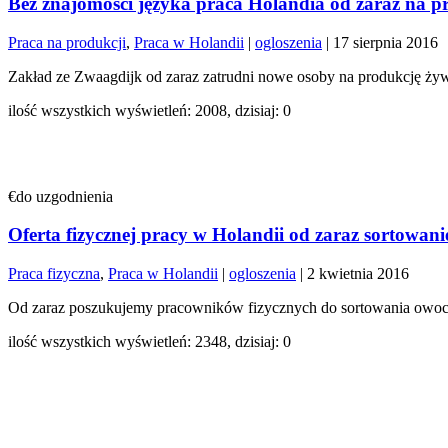
Bez znajomości języka praca Holandia od zaraz na p
Praca na produkcji
,
Praca w Holandii
|
ogloszenia
|
17 sierpnia 2016
Zakład ze Zwaagdijk od zaraz zatrudni nowe osoby na produkcję żyw
ilość wszystkich wyświetleń: 2008, dzisiaj: 0
€do uzgodnienia
Oferta fizycznej pracy w Holandii od zaraz sortowan
Praca fizyczna
,
Praca w Holandii
|
ogloszenia
|
2 kwietnia 2016
Od zaraz poszukujemy pracowników fizycznych do sortowania owoców
ilość wszystkich wyświetleń: 2348, dzisiaj: 0