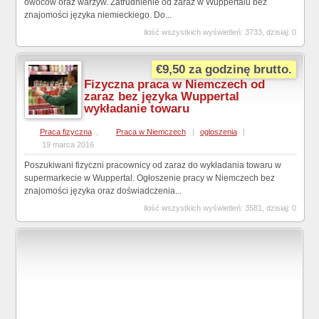
owoców oraz warzyw. Zatrudnienie od zaraz w Wuppertalu bez
znajomości języka niemieckiego. Do...
ilość wszystkich wyświetleń: 3733, dzisiaj: 0
€9,50 za godzinę brutto.
Fizyczna praca w Niemczech od
zaraz bez języka Wuppertal
wykładanie towaru
Praca fizyczna
,
Praca w Niemczech
|
ogloszenia
|
19 marca 2016
Poszukiwani fizyczni pracownicy od zaraz do wykładania towaru w
supermarkecie w Wuppertal. Ogłoszenie pracy w Niemczech bez
znajomości języka oraz doświadczenia...
ilość wszystkich wyświetleń: 3581, dzisiaj: 0