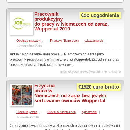
Pracownik
€do uzgodnienia
produkcyjny
do pracy w Niemczech od zaraz,
Wuppertal 2019
Obsługa maszyn
,
Praca w Niemczech
|
e.kaczmarek
|
10 września 2019
Aktualne ogłoszenie dam pracę w Niemczech od zaraz jako
pracownik produkcyjny w firmie z rejonu Wuppertal. Zatrudnienie przy
obsłudze maszyn i pakowaniu towarów...
ilość wszystkich wyświetleń: 879, dzisiaj: 0
Fizyczna
€1520 euro brutto
praca w
Niemczech od zaraz bez języka
sortowanie owoców Wuppertal
Praca fizyczna
,
Praca w Niemczech
|
ogloszenia
|
5 kwietnia 2016
Ogłoszenie fizycznej pracy w Niemczech przy sortowaniu i pakowaniu