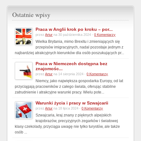
Ostatnie wpisy
Praca w Anglii krok po kroku – por...
przez
Artur
na 30 października 2024 -
0 Komentarzy
Wielka Brytania, mimo Brexitu i zmieniających się
przepisów imigracyjnych, nadal pozostaje jednym z
najbardziej atrakcyjnych kierunków dla osób poszukujących pr...
Praca w Niemczech dostępna bez
znajomośc...
przez
Artur
na 14 sierpnia 2024 -
0 Komentarzy
Niemcy, jako największa gospodarka Europy, od lat
przyciągają pracowników z całego świata, oferując stabilne
zatrudnienie i atrakcyjne warunki pracy. Wielu pote...
Warunki życia i pracy w Szwajcarii
przez
Artur
na 18 lipca 2024 -
0 Komentarzy
Szwajcaria, kraj znany z pięknych alpejskich
krajobrazów, precyzyjnych zegarków i światowej
klasy czekolady, przyciąga uwagę nie tylko turystów, ale także
osób ...