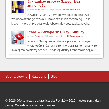
Jak szukać pracy w Szwecji bez
znajomośc...
przez
Artur
na 22 maja 2024 -
0 Komentarzy
Szwecja, znana ze swojej wysokiej jakości życia,
zrównoważonego rozwoju i nowoczesnych technologii, jest
krajem, który przyciąga wielu obcokrajowców szukających...
Praca w Szwajcarii: Plusy i Minusy
przez
Artur
na 18 kwietnia 2024 -
0 Komentarzy
Praca w Szwajcarii od dawna przyciąga uwagę
wielu osób z różnych stron świata. Kraj ten, znany ze
swojej malowniczej scenerii, bogatej kultury i renomowanej jak...
Strona główna
Kategorie
Blog
© 2026 Oferty praca za granicą dla Polaków 2026 – ogłoszenia dam
pracę. Wszelkie prawa zastrzeżone.