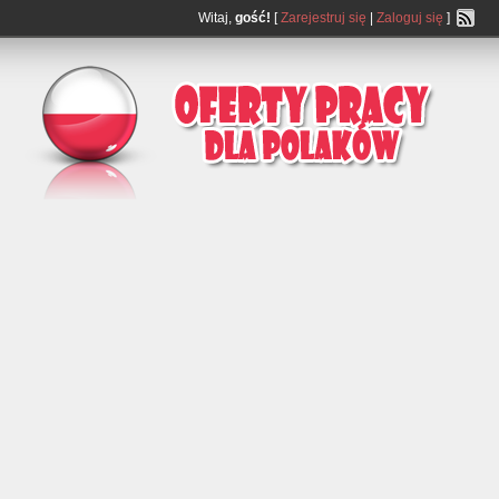
Witaj,
gość!
[
Zarejestruj się
|
Zaloguj się
]