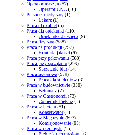
Operator maszyn
(57)
Operator CNC
(10)
Personel medyczny
(1)
Lekarz
(1)
Praca dla kobiet
(5)
Praca dla opiekunki
(110)
Opiekunka dziecięca
(9)
Praca fizyczna
(588)
Praca na produkcji
(757)
Kontrola jakosci
(9)
Praca przy pakowaniu
(588)
Praca przy sprzątaniu
(299)
Sprzątanie biur
(14)
Praca sezonowa
(578)
Praca dla studentów
(3)
Praca w budownictwie
(338)
Betoniarz
(2)
Praca w Gastronomii
(73)
Cukiernik-Piekarz
(1)
Praca w Hotelu
(51)
Konserwator
(1)
Praca w Magazynie
(697)
Komisjonowanie
(88)
Praca w przemyśle
(55)
Elektryk przemyslowy
(2)