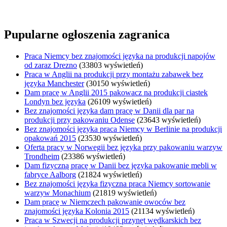
Pupularne ogłoszenia zagranica
Praca Niemcy bez znajomości języka na produkcji napojów
od zaraz Drezno
(33803 wyświetleń)
Praca w Anglii na produkcji przy montażu zabawek bez
języka Manchester
(30150 wyświetleń)
Dam pracę w Anglii 2015 pakowacz na produkcji ciastek
Londyn bez języka
(26109 wyświetleń)
Bez znajomości języka dam pracę w Danii dla par na
produkcji przy pakowaniu Odense
(23643 wyświetleń)
Bez znajomości języka praca Niemcy w Berlinie na produkcji
opakowań 2015
(23530 wyświetleń)
Oferta pracy w Norwegii bez języka przy pakowaniu warzyw
Trondheim
(23386 wyświetleń)
Dam fizyczną pracę w Danii bez języka pakowanie mebli w
fabryce Aalborg
(21824 wyświetleń)
Bez znajomości języka fizyczna praca Niemcy sortowanie
warzyw Monachium
(21819 wyświetleń)
Dam pracę w Niemczech pakowanie owoców bez
znajomości języka Kolonia 2015
(21134 wyświetleń)
Praca w Szwecji na produkcji przynęt wędkarskich bez