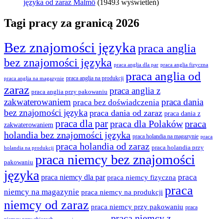
języka od zaraz Malmö
(19493 wyświetleń)
Tagi pracy za granicą 2026
Bez znajomości języka
praca anglia
bez znajomości języka
praca anglia dla par
praca anglia fizyczna
praca anglia od
praca anglia na produkcji
praca anglia na magazynie
zaraz
praca anglia z
praca anglia przy pakowaniu
zakwaterowaniem
praca dania
praca bez doświadczenia
bez znajomości języka
praca dania od zaraz
praca dania z
praca dla par
praca
praca dla Polaków
zakwaterowaniem
holandia bez znajomości języka
praca holandia na magazynie
praca
praca holandia od zaraz
praca holandia przy
holandia na produkcji
praca niemcy bez znajomości
pakowaniu
języka
praca
praca niemcy dla par
praca niemcy fizyczna
praca
niemcy na magazynie
praca niemcy na produkcji
niemcy od zaraz
praca niemcy przy pakowaniu
praca
praca niemcy z