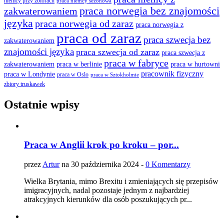
niemcy przy zbiorach
praca niemcy sezonowa
praca norwegia bez znajomości
zakwaterowaniem
języka
praca norwegia od zaraz
praca norwegia z
praca od zaraz
praca szwecja bez
zakwaterowaniem
znajomości języka
praca szwecja od zaraz
praca szwecja z
praca w fabryce
praca w berlinie
praca w hurtowni
zakwaterowaniem
pracownik fizyczny
praca w Londynie
praca w Oslo
praca w Sztokholmie
zbiory truskawek
Ostatnie wpisy
Praca w Anglii krok po kroku – por...
przez
Artur
na 30 października 2024 -
0 Komentarzy
Wielka Brytania, mimo Brexitu i zmieniających się przepisów
imigracyjnych, nadal pozostaje jednym z najbardziej
atrakcyjnych kierunków dla osób poszukujących pr...