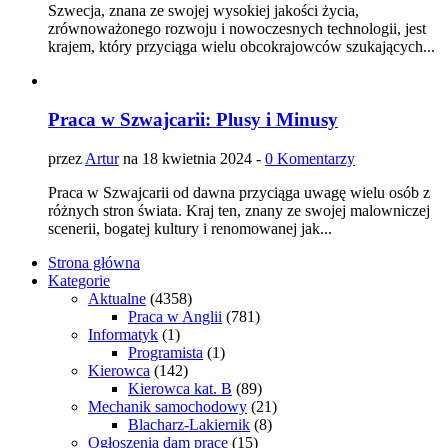
Szwecja, znana ze swojej wysokiej jakości życia,
zrównoważonego rozwoju i nowoczesnych technologii, jest
krajem, który przyciąga wielu obcokrajowców szukających...
Praca w Szwajcarii: Plusy i Minusy
przez
Artur
na 18 kwietnia 2024 -
0 Komentarzy
Praca w Szwajcarii od dawna przyciąga uwagę wielu osób z
różnych stron świata. Kraj ten, znany ze swojej malowniczej
scenerii, bogatej kultury i renomowanej jak...
Strona główna
Kategorie
Aktualne
(4358)
Praca w Anglii
(781)
Informatyk
(1)
Programista
(1)
Kierowca
(142)
Kierowca kat. B
(89)
Mechanik samochodowy
(21)
Blacharz-Lakiernik
(8)
Ogłoszenia dam pracę
(15)