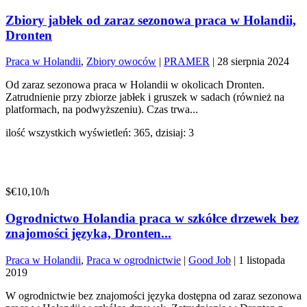
Zbiory jabłek od zaraz sezonowa praca w Holandii,
Dronten
Praca w Holandii
,
Zbiory owoców
|
PRAMER
|
28 sierpnia 2024
Od zaraz sezonowa praca w Holandii w okolicach Dronten.
Zatrudnienie przy zbiorze jabłek i gruszek w sadach (również na
platformach, na podwyższeniu). Czas trwa...
ilość wszystkich wyświetleń: 365, dzisiaj: 3
$€10,10/h
Ogrodnictwo Holandia praca w szkółce drzewek bez
znajomości języka, Dronten...
Praca w Holandii
,
Praca w ogrodnictwie
|
Good Job
|
1 listopada
2019
W ogrodnictwie bez znajomości języka dostępna od zaraz sezonowa