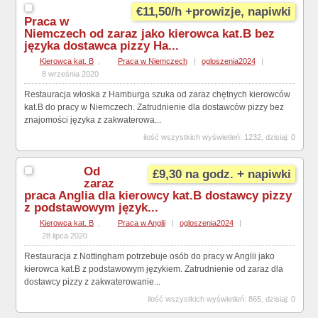
€11,50/h +prowizje, napiwki
Praca w
Niemczech od zaraz jako kierowca kat.B bez
języka dostawca pizzy Ha...
Kierowca kat. B
,
Praca w Niemczech
|
ogloszenia2024
|
8 września 2020
Restauracja włoska z Hamburga szuka od zaraz chętnych kierowców
kat.B do pracy w Niemczech. Zatrudnienie dla dostawców pizzy bez
znajomości języka z zakwaterowa...
ilość wszystkich wyświetleń: 1232, dzisiaj: 0
Od
£9,30 na godz. + napiwki
zaraz
praca Anglia dla kierowcy kat.B dostawcy pizzy
z podstawowym język...
Kierowca kat. B
,
Praca w Anglii
|
ogloszenia2024
|
28 lipca 2020
Restauracja z Nottingham potrzebuje osób do pracy w Anglii jako
kierowca kat.B z podstawowym językiem. Zatrudnienie od zaraz dla
dostawcy pizzy z zakwaterowanie...
ilość wszystkich wyświetleń: 865, dzisiaj: 0