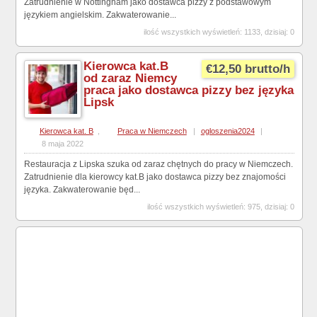
Zatrudnienie w Nottingham jako dostawca pizzy z podstawowym
językiem angielskim. Zakwaterowanie...
ilość wszystkich wyświetleń: 1133, dzisiaj: 0
Kierowca kat.B
€12,50 brutto/h
od zaraz Niemcy
praca jako dostawca pizzy bez języka
Lipsk
Kierowca kat. B
,
Praca w Niemczech
|
ogloszenia2024
|
8 maja 2022
Restauracja z Lipska szuka od zaraz chętnych do pracy w Niemczech.
Zatrudnienie dla kierowcy kat.B jako dostawca pizzy bez znajomości
języka. Zakwaterowanie będ...
ilość wszystkich wyświetleń: 975, dzisiaj: 0