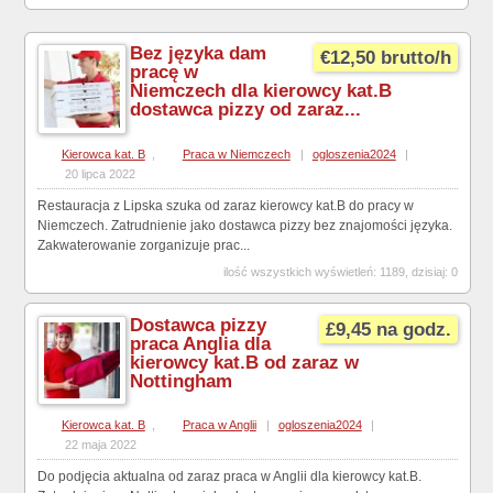
Bez języka dam
€12,50 brutto/h
pracę w
Niemczech dla kierowcy kat.B
dostawca pizzy od zaraz...
Kierowca kat. B
,
Praca w Niemczech
|
ogloszenia2024
|
20 lipca 2022
Restauracja z Lipska szuka od zaraz kierowcy kat.B do pracy w
Niemczech. Zatrudnienie jako dostawca pizzy bez znajomości języka.
Zakwaterowanie zorganizuje prac...
ilość wszystkich wyświetleń: 1189, dzisiaj: 0
Dostawca pizzy
£9,45 na godz.
praca Anglia dla
kierowcy kat.B od zaraz w
Nottingham
Kierowca kat. B
,
Praca w Anglii
|
ogloszenia2024
|
22 maja 2022
Do podjęcia aktualna od zaraz praca w Anglii dla kierowcy kat.B.