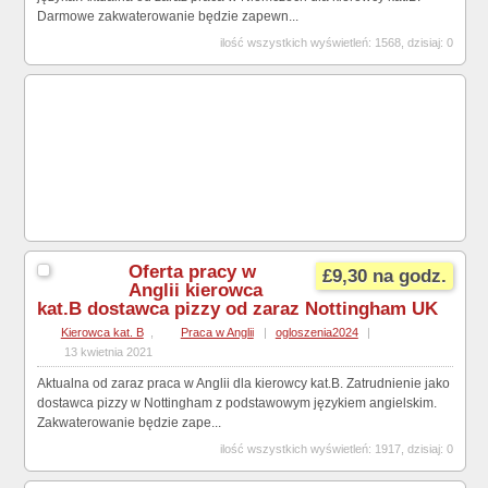
Darmowe zakwaterowanie będzie zapewn...
ilość wszystkich wyświetleń: 1568, dzisiaj: 0
Oferta pracy w
£9,30 na godz.
Anglii kierowca
kat.B dostawca pizzy od zaraz Nottingham UK
Kierowca kat. B
,
Praca w Anglii
|
ogloszenia2024
|
13 kwietnia 2021
Aktualna od zaraz praca w Anglii dla kierowcy kat.B. Zatrudnienie jako
dostawca pizzy w Nottingham z podstawowym językiem angielskim.
Zakwaterowanie będzie zape...
ilość wszystkich wyświetleń: 1917, dzisiaj: 0