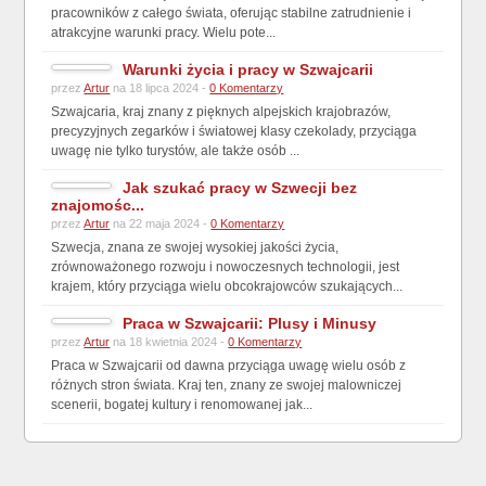
pracowników z całego świata, oferując stabilne zatrudnienie i
atrakcyjne warunki pracy. Wielu pote...
Warunki życia i pracy w Szwajcarii
przez
Artur
na 18 lipca 2024 -
0 Komentarzy
Szwajcaria, kraj znany z pięknych alpejskich krajobrazów,
precyzyjnych zegarków i światowej klasy czekolady, przyciąga
uwagę nie tylko turystów, ale także osób ...
Jak szukać pracy w Szwecji bez
znajomośc...
przez
Artur
na 22 maja 2024 -
0 Komentarzy
Szwecja, znana ze swojej wysokiej jakości życia,
zrównoważonego rozwoju i nowoczesnych technologii, jest
krajem, który przyciąga wielu obcokrajowców szukających...
Praca w Szwajcarii: Plusy i Minusy
przez
Artur
na 18 kwietnia 2024 -
0 Komentarzy
Praca w Szwajcarii od dawna przyciąga uwagę wielu osób z
różnych stron świata. Kraj ten, znany ze swojej malowniczej
scenerii, bogatej kultury i renomowanej jak...