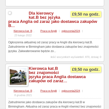
Dla kierowcy
£9,50 na godz.
kat.B bez języka
praca Anglia od zaraz jako dostawca zakupów
B...
Kierowca kat. B
,
Praca w Anglii
|
ogloszenia2024
|
23 lutego 2022
Ogłoszenia aktualnej od zaraz pracy w Anglii dla kierowcy kat.B.
Zatrudnienie w Birmingham jako dostawca zakupów bez znajomości
języka. Zakwaterowanie będzie zo...
ilość wszystkich wyświetleń: 870, dzisiaj: 0
Kierowca kat.B
£9,50 na godz.
bez znajomości
języka praca Anglia dostawca
zakupów od zaraz...
Kierowca kat. B
,
Praca w Anglii
|
ogloszenia2024
|
8 grudnia 2021
Zatrudnienie jako dostawca zakupów dla kierowcy kat.B w
Birmingham. Aktualna od zaraz praca w Anglii również bez znajomości