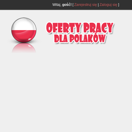
Witaj,
gość!
[
Zarejestruj się
|
Zaloguj się
]