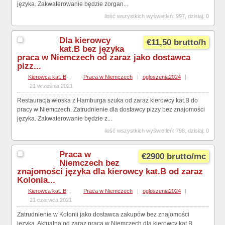
języka. Zakwaterowanie będzie zorgan...
ilość wszystkich wyświetleń: 997, dzisiaj: 0
Dla kierowcy
€11,50 brutto/h
kat.B bez języka
praca w Niemczech od zaraz jako dostawca
pizz...
Kierowca kat. B
,
Praca w Niemczech
|
ogloszenia2024
|
21 września 2021
Restauracja włoska z Hamburga szuka od zaraz kierowcy kat.B do
pracy w Niemczech. Zatrudnienie dla dostawcy pizzy bez znajomości
języka. Zakwaterowanie będzie z...
ilość wszystkich wyświetleń: 798, dzisiaj: 0
Praca w
€2900 brutto/mc
Niemczech bez
znajomości języka dla kierowcy kat.B od zaraz
Kolonia...
Kierowca kat. B
,
Praca w Niemczech
|
ogloszenia2024
|
21 czerwca 2021
Zatrudnienie w Kolonii jako dostawca zakupów bez znajomości
języka. Aktualna od zaraz praca w Niemczech dla kierowcy kat.B.