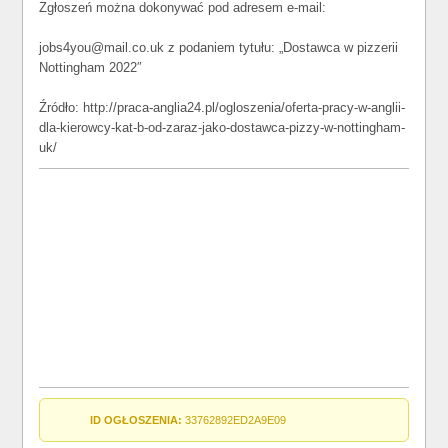
Zgłoszeń można dokonywać pod adresem e-mail:
jobs4you@mail.co.uk z podaniem tytułu: „Dostawca w pizzerii
Nottingham 2022″
Źródło: http://praca-anglia24.pl/ogloszenia/oferta-pracy-w-anglii-
dla-kierowcy-kat-b-od-zaraz-jako-dostawca-pizzy-w-nottingham-
uk/
ID OGŁOSZENIA:
33762892ED2A9E09