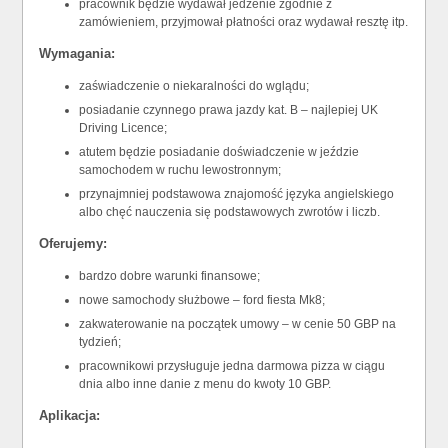
pracownik będzie wydawał jedzenie zgodnie z
zamówieniem, przyjmował płatności oraz wydawał resztę itp.
Wymagania:
zaświadczenie o niekaralności do wglądu;
posiadanie czynnego prawa jazdy kat. B – najlepiej UK
Driving Licence;
atutem będzie posiadanie doświadczenie w jeździe
samochodem w ruchu lewostronnym;
przynajmniej podstawowa znajomość języka angielskiego
albo chęć nauczenia się podstawowych zwrotów i liczb.
Oferujemy:
bardzo dobre warunki finansowe;
nowe samochody służbowe – ford fiesta Mk8;
zakwaterowanie na początek umowy – w cenie 50 GBP na
tydzień;
pracownikowi przysługuje jedna darmowa pizza w ciągu
dnia albo inne danie z menu do kwoty 10 GBP.
Aplikacja: