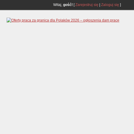
Witaj,
gość!
[
Zarejestruj się
|
Zaloguj się
]