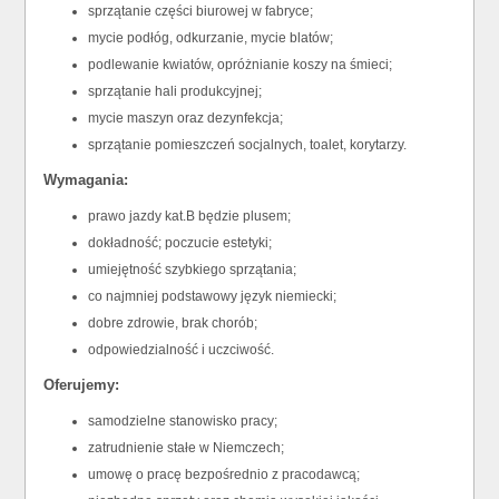
sprzątanie części biurowej w fabryce;
mycie podłóg, odkurzanie, mycie blatów;
podlewanie kwiatów, opróżnianie koszy na śmieci;
sprzątanie hali produkcyjnej;
mycie maszyn oraz dezynfekcja;
sprzątanie pomieszczeń socjalnych, toalet, korytarzy.
Wymagania:
prawo jazdy kat.B będzie plusem;
dokładność; poczucie estetyki;
umiejętność szybkiego sprzątania;
co najmniej podstawowy język niemiecki;
dobre zdrowie, brak chorób;
odpowiedzialność i uczciwość.
Oferujemy:
samodzielne stanowisko pracy;
zatrudnienie stałe w Niemczech;
umowę o pracę bezpośrednio z pracodawcą;