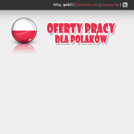
Witaj,
gość!
[
Zarejestruj się
|
Zaloguj się
]