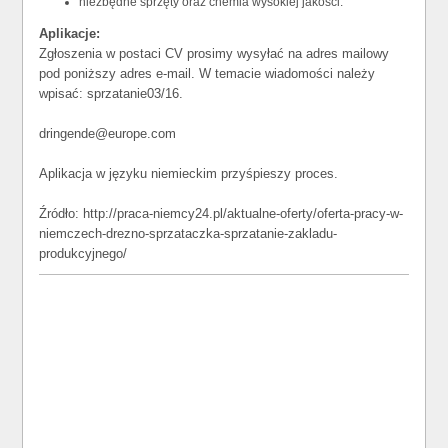
niezbędne sprzęty oraz chemia wysokiej jakości.
Aplikacje:
Zgłoszenia w postaci CV prosimy wysyłać na adres mailowy
pod poniższy adres e-mail. W temacie wiadomości należy
wpisać: sprzatanie03/16.
dringende@europe.com
Aplikacja w języku niemieckim przyśpieszy proces.
Źródło: http://praca-niemcy24.pl/aktualne-oferty/oferta-pracy-w-
niemczech-drezno-sprzataczka-sprzatanie-zakladu-
produkcyjnego/