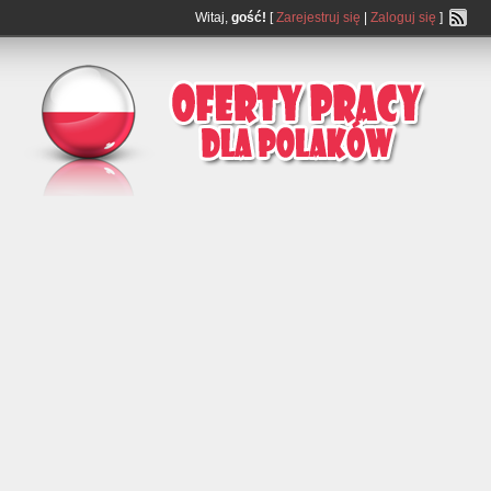
Witaj,
gość!
[
Zarejestruj się
|
Zaloguj się
]