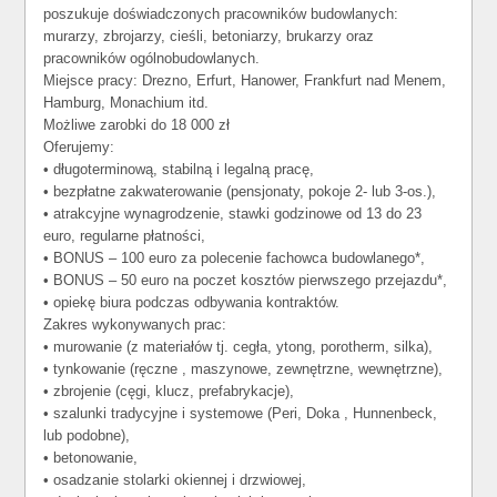
poszukuje doświadczonych pracowników budowlanych:
murarzy, zbrojarzy, cieśli, betoniarzy, brukarzy oraz
pracowników ogólnobudowlanych.
Miejsce pracy: Drezno, Erfurt, Hanower, Frankfurt nad Menem,
Hamburg, Monachium itd.
Możliwe zarobki do 18 000 zł
Oferujemy:
• długoterminową, stabilną i legalną pracę,
• bezpłatne zakwaterowanie (pensjonaty, pokoje 2- lub 3-os.),
• atrakcyjne wynagrodzenie, stawki godzinowe od 13 do 23
euro, regularne płatności,
• BONUS – 100 euro za polecenie fachowca budowlanego*,
• BONUS – 50 euro na poczet kosztów pierwszego przejazdu*,
• opiekę biura podczas odbywania kontraktów.
Zakres wykonywanych prac:
• murowanie (z materiałów tj. cegła, ytong, porotherm, silka),
• tynkowanie (ręczne , maszynowe, zewnętrzne, wewnętrzne),
• zbrojenie (cęgi, klucz, prefabrykacje),
• szalunki tradycyjne i systemowe (Peri, Doka , Hunnenbeck,
lub podobne),
• betonowanie,
• osadzanie stolarki okiennej i drzwiowej,