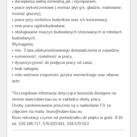
• docieplenia wełną mineralną jak i styropianem,
• prace wykończeniowe ( montaż płyt g-k, gładzie, malowanie,
montaż glazury),
• prace przy rozbiórce budynków oraz ich konserwacji,
• inne prace ogólnobudowlane,
• obsługiwanie maszyn budowlanych stosowanych w robotach
budowlanych
Wymagania:
• min. 3 lata udokumentowanego doświadczenia w zawodzie,
• sumienność, rzetelność w pracy,
• dyspozycyjność do podjęcia pracy od zaraz,
• brak nałogów,
• mile widziana znajomość języka niemieckiego oraz własne
auto.
*Szczegółowe informacje dotyczące bonusów dostępne na
stronie www.ruben-bau.eu w zakładce oferty pracy.
Osoby zainteresowane proszone są o nadesłanie CV ze
zdjęciem na maila: biuro@ruben-bau.eu
Biuro rekrutacji czynne od poniedziałku do piątku w godz. 8-16
tel. 534-188-717, 576-033-941, 534-570-013.