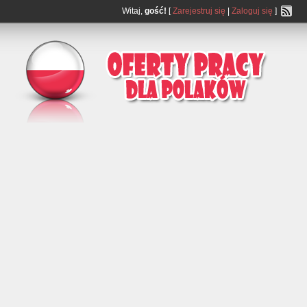
Witaj,
gość!
[
Zarejestruj się
|
Zaloguj się
]