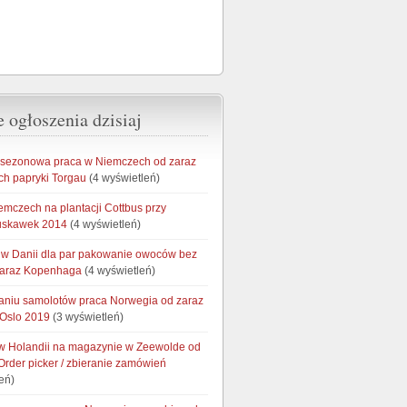
 ogłoszenia dzisiaj
 sezonowa praca w Niemczech od zaraz
ch papryki Torgau
(4 wyświetleń)
emczech na plantacji Cottbus przy
ruskawek 2014
(4 wyświetleń)
w Danii dla par pakowanie owoców bez
zaraz Kopenhaga
(4 wyświetleń)
taniu samolotów praca Norwegia od zaraz
 Oslo 2019
(3 wyświetleń)
 Holandii na magazynie w Zeewolde od
Order picker / zbieranie zamówień
eń)