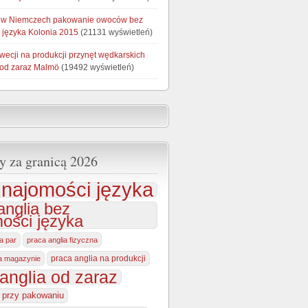
 w Niemczech pakowanie owoców bez
 języka Kolonia 2015
(21131 wyświetleń)
wecji na produkcji przynęt wędkarskich
 od zaraz Malmö
(19492 wyświetleń)
y za granicą 2026
najomości języka
anglia bez
ości języka
la par
praca anglia fizyczna
praca anglia na produkcji
na magazynie
anglia od zaraz
a przy pakowaniu