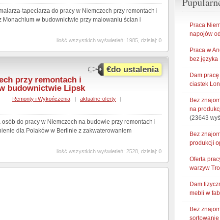
Pupularn
alarza-tapeciarza do pracy w Niemczech przy remontach i
z Monachium w budownictwie przy malowaniu ścian i
Praca Niem
napojów od
ilość wszystkich wyświetleń: 1985, dzisiaj: 0
Praca w An
bez języka
€do ustalenia
Dam pracę 
ech przy remontach i
ciastek Lo
w budownictwie Lipsk
,
Remonty i Wykończenia
|
aktualne-oferty
|
Bez znajom
na produkc
(23643 wyś
 osób do pracy w Niemczech na budowie przy remontach i
ienie dla Polaków w Berlinie z zakwaterowaniem
Bez znajom
produkcji 
ilość wszystkich wyświetleń: 2528, dzisiaj: 0
Oferta pra
warzyw Tr
Dam fizycz
mebli w fa
Bez znajom
sortowani