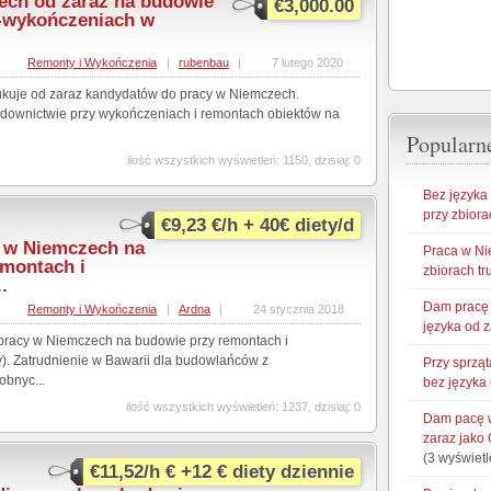
ech od zaraz na budowie
€3,000.00
-wykończeniach w
,
Remonty i Wykończenia
|
rubenbau
|
7 lutego 2020
kuje od zaraz kandydatów do pracy w Niemczech.
downictwie przy wykończeniach i remontach obiektów na
Popularne
ilość wszystkich wyświetleń: 1150, dzisiaj: 0
Bez języka
przy zbiora
€9,23 €/h + 40€ diety/d
a w Niemczech na
Praca w Ni
emontach i
zbiorach t
.
Dam pracę 
,
Remonty i Wykończenia
|
Ardna
|
24 stycznia 2018
języka od 
 pracy w Niemczech na budowie przy remontach i
). Zatrudnienie w Bawarii dla budowlańców z
Przy sprzą
bnyc...
bez języka
ilość wszystkich wyświetleń: 1237, dzisiaj: 0
Dam pacę w
zaraz jako 
(3 wyświetl
€11,52/h € +12 € diety dziennie