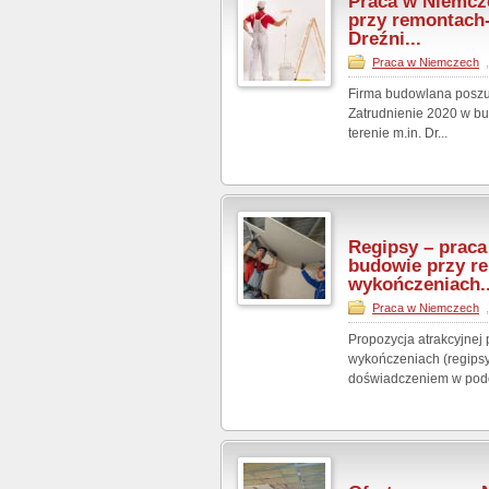
Praca w Niemcz
przy remontach
Dreźni...
Praca w Niemczech
Firma budowlana poszu
Zatrudnienie 2020 w bu
terenie m.in. Dr...
Regipsy – prac
budowie przy r
wykończeniach..
Praca w Niemczech
Propozycja atrakcyjnej
wykończeniach (regipsy
doświadczeniem w podo