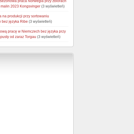
 sezonowa praca Norwegia przy zbiorach
i malin 2023 Kongsvinger
(3 wyświetleń)
a na produkcji przy sortowaniu
 bez języka Ribe
(3 wyświetleń)
wą pracę w Niemczech bez języka przy
apusty od zaraz Torgau
(3 wyświetleń)