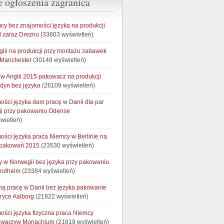
e ogłoszenia zagranica
cy bez znajomości języka na produkcji
 zaraz Drezno
(33803 wyświetleń)
glii na produkcji przy montażu zabawek
 Manchester
(30148 wyświetleń)
w Anglii 2015 pakowacz na produkcji
ndyn bez języka
(26109 wyświetleń)
ości języka dam pracę w Danii dla par
ji przy pakowaniu Odense
wietleń)
ości języka praca Niemcy w Berlinie na
opakowań 2015
(23530 wyświetleń)
cy w Norwegii bez języka przy pakowaniu
ondheim
(23384 wyświetleń)
ną pracę w Danii bez języka pakowanie
bryce Aalborg
(21822 wyświetleń)
ości języka fizyczna praca Niemcy
e warzyw Monachium
(21819 wyświetleń)