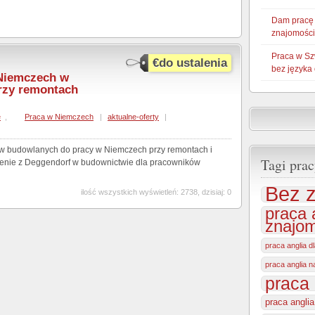
Dam pracę
znajomości
Praca w Sz
€do ustalenia
bez języka
 Niemczech w
rzy remontach
e
,
Praca w Niemczech
|
aktualne-oferty
|
w budowlanych do pracy w Niemczech przy remontach i
Tagi prac
enie z Deggendorf w budownictwie dla pracowników
Bez z
ilość wszystkich wyświetleń: 2738, dzisiaj: 0
praca 
znajom
praca anglia d
praca anglia 
praca 
praca angli