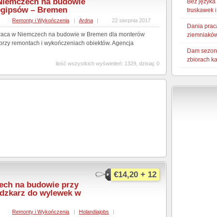
 Niemczech na budowie
Bez języka
egipsów – Bremen
truskawek 
,
Remonty i Wykończenia
|
Ardna
|
22 sierpnia 2017
Dania prac
praca w Niemczech na budowie w Bremen dla monterów
ziemniaków
 przy remontach i wykończeniach obiektów. Agencja
Dam sezono
zbiorach k
ilość wszystkich wyświetleń: 1329, dzisiaj: 0
€14,20 + 12
ech na budowie przy
dzkarz do wylewek w
,
Remonty i Wykończenia
|
Holandiajobs
|