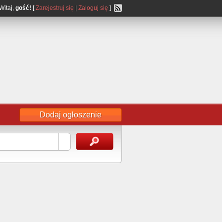
Witaj,
gość!
[
Zarejestruj się
|
Zaloguj się
]
Dodaj ogłoszenie