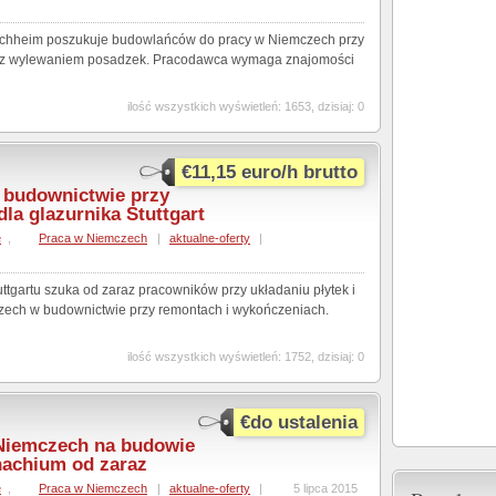
chheim poszukuje budowlańców do pracy w Niemczech przy
 z wylewaniem posadzek. Pracodawca wymaga znajomości
ilość wszystkich wyświetleń: 1653, dzisiaj: 0
€11,15 euro/h brutto
 budownictwie przy
la glazurnika Stuttgart
e
,
Praca w Niemczech
|
aktualne-oferty
|
ttgartu szuka od zaraz pracowników przy układaniu płytek i
zech w budownictwie przy remontach i wykończeniach.
ilość wszystkich wyświetleń: 1752, dzisiaj: 0
€do ustalenia
 Niemczech na budowie
nachium od zaraz
e
,
Praca w Niemczech
|
aktualne-oferty
|
5 lipca 2015