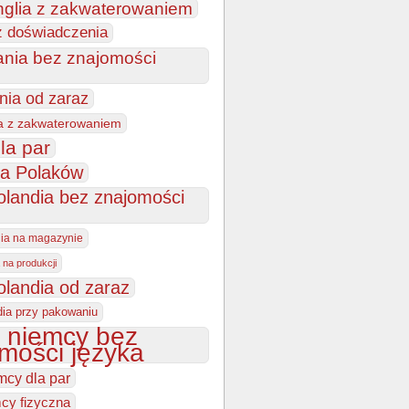
nglia z zakwaterowaniem
z doświadczenia
ania bez znajomości
nia od zaraz
a z zakwaterowaniem
la par
la Polaków
olandia bez znajomości
dia na magazynie
 na produkcji
olandia od zaraz
dia przy pakowaniu
 niemcy bez
mości języka
mcy dla par
cy fizyczna