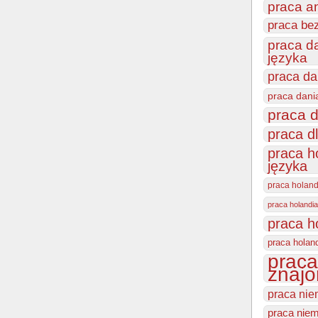
praca a
praca be
praca d
języka
praca da
praca dani
praca d
praca d
praca h
języka
praca holan
praca holandia
praca h
praca holan
praca
znajo
praca nie
praca niem