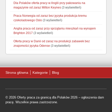
Dla Polaków oferta pracy w Anglii przy pakowaniu na
magazynie od zaraz Milton Keynes
(3 wyświetleń)
Praca Norwegia od zaraz bez języka produkcja kremu
czekoladowego Oslo
(3 wyświetleń)
Anglia praca od zaraz przy sprzątaniu mieszkań na wynajem
Brighton 2017
(3 wyświetleń)
Oferta pracy w Danii od zaraz na produkcji zabawek bez
znajomości języka Odense
(3 wyświetleń)
Strona główna
Kategorie
Blog
© 2026 Oferty praca za granicą dla Polaków 2026 – ogłoszenia dam
pracę. Wszelkie prawa zastrzeżone.