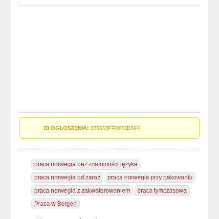
ID OGŁOSZENIA:
225653FF0973D3F4
praca norwegia bez znajomości języka
praca norwegia od zaraz
praca norwegia przy pakowaniu
praca norwegia z zakwaterowaniem
praca tymczasowa
Praca w Bergen