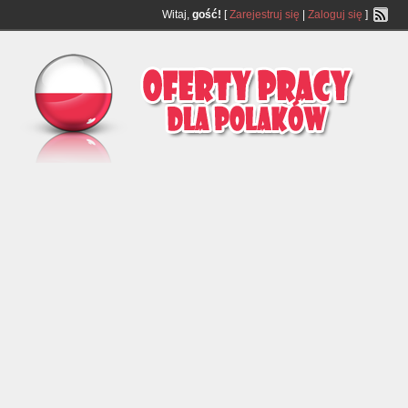
Witaj,
gość!
[
Zarejestruj się
|
Zaloguj się
]