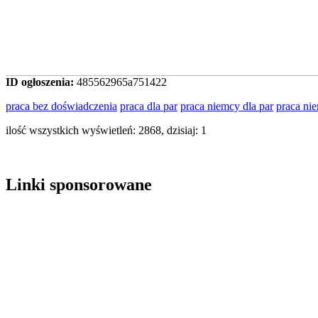
ID ogłoszenia:
485562965a751422
praca bez doświadczenia
praca dla par
praca niemcy dla par
praca ni
ilość wszystkich wyświetleń: 2868, dzisiaj: 1
Linki sponsorowane