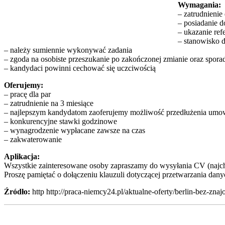
Wymagania:
– zatrudnienie
– posiadanie d
– ukazanie refe
– stanowisko 
– należy sumiennie wykonywać zadania
– zgoda na osobiste przeszukanie po zakończonej zmianie oraz spora
– kandydaci powinni cechować się uczciwością
Oferujemy:
– pracę dla par
– zatrudnienie na 3 miesiące
– najlepszym kandydatom zaoferujemy możliwość przedłużenia um
– konkurencyjne stawki godzinowe
– wynagrodzenie wypłacane zawsze na czas
– zakwaterowanie
Aplikacja:
Wszystkie zainteresowane osoby zapraszamy do wysyłania CV (najch
Proszę pamiętać o dołączeniu klauzuli dotyczącej przetwarzania da
Źródło:
http http://praca-niemcy24.pl/aktualne-oferty/berlin-bez-zna