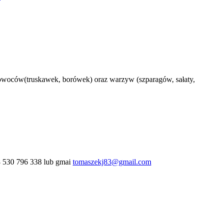
u owoców(truskawek, borówek) oraz warzyw (szparagów, sałaty,
48 530 796 338 lub gmai
tomaszekj83@gmail.com