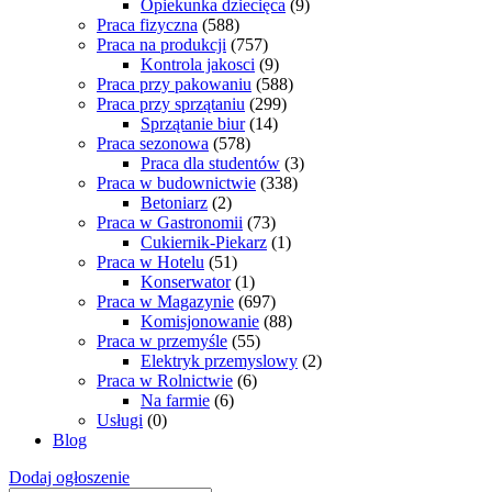
Opiekunka dziecięca
(9)
Praca fizyczna
(588)
Praca na produkcji
(757)
Kontrola jakosci
(9)
Praca przy pakowaniu
(588)
Praca przy sprzątaniu
(299)
Sprzątanie biur
(14)
Praca sezonowa
(578)
Praca dla studentów
(3)
Praca w budownictwie
(338)
Betoniarz
(2)
Praca w Gastronomii
(73)
Cukiernik-Piekarz
(1)
Praca w Hotelu
(51)
Konserwator
(1)
Praca w Magazynie
(697)
Komisjonowanie
(88)
Praca w przemyśle
(55)
Elektryk przemyslowy
(2)
Praca w Rolnictwie
(6)
Na farmie
(6)
Usługi
(0)
Blog
Dodaj ogłoszenie