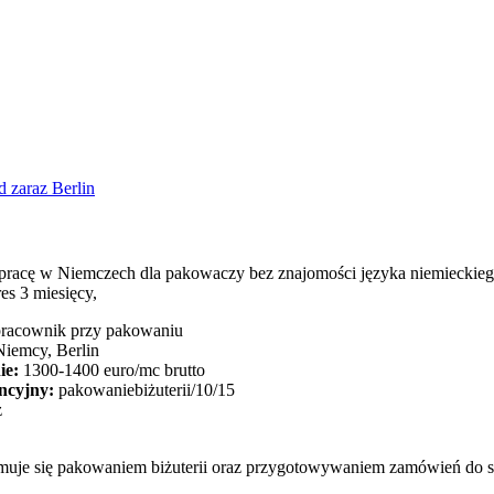
pracę w Niemczech dla pakowaczy bez znajomości języka niemieckiego 
res 3 miesięcy,
racownik przy pakowaniu
iemcy, Berlin
ie:
1300-1400 euro/mc brutto
ncyjny:
pakowaniebiżuterii/10/15
z
muje się pakowaniem biżuterii oraz przygotowywaniem zamówień do 