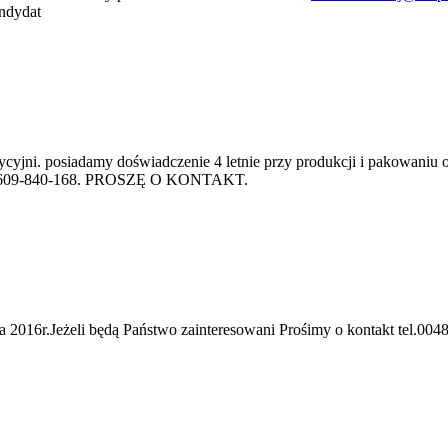
andydat
zycyjni. posiadamy doświadczenie 4 letnie przy produkcji i pakowani
fonu 609-840-168. PROSZĘ O KONTAKT.
ia 2016r.Jeżeli będą Państwo zainteresowani Prośimy o kontakt tel.00