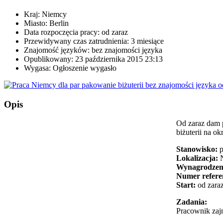
Kraj:
Niemcy
Miasto:
Berlin
Data rozpoczęcia pracy:
od zaraz
Przewidywany czas zatrudnienia:
3 miesiące
Znajomość języków:
bez znajomości języka
Opublikowany:
23 października 2015 23:13
Wygasa:
Ogłoszenie wygasło
Opis
Od zaraz dam 
biżuterii na ok
Stanowisko:
p
Lokalizacja:
N
Wynagrodzen
Numer refere
Start:
od zara
Zadania:
Pracownik zaj