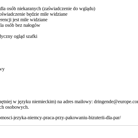
 dla osób niekaranych (zaświadczenie do wglądu)
oświadczenie będzie mile widziane
rencji jest mile widziane
dla osób bez nałogów
dyczny ogląd szafki
owy
ętniej w języku niemieckim) na adres mailowy: dringende@europe.com
nych osobowych.
jomosci-jezyka-niemcy-praca-przy-pakowaniu-bizuterii-dla-par/