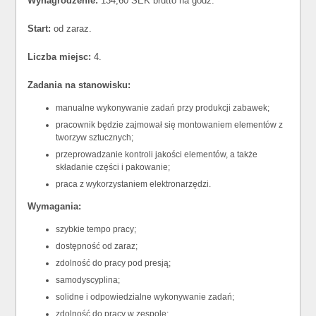
Wynagrodzenie:
134,60 SEK brutto na godz.
Start:
od zaraz.
Liczba miejsc:
4.
Zadania na stanowisku:
manualne wykonywanie zadań przy produkcji zabawek;
pracownik będzie zajmował się montowaniem elementów z
tworzyw sztucznych;
przeprowadzanie kontroli jakości elementów, a także
składanie części i pakowanie;
praca z wykorzystaniem elektronarzędzi.
Wymagania:
szybkie tempo pracy;
dostępność od zaraz;
zdolność do pracy pod presją;
samodyscyplina;
solidne i odpowiedzialne wykonywanie zadań;
zdolność do pracy w zespole;