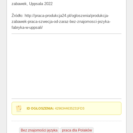
zabawek, Uppsala 2022
Źródło: http://praca-produkcja24.pl/ogloszenia/produkcja-
zabawek-praca-szwecja-od-zaraz-bez-znajomosci-jezyka-
fabryka-w-uppsali/
ID OGŁOSZENIA:
4296344635231FD3
Bez znajomości języka
praca dla Polaków