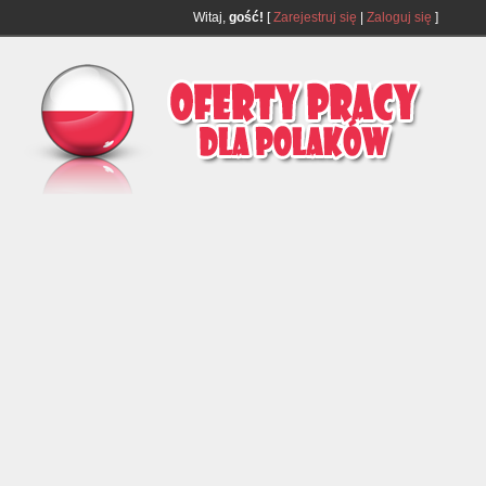
Witaj,
gość!
[
Zarejestruj się
|
Zaloguj się
]