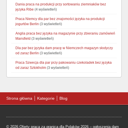
Dania praca na produkcji przy sortowaniu ziemniaków bez
języka Ribe
(4 wyświetleń)
Praca Niemcy dla par bez znajomości języka na produkcji
jogurtów Berlin
(3 wyświetleń)
Anglia praca bez języka na magazynie przy zbieraniu zamówień
Mansfield
(3 wyświetleń)
Dla par bez języka dam pracę w Niemczech magazyn słodyczy
od zaraz Berlin
(3 wyświetleń)
Praca Szwecja dla par przy pakowaniu czekoladek bez języka
od zaraz Sztokholm
(3 wyświetleń)
Strona główna
Kategorie
Blog
© 2026 Oferty praca za granicą dla Polaków 2026 – ogłoszenia dam