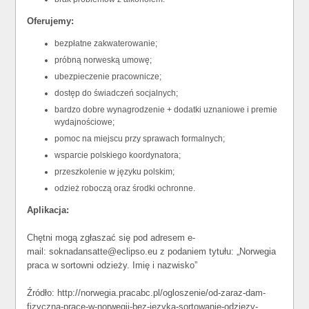
Oferujemy:
bezpłatne zakwaterowanie;
próbną norweską umowę;
ubezpieczenie pracownicze;
dostęp do świadczeń socjalnych;
bardzo dobre wynagrodzenie + dodatki uznaniowe i premie
wydajnościowe;
pomoc na miejscu przy sprawach formalnych;
wsparcie polskiego koordynatora;
przeszkolenie w języku polskim;
odzież roboczą oraz środki ochronne.
Aplikacja:
Chętni mogą zgłaszać się pod adresem e-
mail: soknadansatte@eclipso.eu z podaniem tytułu: „Norwegia
praca w sortowni odzieży. Imię i nazwisko”
Źródło: http://norwegia.pracabc.pl/ogloszenie/od-zaraz-dam-
fizyczna-prace-w-norwegii-bez-jezyka-sortowanie-odziezy-