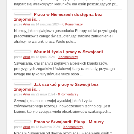
najbardziej atrakcyjnych kierunków dla osób poszukujących pr...
Praca w Niemczech dostępna bez
znajomośc...
przez
Artur
na 14 sierpnia 2024 -
0 Komentarzy
Niemcy, jako największa gospodarka Europy, od lat przyciągają
pracowników z całego świata, oferując stabilne zatrudnienie i
atrakcyjne warunki pracy. Wielu pote...
Warunki życia i pracy w Szwajcarii
przez
Artur
na 18 lipca 2024 -
0 Komentarzy
Szwajcaria, kraj znany z pięknych alpejskich krajobrazów,
precyzyjnych zegarków i światowej klasy czekolady, przyciąga
uwagę nie tylko turystów, ale także osób ...
Jak szukać pracy w Szwecji bez
znajomośc...
przez
Artur
na 22 maja 2024 -
0 Komentarzy
Szwecja, znana ze swojej wysokiej jakości życia,
zrównoważonego rozwoju i nowoczesnych technologii, jest
krajem, który przyciąga wielu obcokrajowców szukających...
Praca w Szwajcarii: Plusy i Minusy
przez
Artur
na 18 kwietnia 2024 -
0 Komentarzy
Praca w Szwajcarii od dawna przyciąga uwagę wielu osób z