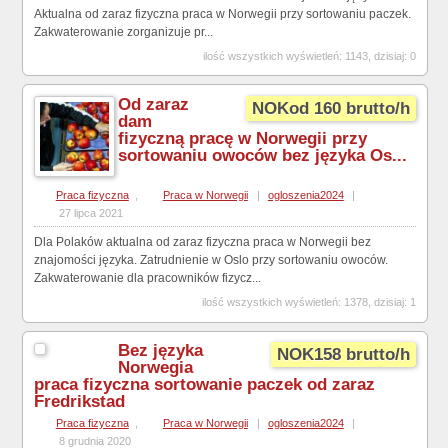
Aktualna od zaraz fizyczna praca w Norwegii przy sortowaniu paczek.
Zakwaterowanie zorganizuje pr...
ilość wszystkich wyświetleń: 1143, dzisiaj: 0
Od zaraz
NOKod 160 brutto/h
dam
fizyczną pracę w Norwegii przy
sortowaniu owoców bez języka Os...
Praca fizyczna
,
Praca w Norwegii
|
ogloszenia2024
|
27 lipca 2021
Dla Polaków aktualna od zaraz fizyczna praca w Norwegii bez
znajomości języka. Zatrudnienie w Oslo przy sortowaniu owoców.
Zakwaterowanie dla pracowników fizycz...
ilość wszystkich wyświetleń: 1378, dzisiaj: 1
Bez języka
NOK158 brutto/h
Norwegia
praca fizyczna sortowanie paczek od zaraz
Fredrikstad
Praca fizyczna
,
Praca w Norwegii
|
ogloszenia2024
|
8 grudnia 2020