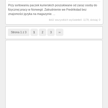
Przy sortowaniu paczek kurierskich poszukiwane od zaraz osoby do
fizycznej pracy w Norwegii. Zatrudnienie we Fredrikstad bez
znajomości języka na magazynie. ...
ilość wszystkich wyświetleń: 1178, dzisiaj: 0
Strona 1 z 3
1
2
3
››