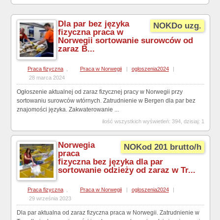
Dla par bez języka
NOKDo uzg.
fizyczna praca w
Norwegii sortowanie surowców od
zaraz B...
Praca fizyczna
,
Praca w Norwegii
|
ogloszenia2024
|
28 marca 2024
Ogłoszenie aktualnej od zaraz fizycznej pracy w Norwegii przy
sortowaniu surowców wtórnych. Zatrudnienie w Bergen dla par bez
znajomości języka. Zakwaterowanie ...
ilość wszystkich wyświetleń: 394, dzisiaj: 1
Norwegia
NOKod 201 brutto/h
praca
fizyczna bez języka dla par
sortowanie odzieży od zaraz w Tr...
Praca fizyczna
,
Praca w Norwegii
|
ogloszenia2024
|
29 września 2023
Dla par aktualna od zaraz fizyczna praca w Norwegii. Zatrudnienie w