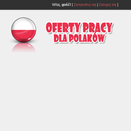
Witaj,
gość!
[
Zarejestruj się
|
Zaloguj się
]