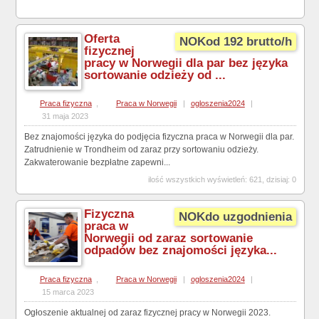
Oferta
NOKod 192 brutto/h
fizycznej
pracy w Norwegii dla par bez języka
sortowanie odzieży od ...
Praca fizyczna
,
Praca w Norwegii
|
ogloszenia2024
|
31 maja 2023
Bez znajomości języka do podjęcia fizyczna praca w Norwegii dla par.
Zatrudnienie w Trondheim od zaraz przy sortowaniu odzieży.
Zakwaterowanie bezpłatne zapewni...
ilość wszystkich wyświetleń: 621, dzisiaj: 0
Fizyczna
NOKdo uzgodnienia
praca w
Norwegii od zaraz sortowanie
odpadów bez znajomości języka...
Praca fizyczna
,
Praca w Norwegii
|
ogloszenia2024
|
15 marca 2023
Ogłoszenie aktualnej od zaraz fizycznej pracy w Norwegii 2023.