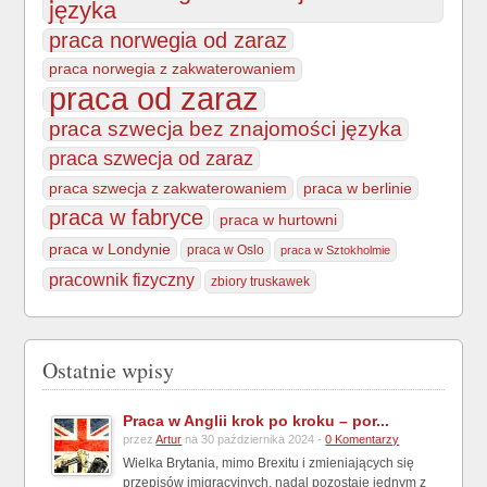
języka
praca norwegia od zaraz
praca norwegia z zakwaterowaniem
praca od zaraz
praca szwecja bez znajomości języka
praca szwecja od zaraz
praca szwecja z zakwaterowaniem
praca w berlinie
praca w fabryce
praca w hurtowni
praca w Londynie
praca w Oslo
praca w Sztokholmie
pracownik fizyczny
zbiory truskawek
Ostatnie wpisy
Praca w Anglii krok po kroku – por...
przez
Artur
na 30 października 2024 -
0 Komentarzy
Wielka Brytania, mimo Brexitu i zmieniających się
przepisów imigracyjnych, nadal pozostaje jednym z