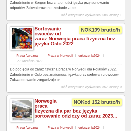
Zatrudnienie w Bergen bez znajomości języka przy sortowaniu
odpadów. Zakwaterowanie zostanie zape...
ilość wszystkich wyświetleń: 688, dzisiaj: 1
Sortowanie
NOK199 brutto/h
owoców od
zaraz Norwegia praca fizyczna bez
języka Oslo 2022
Praca fizyczna
,
Praca w Norwegii
|
ogloszenia2024
|
27 września 2022
Do podjęcia od zaraz fizyczna praca w Norwegii dla Polaków 2022.
Zatrudnienie w Oslo bez znajomości języka przy sortowaniu owoców.
Zakwaterowanie zorganizuje pr...
ilość wszystkich wyświetleń: 852, dzisiaj: 0
Norwegia
NOKod 152 brutto/h
praca
fizyczna dla par bez języka
sortowanie odzieży od zaraz 2023...
Praca fizyczna
,
Praca w Norwegii
|
ogloszenia2024
|