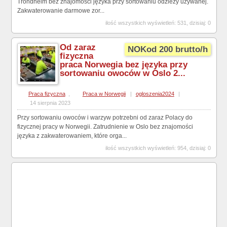
Trondheim bez znajomości języka przy sortowaniu odzieży używanej.
Zakwaterowanie darmowe zor...
ilość wszystkich wyświetleń: 531, dzisiaj: 0
Od zaraz
NOKod 200 brutto/h
fizyczna
praca Norwegia bez języka przy
sortowaniu owoców w Oslo 2...
Praca fizyczna
,
Praca w Norwegii
|
ogloszenia2024
|
14 sierpnia 2023
Przy sortowaniu owoców i warzyw potrzebni od zaraz Polacy do
fizycznej pracy w Norwegii. Zatrudnienie w Oslo bez znajomości
języka z zakwaterowaniem, które orga...
ilość wszystkich wyświetleń: 954, dzisiaj: 0