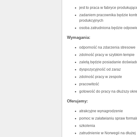
jest to praca w fabryce produkują
zadaniem pracownika będzie kontr
produkcyjnych
osoba zatrudniona będzie odpowi
Wymagania:
odporność na zdarzenia stresowe
zdolność pracy w szybkim tempie
zaletą będzie posiadanie doświad
dyspozycyjność od zaraz
zdolność pracy w zespole
pracowitość
gotowość do pracy na dłuższy okr
Oferujemy:
atrakcyjne wynagrodzenie
pomoc w załatwianiu spraw forma
szkolenia
zatrudnienie w Norwegii na dłużej