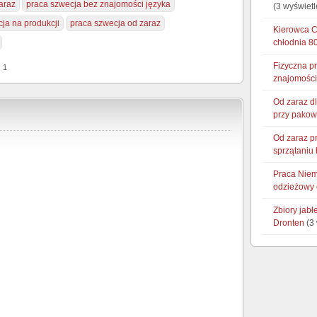
araz
praca szwecja bez znajomości języka
(3 wyświetl
ja na produkcji
praca szwecja od zaraz
Kierowca CE
chłodnia 8
Fizyczna p
: 1
znajomości
Od zaraz d
przy pakow
Od zaraz p
sprzątaniu 
Praca Niem
odzieżowy 
Zbiory jab
Dronten
(3 