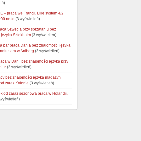
eń)
 – praca we Francji, Lille system 4/2
000 netto
(3 wyświetleń)
raca Szwecja przy sprzątaniu bez
 języka Sztokholm
(3 wyświetleń)
la par praca Dania bez znajomości języka
aniu sera w Aalborg
(3 wyświetleń)
raca w Danii bez znajomości języka przy
biur
(3 wyświetleń)
cy bez znajomości języka magazyn
od zaraz Kolonia
(3 wyświetleń)
łek od zaraz sezonowa praca w Holandii,
wyświetleń)