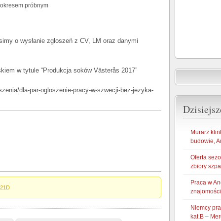
z okresem próbnym
osimy o wysłanie zgłoszeń z CV, LM oraz danymi
iem w tytule “Produkcja soków Västerås 2017”
oszenia/dla-par-ogloszenie-pracy-w-szwecji-bez-jezyka-
Dzisiejsz
Murarz klin
budowie, A
Oferta sez
zbiory szp
Praca w An
021D
znajomości
Niemcy pra
kat.B – Mer