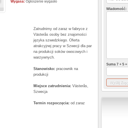
Wygasa:
Ogłoszenie wygasło
Wiadomość:
Zatrudnimy od zaraz w fabryce z
Västerås osoby bez znajomości
języka szwedzkiego. Oferta
atrakcyjnej pracy w Szwecji dla par
na produkcji soków owocowych i
warzywnych.
Suma 7 + 5 =
Stanowisko:
pracownik na
produkcji
Miejsce zatrudnienia:
Västerås,
Szwecja
Termin rozpoczęcia:
od zaraz