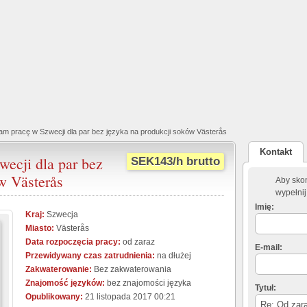
m pracę w Szwecji dla par bez języka na produkcji soków Västerås
Kontakt
ecji dla par bez
SEK143/h brutto
w Västerås
Aby skon
wypełnij
Imię:
Kraj:
Szwecja
Miasto:
Västerås
Data rozpoczęcia pracy:
od zaraz
E-mail:
Przewidywany czas zatrudnienia:
na dłużej
Zakwaterowanie:
Bez zakwaterowania
Znajomość języków:
bez znajomości języka
Tytuł:
Opublikowany:
21 listopada 2017 00:21