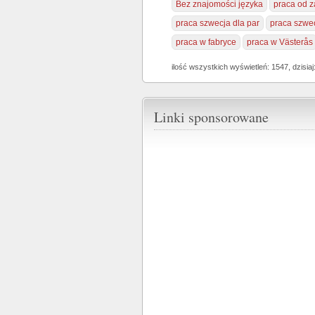
Bez znajomości języka
praca od z
praca szwecja dla par
praca szwec
praca w fabryce
praca w Västerås
ilość wszystkich wyświetleń: 1547, dzisiaj
Linki sponsorowane