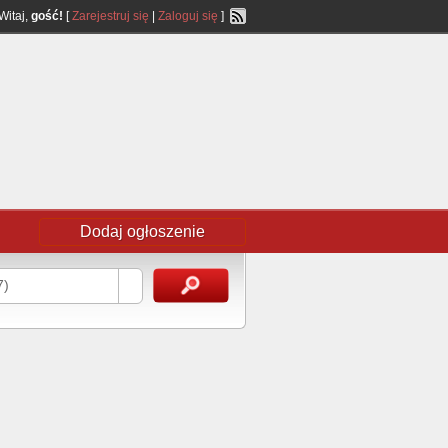
Witaj,
gość!
[
Zarejestruj się
|
Zaloguj się
]
Dodaj ogłoszenie
7)