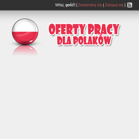
Witaj,
gość!
[
Zarejestruj się
|
Zaloguj się
]