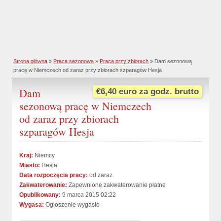
Strona główna
»
Praca sezonowa
»
Praca przy zbiorach
» Dam sezonową
pracę w Niemczech od zaraz przy zbiorach szparagów Hesja
Dam
€6,40 euro za godz. brutto
sezonową pracę w Niemczech
od zaraz przy zbiorach
szparagów Hesja
Kraj:
Niemcy
Miasto:
Hesja
Data rozpoczęcia pracy:
od zaraz
Zakwaterowanie:
Zapewnione zakwaterowanie płatne
Opublikowany:
9 marca 2015 02:22
Wygasa:
Ogłoszenie wygasło