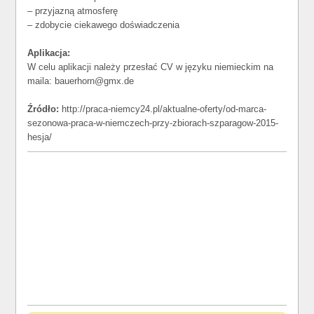
– przyjazną atmosferę
– zdobycie ciekawego doświadczenia
Aplikacja:
W celu aplikacji należy przesłać CV w języku niemieckim na
maila: bauerhorn@gmx.de
Źródło:
http://praca-niemcy24.pl/aktualne-oferty/od-marca-
sezonowa-praca-w-niemczech-przy-zbiorach-szparagow-2015-
hesja/