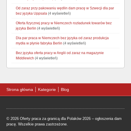
Od zaraz przy pakowaniu wędlin dam pracę w Szwecji dla par
bez języka Uppsala
(4 wyświetleń)
Oferta fizycznej pracy w Niemczech rozładunek towarów bez
języka Berlin
(4 wyświetleń)
Dla par praca w Niemczech bez języka od zaraz produkcja
mydła w płynie fabryka Berlin
(4 wyświetleń)
Bez języka oferta pracy w Anglii od zaraz na magazynie
Middlewich
(4 wyświetleń)
Strona główna
Kategorie
Blog
© 2026 Oferty praca za granicą dla Polaków 2026 – ogłoszenia dam
pracę. Wszelkie prawa zastrzeżone.