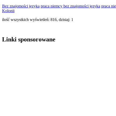
Bez znajomości języka
praca niemcy bez znajomości języka
praca ni
Kolonii
ilość wszystkich wyświetleń: 816, dzisiaj: 1
Linki sponsorowane