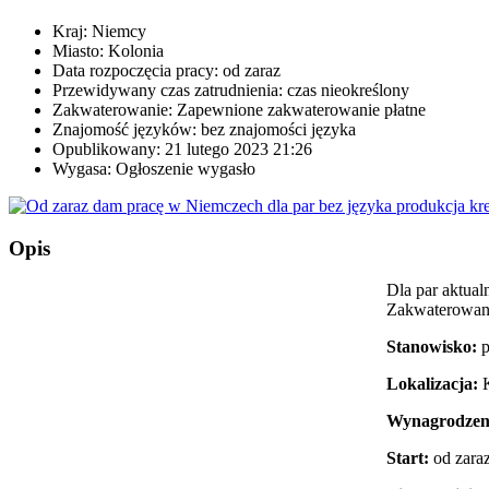
Kraj:
Niemcy
Miasto:
Kolonia
Data rozpoczęcia pracy:
od zaraz
Przewidywany czas zatrudnienia:
czas nieokreślony
Zakwaterowanie:
Zapewnione zakwaterowanie płatne
Znajomość języków:
bez znajomości języka
Opublikowany:
21 lutego 2023 21:26
Wygasa:
Ogłoszenie wygasło
Opis
Dla par aktual
Zakwaterowani
Stanowisko:
p
Lokalizacja:
K
Wynagrodzen
Start:
od zaraz