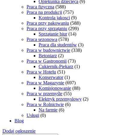
Opiekunka dziecięca
(9)
Praca fizyczna
(588)
Praca na produkcji
(757)
Kontrola jakosci
(9)
Praca przy pakowaniu
(588)
Praca przy sprzątaniu
(299)
Sprzątanie biur
(14)
Praca sezonowa
(578)
Praca dla studentów
(3)
Praca w budownictwie
(338)
Betoniarz
(2)
Praca w Gastronomii
(73)
Cukiernik-Piekarz
(1)
Praca w Hotelu
(51)
Konserwator
(1)
Praca w Magazynie
(697)
Komisjonowanie
(88)
Praca w przemyśle
(55)
Elektryk przemyslowy
(2)
Praca w Rolnictwie
(6)
Na farmie
(6)
Usługi
(0)
Blog
Dodaj ogłoszenie