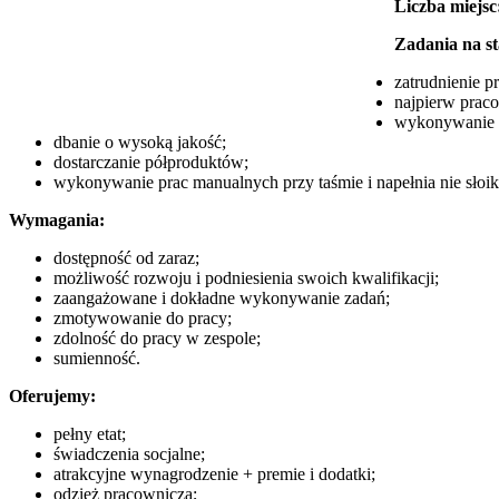
Liczba miejsc
Zadania na s
zatrudnienie 
najpierw praco
wykonywanie z
dbanie o wysoką jakość;
dostarczanie półproduktów;
wykonywanie prac manualnych przy taśmie i napełnia nie słoi
Wymagania:
dostępność od zaraz;
możliwość rozwoju i podniesienia swoich kwalifikacji;
zaangażowane i dokładne wykonywanie zadań;
zmotywowanie do pracy;
zdolność do pracy w zespole;
sumienność.
Oferujemy:
pełny etat;
świadczenia socjalne;
atrakcyjne wynagrodzenie + premie i dodatki;
odzież pracowniczą;