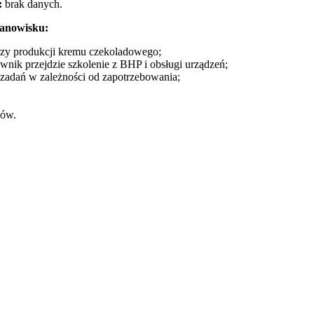
:
brak danych.
tanowisku:
przy produkcji kremu czekoladowego;
wnik przejdzie szkolenie z BHP i obsługi urządzeń;
adań w zależności od zapotrzebowania;
ków.