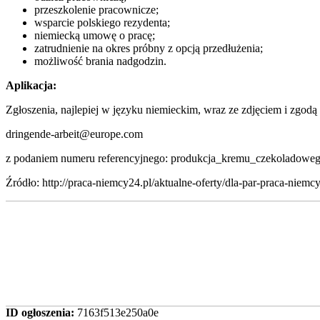
przeszkolenie pracownicze;
wsparcie polskiego rezydenta;
niemiecką umowę o pracę;
zatrudnienie na okres próbny z opcją przedłużenia;
możliwość brania nadgodzin.
Aplikacja:
Zgłoszenia, najlepiej w języku niemieckim, wraz ze zdjęciem i zgod
dringende-arbeit@europe.com
z podaniem numeru referencyjnego: produkcja_kremu_czekoladoweg
Źródło: http://praca-niemcy24.pl/aktualne-oferty/dla-par-praca-nie
ID ogłoszenia:
7163f513e250a0e