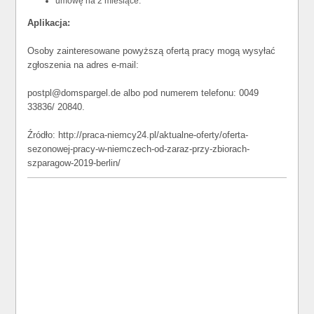
umowę na 2 miesiące.
Aplikacja:
Osoby zainteresowane powyższą ofertą pracy mogą wysyłać
zgłoszenia na adres e-mail:
postpl@domspargel.de albo pod numerem telefonu: 0049
33836/ 20840.
Źródło: http://praca-niemcy24.pl/aktualne-oferty/oferta-
sezonowej-pracy-w-niemczech-od-zaraz-przy-zbiorach-
szparagow-2019-berlin/