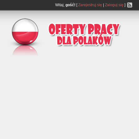
Witaj,
gość!
[
Zarejestruj się
|
Zaloguj się
]