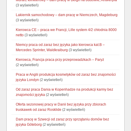
Murarz klinkierowy – dam pracę w Belgii na budowie, Antwerpia
(3 wyświetleń)
Lakiernik samochodowy – dam pracę w Niemczech, Magdeburg
(3 wyświetleń)
Kierowca CE – praca we Francji, Lille system 4/2 chłodnia 8000
netto
(3 wyświetleń)
Niemcy praca od zaraz bez języka jako kierowca kat.B –
Mercedes Sprinter, Waldkraiburg
(3 wyświetleń)
Kierowca, Francja praca przy przeprowadzkach – Paryż
(2 wyświetleń)
Praca w Anglii produkcja kosmetyków od zaraz bez znajomości
języka Londyn
(2 wyświetleń)
Od zaraz praca Dania w Kopenhadze na produkcji karmy bez
znajomości języka
(2 wyświetleń)
Oferta sezonowej pracy w Danii bez języka przy zbiorach
truskawek od zaraz Rosklide
(2 wyświetleń)
Dam pracę w Szwecji od zaraz przy sprzątaniu domów bez
języka Göteborg
(2 wyświetleń)