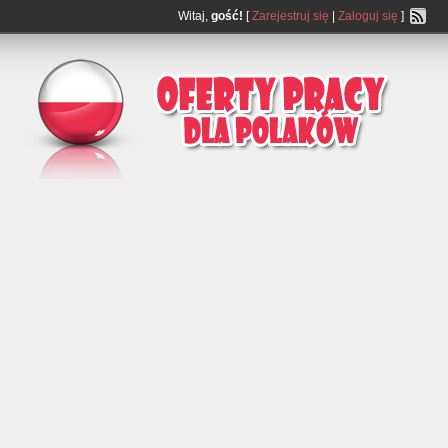
Witaj,
gość!
[
Zarejestruj się
|
Zaloguj się
]