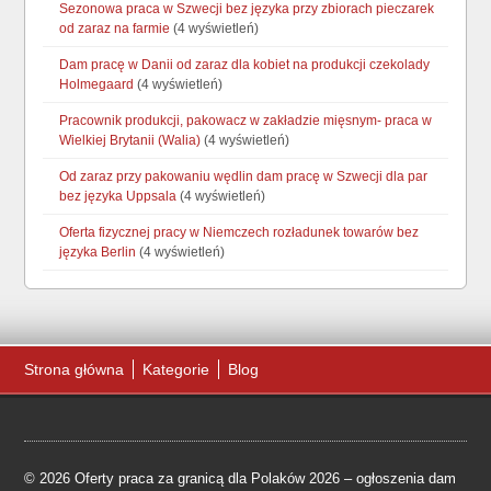
Sezonowa praca w Szwecji bez języka przy zbiorach pieczarek
od zaraz na farmie
(4 wyświetleń)
Dam pracę w Danii od zaraz dla kobiet na produkcji czekolady
Holmegaard
(4 wyświetleń)
Pracownik produkcji, pakowacz w zakładzie mięsnym- praca w
Wielkiej Brytanii (Walia)
(4 wyświetleń)
Od zaraz przy pakowaniu wędlin dam pracę w Szwecji dla par
bez języka Uppsala
(4 wyświetleń)
Oferta fizycznej pracy w Niemczech rozładunek towarów bez
języka Berlin
(4 wyświetleń)
Strona główna
Kategorie
Blog
© 2026 Oferty praca za granicą dla Polaków 2026 – ogłoszenia dam