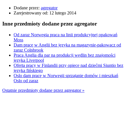
Dodane przez:
agregator
Zarejestrowany od:
12 lutego 2014
Inne przedmioty dodane przez agregator
Od zaraz Norwegia praca na linii produkcyjnej opakowań
Moss
Dam pracę w Anglii bez języka na magazynie-pakowacz od
zaraz Colnbrook
Praca Anglia dla par na produkcji wędlin bez znajomości
języka Liverpool
Oferta pracy w Finlandii przy opiece nad dziećmi Siuntio bez
języka fińskiego
Oslo dam pracę w Norwegii sprzątanie domów i mieszkań
Oslo od zaraz
Ostatnie przedmioty dodane przez agregator »