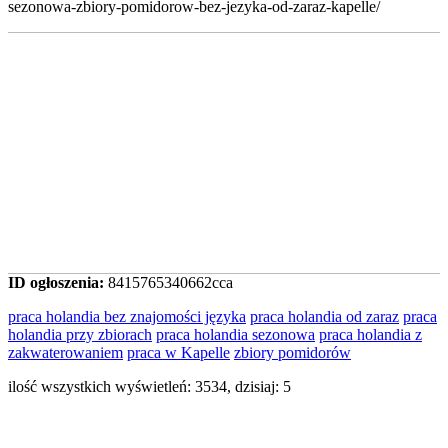
sezonowa-zbiory-pomidorow-bez-jezyka-od-zaraz-kapelle/
ID ogłoszenia:
8415765340662cca
praca holandia bez znajomości języka
praca holandia od zaraz
praca
holandia przy zbiorach
praca holandia sezonowa
praca holandia z
zakwaterowaniem
praca w Kapelle
zbiory pomidorów
ilość wszystkich wyświetleń: 3534, dzisiaj: 5