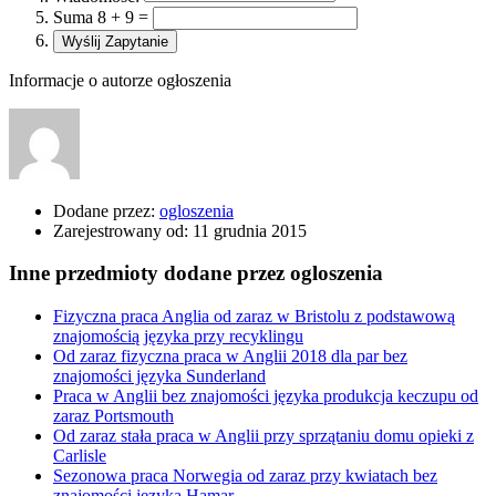
Suma 8 + 9 =
Informacje o autorze ogłoszenia
Dodane przez:
ogloszenia
Zarejestrowany od:
11 grudnia 2015
Inne przedmioty dodane przez ogloszenia
Fizyczna praca Anglia od zaraz w Bristolu z podstawową
znajomością języka przy recyklingu
Od zaraz fizyczna praca w Anglii 2018 dla par bez
znajomości języka Sunderland
Praca w Anglii bez znajomości języka produkcja keczupu od
zaraz Portsmouth
Od zaraz stała praca w Anglii przy sprzątaniu domu opieki z
Carlisle
Sezonowa praca Norwegia od zaraz przy kwiatach bez
znajomości języka Hamar