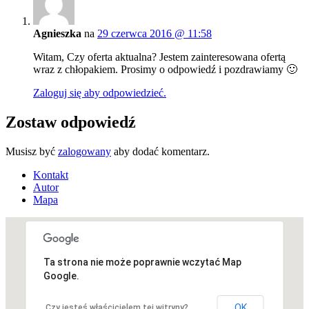
Agnieszka
na
29 czerwca 2016 @ 11:58
Witam, Czy oferta aktualna? Jestem zainteresowana ofertą
wraz z chłopakiem. Prosimy o odpowiedź i pozdrawiamy 🙂
Zaloguj się aby odpowiedzieć.
Zostaw odpowiedź
Musisz być
zalogowany
aby dodać komentarz.
Kontakt
Autor
Mapa
Ta strona nie może poprawnie wczytać Map
Niestety, adres nie został znaleziony.
Google.
OK
Czy jesteś właścicielem tej witryny?