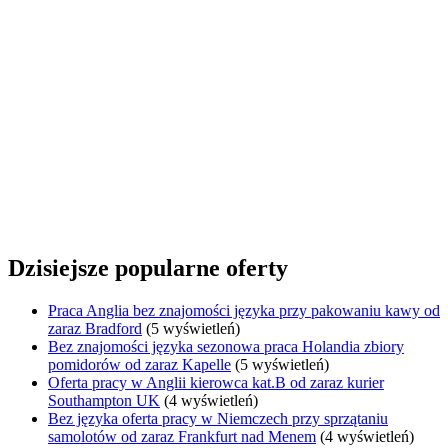
Dzisiejsze popularne oferty
Praca Anglia bez znajomości języka przy pakowaniu kawy od
zaraz Bradford
(5 wyświetleń)
Bez znajomości języka sezonowa praca Holandia zbiory
pomidorów od zaraz Kapelle
(5 wyświetleń)
Oferta pracy w Anglii kierowca kat.B od zaraz kurier
Southampton UK
(4 wyświetleń)
Bez języka oferta pracy w Niemczech przy sprzątaniu
samolotów od zaraz Frankfurt nad Menem
(4 wyświetleń)