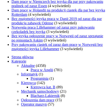
Dam pracę w Niemczech bez języka dla par przy pakowaniu
pralinek od zaraz Essen
(4 wyświetleń)
Dam pracę w Holandii na produkcji ciastek dla par bez języka
Rotterdam
(4 wyświetleń)
Bez znajomości języka praca w Danii 2019 od zaraz dla par
produkcja zabawek Odense
(3 wyświetleń)
Norwegia praca Lillehammer od zaraz przy pakowaniu
czekoladek bez języka
(3 wyświetleń)
Bez języka ogłoszenie pracy w Norwegii od zaraz sprzątanie
po remontach Askim
(3 wyświetleń)
Przy pakowaniu ciastek od zaraz dam pracę w Norwegii bez
znajomości języka Lillehammer
(3 wyświetleń)
Strona główna
Kategorie
Aktualne
(4358)
Praca w Anglii
(781)
Informatyk
(1)
Programista
(1)
Kierowca
(142)
Kierowca kat. B
(89)
Mechanik samochodowy
(21)
Blacharz-Lakiernik
(8)
Ogłoszenia dam pracę
(15)
Operator maszyn
(57)