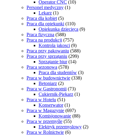
Operator CNC
(10)
Personel medyczny
(1)
Lekarz
(1)
Praca dla kobiet
(5)
Praca dla opiekunki
(110)
Opiekunka dziecięca
(9)
Praca fizyczna
(588)
Praca na produkcji
(757)
Kontrola jakosci
(9)
Praca przy pakowaniu
(588)
Praca przy sprzątaniu
(299)
Sprzątanie biur
(14)
Praca sezonowa
(578)
Praca dla studentów
(3)
Praca w budownictwie
(338)
Betoniarz
(2)
Praca w Gastronomii
(73)
Cukiernik-Piekarz
(1)
Praca w Hotelu
(51)
Konserwator
(1)
Praca w Magazynie
(697)
Komisjonowanie
(88)
Praca w przemyśle
(55)
Elektryk przemyslowy
(2)
Praca w Rolnictwie
(6)