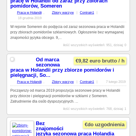
pracę w Holandii od zaraz przy zbiorach
pomidorów, Someren
Praca w Holandii
,
Zbiory warzyw
|
Contrain1
|
18 grudnia 2019
W rejonie Someren do podjęcia od zaraz sezonowa praca w Holandii
przy zbiorach pomidorów szklarniowych. Ogłoszenie bez wymaganej
znajomości języka obcego. 9,...
ilość wszystkich wyświetleń: 951, dzisiaj: 0
Od marca
€9,82 euro brutto / h
sezonowa
praca w Holandii przy zbiorze pomidorów i
pielęgnacji, So...
Praca w Holandii
,
Zbiory warzyw
|
Contrain1
|
7 lutego 2019
Począwszy od marca 2019 propozycja sezonowe pracy w Holandii
przy zbiorze i pielęgnacji pomidorów w szklarni z Someren.
Zatrudnienie dla osób dyspozycyjnych. ...
ilość wszystkich wyświetleń: 768, dzisiaj: 1
Bez
€do uzgodnienia
znajomości
języka sezonowa praca Holandia