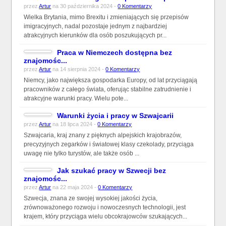
przez
Artur
na 30 października 2024 -
0 Komentarzy
Wielka Brytania, mimo Brexitu i zmieniających się przepisów
imigracyjnych, nadal pozostaje jednym z najbardziej
atrakcyjnych kierunków dla osób poszukujących pr...
Praca w Niemczech dostępna bez
znajomośc...
przez
Artur
na 14 sierpnia 2024 -
0 Komentarzy
Niemcy, jako największa gospodarka Europy, od lat przyciągają
pracowników z całego świata, oferując stabilne zatrudnienie i
atrakcyjne warunki pracy. Wielu pote...
Warunki życia i pracy w Szwajcarii
przez
Artur
na 18 lipca 2024 -
0 Komentarzy
Szwajcaria, kraj znany z pięknych alpejskich krajobrazów,
precyzyjnych zegarków i światowej klasy czekolady, przyciąga
uwagę nie tylko turystów, ale także osób ...
Jak szukać pracy w Szwecji bez
znajomośc...
przez
Artur
na 22 maja 2024 -
0 Komentarzy
Szwecja, znana ze swojej wysokiej jakości życia,
zrównoważonego rozwoju i nowoczesnych technologii, jest
krajem, który przyciąga wielu obcokrajowców szukających...