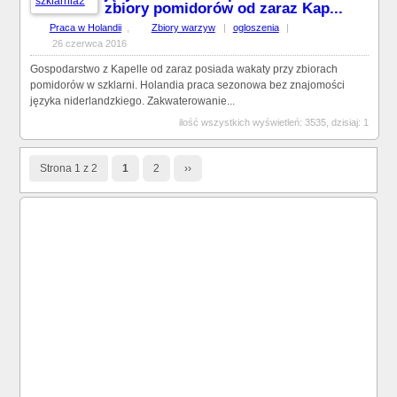
zbiory pomidorów od zaraz Kap...
Praca w Holandii
,
Zbiory warzyw
|
ogloszenia
|
26 czerwca 2016
Gospodarstwo z Kapelle od zaraz posiada wakaty przy zbiorach
pomidorów w szklarni. Holandia praca sezonowa bez znajomości
języka niderlandzkiego. Zakwaterowanie...
ilość wszystkich wyświetleń: 3535, dzisiaj: 1
Strona 1 z 2
1
2
››