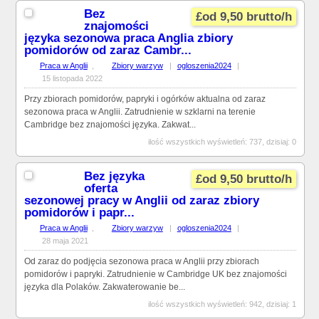
Bez
£od 9,50 brutto/h
znajomości
języka sezonowa praca Anglia zbiory
pomidorów od zaraz Cambr...
Praca w Anglii
,
Zbiory warzyw
|
ogloszenia2024
|
15 listopada 2022
Przy zbiorach pomidorów, papryki i ogórków aktualna od zaraz
sezonowa praca w Anglii. Zatrudnienie w szklarni na terenie
Cambridge bez znajomości języka. Zakwat...
ilość wszystkich wyświetleń: 737, dzisiaj: 0
Bez języka
£od 9,50 brutto/h
oferta
sezonowej pracy w Anglii od zaraz zbiory
pomidorów i papr...
Praca w Anglii
,
Zbiory warzyw
|
ogloszenia2024
|
28 maja 2021
Od zaraz do podjęcia sezonowa praca w Anglii przy zbiorach
pomidorów i papryki. Zatrudnienie w Cambridge UK bez znajomości
języka dla Polaków. Zakwaterowanie be...
ilość wszystkich wyświetleń: 942, dzisiaj: 1