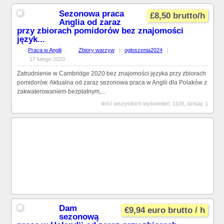
Sezonowa praca
£8,50 brutto/h
Anglia od zaraz
przy zbiorach pomidorów bez znajomości
język...
Praca w Anglii
,
Zbiory warzyw
|
ogloszenia2024
|
17 lutego 2020
Zatrudnienie w Cambridge 2020 bez znajomości języka przy zbiorach
pomidorów. Aktualna od zaraz sezonowa praca w Anglii dla Polaków z
zakwaterowaniem bezpłatnym,...
ilość wszystkich wyświetleń: 1109, dzisiaj: 1
Dam
€9,94 euro brutto / h
sezonową