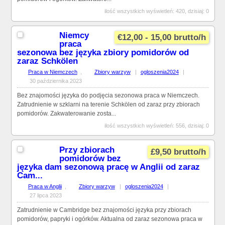
ilość wszystkich wyświetleń: 420, dzisiaj: 0
Niemcy
€12,00 - 15,00 brutto/h
praca
sezonowa bez języka zbiory pomidorów od
zaraz Schkölen
Praca w Niemczech
,
Zbiory warzyw
|
ogloszenia2024
|
30 października 2023
Bez znajomości języka do podjęcia sezonowa praca w Niemczech.
Zatrudnienie w szklarni na terenie Schkölen od zaraz przy zbiorach
pomidorów. Zakwaterowanie zosta...
ilość wszystkich wyświetleń: 556, dzisiaj: 0
Przy zbiorach
£9,50 brutto/h
pomidorów bez
języka dam sezonową pracę w Anglii od zaraz
Cam...
Praca w Anglii
,
Zbiory warzyw
|
ogloszenia2024
|
27 lipca 2023
Zatrudnienie w Cambridge bez znajomości języka przy zbiorach
pomidorów, papryki i ogórków. Aktualna od zaraz sezonowa praca w