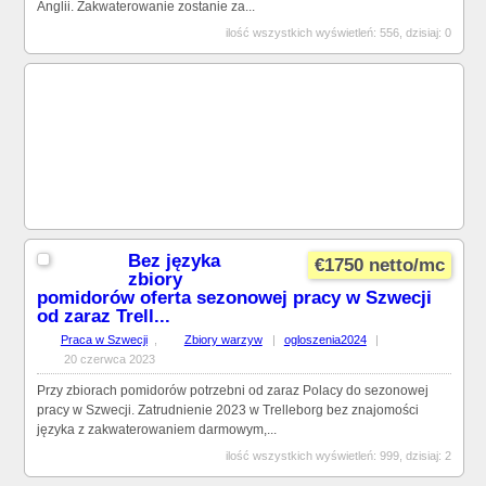
Anglii. Zakwaterowanie zostanie za...
ilość wszystkich wyświetleń: 556, dzisiaj: 0
Bez języka
€1750 netto/mc
zbiory
pomidorów oferta sezonowej pracy w Szwecji
od zaraz Trell...
Praca w Szwecji
,
Zbiory warzyw
|
ogloszenia2024
|
20 czerwca 2023
Przy zbiorach pomidorów potrzebni od zaraz Polacy do sezonowej
pracy w Szwecji. Zatrudnienie 2023 w Trelleborg bez znajomości
języka z zakwaterowaniem darmowym,...
ilość wszystkich wyświetleń: 999, dzisiaj: 2