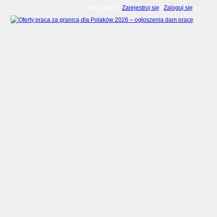
Witaj,
gość!
[
Zarejestruj się
|
Zaloguj się
]