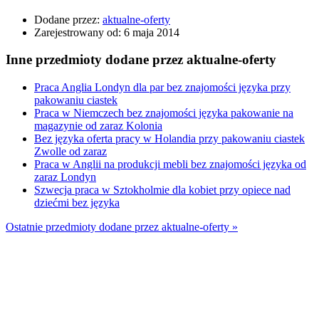
Dodane przez:
aktualne-oferty
Zarejestrowany od:
6 maja 2014
Inne przedmioty dodane przez aktualne-oferty
Praca Anglia Londyn dla par bez znajomości języka przy
pakowaniu ciastek
Praca w Niemczech bez znajomości języka pakowanie na
magazynie od zaraz Kolonia
Bez języka oferta pracy w Holandia przy pakowaniu ciastek
Zwolle od zaraz
Praca w Anglii na produkcji mebli bez znajomości języka od
zaraz Londyn
Szwecja praca w Sztokholmie dla kobiet przy opiece nad
dziećmi bez języka
Ostatnie przedmioty dodane przez aktualne-oferty »