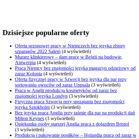
Dzisiejsze popularne oferty
Oferta sezonowej pracy w Niemczech bez języka zbiory
szparagów 2022 Salem
(4 wyświetleń)
Murarz klinkierowy – dam pracę w Belgii na budowie,
Antwerpia
(4 wyświetleń)
Praca Niemcy bez znajomości języka magazyn odzieżowy od
zaraz Kolonia
(4 wyświetleń)
Oferta fizycznej pracy w Szwecji bez języka dla par przy
sortowaniu owoców od zaraz Uppsala
(3 wyświetleń)
Praca w Anglii produkcja kosmetyków od zaraz bez
znajomości języka Londyn
(3 wyświetleń)
Fizyczna praca Szwecja przy sprzątaniu bez znajomości
języka Sztokholm
(3 wyświetleń)
Bez języka praca Anglia przy taśmie dla par na produkcji dań
Milton Keynes
(3 wyświetleń)
Opiekunka osoby starszej Anglia praca z dojazdem Bristol
(3 wyświetleń)
Produkcja i pakowanie posiłków – Holandia praca od zaraz w