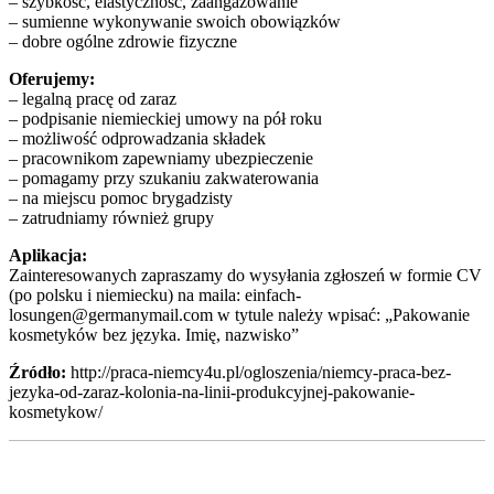
– szybkość, elastyczność, zaangażowanie
– sumienne wykonywanie swoich obowiązków
– dobre ogólne zdrowie fizyczne
Oferujemy:
– legalną pracę od zaraz
– podpisanie niemieckiej umowy na pół roku
– możliwość odprowadzania składek
– pracownikom zapewniamy ubezpieczenie
– pomagamy przy szukaniu zakwaterowania
– na miejscu pomoc brygadzisty
– zatrudniamy również grupy
Aplikacja:
Zainteresowanych zapraszamy do wysyłania zgłoszeń w formie CV
(po polsku i niemiecku) na maila: einfach-
losungen@germanymail.com w tytule należy wpisać: „Pakowanie
kosmetyków bez języka. Imię, nazwisko”
Źródło:
http://praca-niemcy4u.pl/ogloszenia/niemcy-praca-bez-
jezyka-od-zaraz-kolonia-na-linii-produkcyjnej-pakowanie-
kosmetykow/