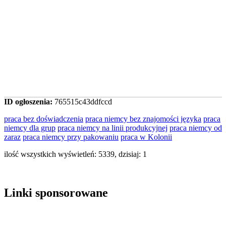
ID ogłoszenia:
765515c43ddfccd
praca bez doświadczenia
praca niemcy bez znajomości języka
praca
niemcy dla grup
praca niemcy na linii produkcyjnej
praca niemcy od
zaraz
praca niemcy przy pakowaniu
praca w Kolonii
ilość wszystkich wyświetleń: 5339, dzisiaj: 1
Linki sponsorowane