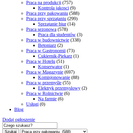
Praca na produkcji
(757)
Kontrola jakosci
(9)
Praca przy pakowaniu
(588)
Praca przy sprzątaniu
(299)
Sprzątanie biur
(14)
Praca sezonowa
(578)
Praca dla studentów
(3)
Praca w budownictwie
(338)
Betoniarz
(2)
Praca w Gastronomii
(73)
Cukiernik-Piekarz
(1)
Praca w Hotelu
(51)
Konserwator
(1)
Praca w Magazynie
(697)
Komisjonowanie
(88)
Praca w przemyśle
(55)
Elektryk przemyslowy
(2)
Praca w Rolnictwie
(6)
Na farmie
(6)
Usługi
(0)
Blog
Dodaj ogłoszenie
Szukaj