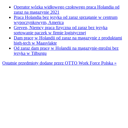
Operator wózka widłowego czołowego praca Holandia od
zaraz na magazynie 2021
Praca Holandia bez języka od zaraz sprzątanie w centrum
wypoczynkowym, America
Greven, Niemcy praca fizyczna od zaraz bez języka
sortowanie paczek w firmie logistycznej
Dam pracę w Holandii od zaraz na magazynie z produktami
high-tech w Maasvlakte
Od zaraz dam pracę w Holandii na magazynie-mroźni bez
języka w Tilburgu
Ostatnie przedmioty dodane przez OTTO Work Force Polska »