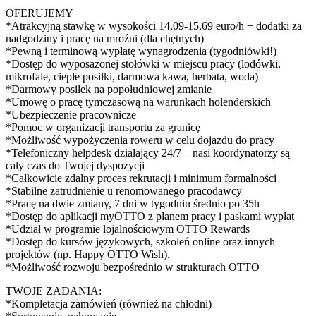
OFERUJEMY
*Atrakcyjną stawkę w wysokości 14,09-15,69 euro/h + dodatki za
nadgodziny i pracę na mroźni (dla chętnych)
*Pewną i terminową wypłatę wynagrodzenia (tygodniówki!)
*Dostęp do wyposażonej stołówki w miejscu pracy (lodówki,
mikrofale, ciepłe posiłki, darmowa kawa, herbata, woda)
*Darmowy posiłek na popołudniowej zmianie
*Umowę o pracę tymczasową na warunkach holenderskich
*Ubezpieczenie pracownicze
*Pomoc w organizacji transportu za granicę
*Możliwość wypożyczenia roweru w celu dojazdu do pracy
*Telefoniczny helpdesk działający 24/7 – nasi koordynatorzy są
cały czas do Twojej dyspozycji
*Całkowicie zdalny proces rekrutacji i minimum formalności
*Stabilne zatrudnienie u renomowanego pracodawcy
*Pracę na dwie zmiany, 7 dni w tygodniu średnio po 35h
*Dostęp do aplikacji myOTTO z planem pracy i paskami wypłat
*Udział w programie lojalnościowym OTTO Rewards
*Dostęp do kursów językowych, szkoleń online oraz innych
projektów (np. Happy OTTO Wish).
*Możliwość rozwoju bezpośrednio w strukturach OTTO
TWOJE ZADANIA:
*Kompletacja zamówień (również na chłodni)