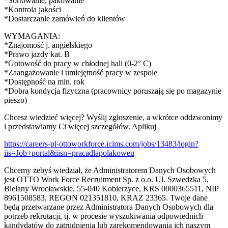
*Sortowanie, pakowanie
*Kontrola jakości
*Dostarczanie zamówień do klientów
WYMAGANIA:
*Znajomość j. angielskiego
*Prawo jazdy kat. B
*Gotowość do pracy w chłodnej hali (0-2° C)
*Zaangażowanie i umiejętność pracy w zespole
*Dostępność na min. rok
*Dobra kondycja fizyczna (pracownicy poruszają się po magazynie
pieszo)
Chcesz wiedzieć więcej? Wyślij zgłoszenie, a wkrótce oddzwonimy
i przedstawiamy Ci więcej szczegółów. Aplikuj
https://careers-pl-ottoworkforce.icims.com/jobs/13483/login?
iis=Job+portal&iisn=pracadlapolakoweu
Chcemy żebyś wiedział, że Administratorem Danych Osobowych
jest OTTO Work Force Recruitment Sp. z o.o. Ul. Szwedzka 5,
Bielany Wrocławskie, 55-040 Kobierzyce, KRS 0000365511, NIP
8961508583, REGON 021351810, KRAZ 23365. Twoje dane
będą przetwarzane przez Administratora Danych Osobowych dla
potrzeb rekrutacji, tj. w procesie wyszukiwania odpowiednich
kandydatów do zatrudnienia lub zarekomendowania ich naszym