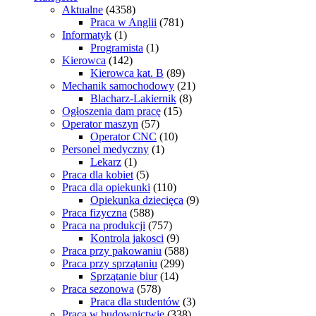
Aktualne
(4358)
Praca w Anglii
(781)
Informatyk
(1)
Programista
(1)
Kierowca
(142)
Kierowca kat. B
(89)
Mechanik samochodowy
(21)
Blacharz-Lakiernik
(8)
Ogłoszenia dam pracę
(15)
Operator maszyn
(57)
Operator CNC
(10)
Personel medyczny
(1)
Lekarz
(1)
Praca dla kobiet
(5)
Praca dla opiekunki
(110)
Opiekunka dziecięca
(9)
Praca fizyczna
(588)
Praca na produkcji
(757)
Kontrola jakosci
(9)
Praca przy pakowaniu
(588)
Praca przy sprzątaniu
(299)
Sprzątanie biur
(14)
Praca sezonowa
(578)
Praca dla studentów
(3)
Praca w budownictwie
(338)