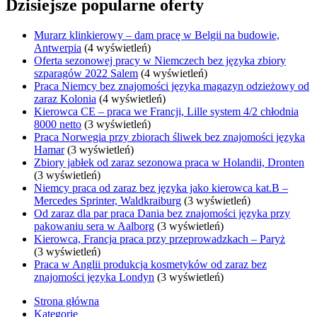
Dzisiejsze popularne oferty
Murarz klinkierowy – dam pracę w Belgii na budowie,
Antwerpia
(4 wyświetleń)
Oferta sezonowej pracy w Niemczech bez języka zbiory
szparagów 2022 Salem
(4 wyświetleń)
Praca Niemcy bez znajomości języka magazyn odzieżowy od
zaraz Kolonia
(4 wyświetleń)
Kierowca CE – praca we Francji, Lille system 4/2 chłodnia
8000 netto
(3 wyświetleń)
Praca Norwegia przy zbiorach śliwek bez znajomości języka
Hamar
(3 wyświetleń)
Zbiory jabłek od zaraz sezonowa praca w Holandii, Dronten
(3 wyświetleń)
Niemcy praca od zaraz bez języka jako kierowca kat.B –
Mercedes Sprinter, Waldkraiburg
(3 wyświetleń)
Od zaraz dla par praca Dania bez znajomości języka przy
pakowaniu sera w Aalborg
(3 wyświetleń)
Kierowca, Francja praca przy przeprowadzkach – Paryż
(3 wyświetleń)
Praca w Anglii produkcja kosmetyków od zaraz bez
znajomości języka Londyn
(3 wyświetleń)
Strona główna
Kategorie