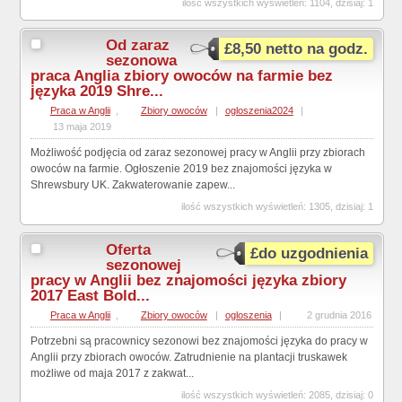
ilość wszystkich wyświetleń: 1104, dzisiaj: 1
Od zaraz
£8,50 netto na godz.
sezonowa
praca Anglia zbiory owoców na farmie bez
języka 2019 Shre...
Praca w Anglii
,
Zbiory owoców
|
ogloszenia2024
|
13 maja 2019
Możliwość podjęcia od zaraz sezonowej pracy w Anglii przy zbiorach
owoców na farmie. Ogłoszenie 2019 bez znajomości języka w
Shrewsbury UK. Zakwaterowanie zapew...
ilość wszystkich wyświetleń: 1305, dzisiaj: 1
Oferta
£do uzgodnienia
sezonowej
pracy w Anglii bez znajomości języka zbiory
2017 East Bold...
Praca w Anglii
,
Zbiory owoców
|
ogloszenia
|
2 grudnia 2016
Potrzebni są pracownicy sezonowi bez znajomości języka do pracy w
Anglii przy zbiorach owoców. Zatrudnienie na plantacji truskawek
możliwe od maja 2017 z zakwat...
ilość wszystkich wyświetleń: 2085, dzisiaj: 0