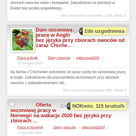
zbiorach owoców malin i truskawek. Zatrudnienie na plantacji w
Exeter bez języka angielskiego....
ilość wszystkich wyświetleń: 1159, dzisiaj: 0
Dam sezonową
£do uzgodnienia
pracę w Anglii
bez języka przy zbiorach owoców od
zaraz Chiche...
Praca w Anglii
,
Zbiory owoców
|
ogloszenia2024
|
25 sierpnia 2020
Na farmie z Chichester potrzebne od zaraz osoby do sezonowej pracy
w Anglii. Zatrudnienie dla pracowników sezonowych przy zbiorach
owoców z zakwaterowaniem, któ...
ilość wszystkich wyświetleń: 883, dzisiaj: 0
Oferta
NOKmin. 115 brutto/h
sezonowej pracy w
Norwegii na wakacje 2020 bez języka przy
zbiorach ...
Praca w Norwegii
,
Zbiory owoców
|
ogloszenia2024
|
2 stycznia 2020