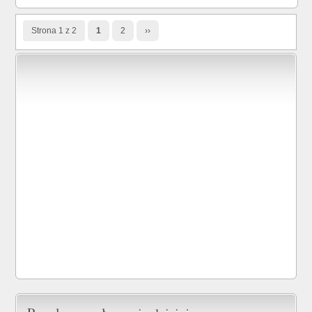
Strona 1 z 2
1
2
››