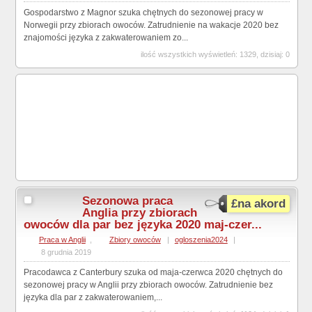
Gospodarstwo z Magnor szuka chętnych do sezonowej pracy w
Norwegii przy zbiorach owoców. Zatrudnienie na wakacje 2020 bez
znajomości języka z zakwaterowaniem zo...
ilość wszystkich wyświetleń: 1329, dzisiaj: 0
Sezonowa praca
£na akord
Anglia przy zbiorach
owoców dla par bez języka 2020 maj-czer...
Praca w Anglii
,
Zbiory owoców
|
ogloszenia2024
|
8 grudnia 2019
Pracodawca z Canterbury szuka od maja-czerwca 2020 chętnych do
sezonowej pracy w Anglii przy zbiorach owoców. Zatrudnienie bez
języka dla par z zakwaterowaniem,...