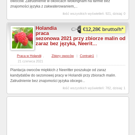
owoców. Zatrudnienie w okolicach Wokingham na farmie bez
znajomości języka z zakwaterowaniem,...
ilość wszystkich wyświetleń: 921, dzisiaj: 0
Holandia
€12,28€ brutto/h*
praca
sezonowa 2021 przy zbiorze malin od
zaraz bez języka, Neerit...
Praca w Holandii
,
Zbiory owoców
|
Contrain1
|
21 czerwca 2021
Plantacja owoców miękkich z Neeritter poszukuje od zaraz
kandydatów do sezonowej pracy w Holandii przy zbiorach malin.
Zatrudnienie bez znajomości języka obcego...
ilość wszystkich wyświetleń: 782, dzisiaj: 1