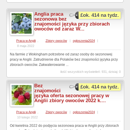
Anglia praca
£ok. 414 na tydz.
sezonowa bez
znajomości języka przy zbiorach
owoców od zaraz W...
Praca w Anglii
,
Zbiory owoców
|
ogloszenia2024
|
8 maja 2022
Na farmie z Wokingham potrzebne od zaraz osoby do sezonowej
pracy w Anglii. Zatrudnienie dla Polaków bez znajomości języka przy
zbiorach owoców. Zakwaterowanie ...
ilość wszystkich wyświetleń: 931, dzisiaj: 0
Bez
£ok. 414 na tydz.
znajomości
języka oferta sezonowej pracy w
Anglii zbiory owoców 2022 k....
Praca w Anglii
,
Zbiory owoców
|
ogloszenia2024
|
10 lutego 2022
Od kwietnia 2022 do podjęcia sezonowa praca w Anglii przy zbiorach