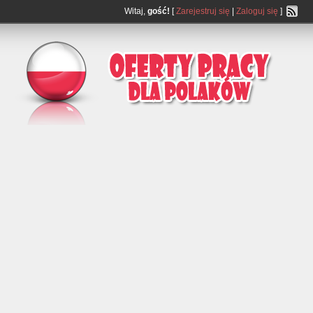
Witaj,
gość!
[
Zarejestruj się
|
Zaloguj się
]