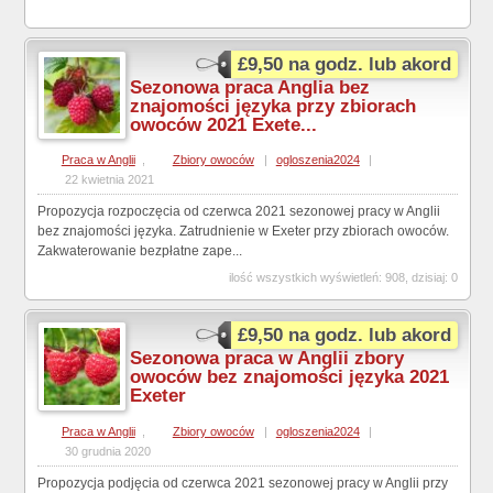
£9,50 na godz. lub akord
Sezonowa praca Anglia bez
znajomości języka przy zbiorach
owoców 2021 Exete...
Praca w Anglii
,
Zbiory owoców
|
ogloszenia2024
|
22 kwietnia 2021
Propozycja rozpoczęcia od czerwca 2021 sezonowej pracy w Anglii
bez znajomości języka. Zatrudnienie w Exeter przy zbiorach owoców.
Zakwaterowanie bezpłatne zape...
ilość wszystkich wyświetleń: 908, dzisiaj: 0
£9,50 na godz. lub akord
Sezonowa praca w Anglii zbory
owoców bez znajomości języka 2021
Exeter
Praca w Anglii
,
Zbiory owoców
|
ogloszenia2024
|
30 grudnia 2020
Propozycja podjęcia od czerwca 2021 sezonowej pracy w Anglii przy