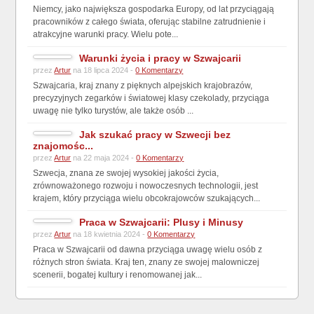
Niemcy, jako największa gospodarka Europy, od lat przyciągają
pracowników z całego świata, oferując stabilne zatrudnienie i
atrakcyjne warunki pracy. Wielu pote...
Warunki życia i pracy w Szwajcarii
przez
Artur
na 18 lipca 2024 -
0 Komentarzy
Szwajcaria, kraj znany z pięknych alpejskich krajobrazów,
precyzyjnych zegarków i światowej klasy czekolady, przyciąga
uwagę nie tylko turystów, ale także osób ...
Jak szukać pracy w Szwecji bez
znajomośc...
przez
Artur
na 22 maja 2024 -
0 Komentarzy
Szwecja, znana ze swojej wysokiej jakości życia,
zrównoważonego rozwoju i nowoczesnych technologii, jest
krajem, który przyciąga wielu obcokrajowców szukających...
Praca w Szwajcarii: Plusy i Minusy
przez
Artur
na 18 kwietnia 2024 -
0 Komentarzy
Praca w Szwajcarii od dawna przyciąga uwagę wielu osób z
różnych stron świata. Kraj ten, znany ze swojej malowniczej
scenerii, bogatej kultury i renomowanej jak...