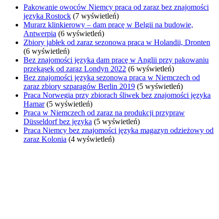
Pakowanie owoców Niemcy praca od zaraz bez znajomości
języka Rostock
(7 wyświetleń)
Murarz klinkierowy – dam pracę w Belgii na budowie,
Antwerpia
(6 wyświetleń)
Zbiory jabłek od zaraz sezonowa praca w Holandii, Dronten
(6 wyświetleń)
Bez znajomości języka dam pracę w Anglii przy pakowaniu
przekąsek od zaraz Londyn 2022
(6 wyświetleń)
Bez znajomości języka sezonowa praca w Niemczech od
zaraz zbiory szparagów Berlin 2019
(5 wyświetleń)
Praca Norwegia przy zbiorach śliwek bez znajomości języka
Hamar
(5 wyświetleń)
Praca w Niemczech od zaraz na produkcji przypraw
Düsseldorf bez języka
(5 wyświetleń)
Praca Niemcy bez znajomości języka magazyn odzieżowy od
zaraz Kolonia
(4 wyświetleń)