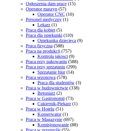
Ogłoszenia dam pracę
(15)
Operator maszyn
(57)
Operator CNC
(10)
Personel medyczny
(1)
Lekarz
(1)
Praca dla kobiet
(5)
Praca dla opiekunki
(110)
Opiekunka dziecięca
(9)
Praca fizyczna
(588)
Praca na produkcji
(757)
Kontrola jakosci
(9)
Praca przy pakowaniu
(588)
Praca przy sprzątaniu
(299)
Sprzątanie biur
(14)
Praca sezonowa
(578)
Praca dla studentów
(3)
Praca w budownictwie
(338)
Betoniarz
(2)
Praca w Gastronomii
(73)
Cukiernik-Piekarz
(1)
Praca w Hotelu
(51)
Konserwator
(1)
Praca w Magazynie
(697)
Komisjonowanie
(88)
Praca w przemyśle
(55)