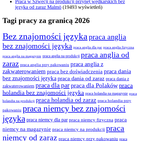
Praca w Szwecji na produkcji przynęt wędkarskich bez
języka od zaraz Malmö
(19493 wyświetleń)
Tagi pracy za granicą 2026
Bez znajomości języka
praca anglia
bez znajomości języka
praca anglia dla par
praca anglia fizyczna
praca anglia od
praca anglia na produkcji
praca anglia na magazynie
zaraz
praca anglia z
praca anglia przy pakowaniu
zakwaterowaniem
praca dania
praca bez doświadczenia
bez znajomości języka
praca dania od zaraz
praca dania z
praca dla par
praca
praca dla Polaków
zakwaterowaniem
holandia bez znajomości języka
praca holandia na magazynie
praca
praca holandia od zaraz
praca holandia przy
holandia na produkcji
praca niemcy bez znajomości
pakowaniu
języka
praca
praca niemcy dla par
praca niemcy fizyczna
praca
niemcy na magazynie
praca niemcy na produkcji
niemcy od zaraz
praca niemcy przy pakowaniu
praca