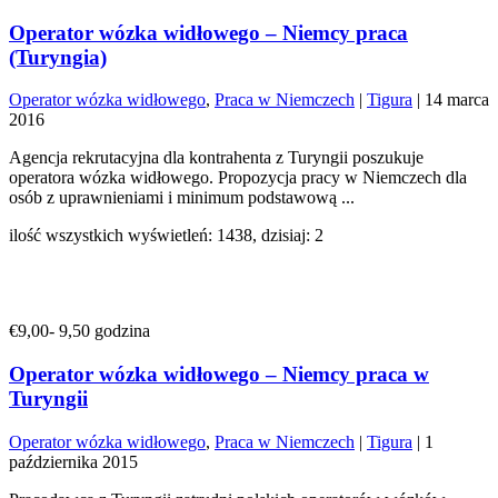
Operator wózka widłowego – Niemcy praca
(Turyngia)
Operator wózka widłowego
,
Praca w Niemczech
|
Tigura
|
14 marca
2016
Agencja rekrutacyjna dla kontrahenta z Turyngii poszukuje
operatora wózka widłowego. Propozycja pracy w Niemczech dla
osób z uprawnieniami i minimum podstawową ...
ilość wszystkich wyświetleń: 1438, dzisiaj: 2
€9,00- 9,50 godzina
Operator wózka widłowego – Niemcy praca w
Turyngii
Operator wózka widłowego
,
Praca w Niemczech
|
Tigura
|
1
października 2015