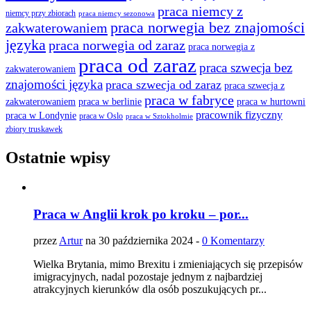
praca niemcy z
niemcy przy zbiorach
praca niemcy sezonowa
praca norwegia bez znajomości
zakwaterowaniem
języka
praca norwegia od zaraz
praca norwegia z
praca od zaraz
praca szwecja bez
zakwaterowaniem
znajomości języka
praca szwecja od zaraz
praca szwecja z
praca w fabryce
praca w berlinie
praca w hurtowni
zakwaterowaniem
pracownik fizyczny
praca w Londynie
praca w Oslo
praca w Sztokholmie
zbiory truskawek
Ostatnie wpisy
Praca w Anglii krok po kroku – por...
przez
Artur
na 30 października 2024 -
0 Komentarzy
Wielka Brytania, mimo Brexitu i zmieniających się przepisów
imigracyjnych, nadal pozostaje jednym z najbardziej
atrakcyjnych kierunków dla osób poszukujących pr...