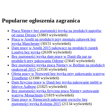
Pupularne ogłoszenia zagranica
Praca Niemcy bez znajomości języka na produkcji napojów
od zaraz Drezno
(33803 wyświetleń)
Praca w Anglii na produkcji przy montażu zabawek bez
języka Manchester
(30151 wyświetleń)
Dam pracę w Anglii 2015 pakowacz na produkcji ciastek
Londyn bez języka
(26109 wyświetleń)
Bez znajomości języka dam pracę w Danii dla par na
produkcji przy pakowaniu Odense
(23645 wyświetleń)
Bez znajomości języka praca Niemcy w Berlinie na produkcji
opakowań 2015
(23530 wyświetleń)
Oferta pracy w Norwegii bez języka przy pakowaniu warzyw
Trondheim
(23388 wyświetleń)
Dam fizyczną pracę w Danii bez języka pakowanie mebli w
fabryce Aalborg
(21825 wyświetleń)
Bez znajomości języka fizyczna praca Niemcy sortowanie
warzyw Monachium
(21819 wyświetleń)
Dam pracę w Niemczech pakowanie owoców bez
znajomości języka Kolonia 2015
(21134 wyświetleń)