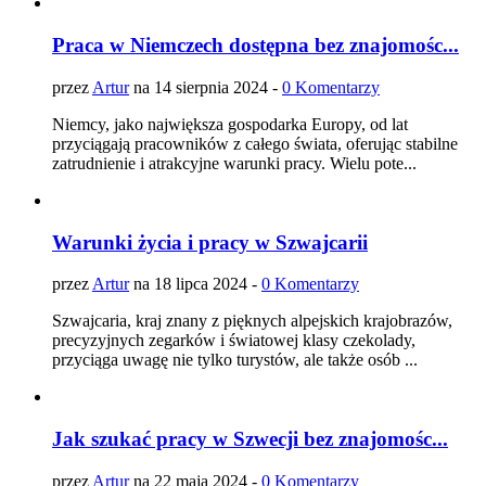
Praca w Niemczech dostępna bez znajomośc...
przez
Artur
na 14 sierpnia 2024 -
0 Komentarzy
Niemcy, jako największa gospodarka Europy, od lat
przyciągają pracowników z całego świata, oferując stabilne
zatrudnienie i atrakcyjne warunki pracy. Wielu pote...
Warunki życia i pracy w Szwajcarii
przez
Artur
na 18 lipca 2024 -
0 Komentarzy
Szwajcaria, kraj znany z pięknych alpejskich krajobrazów,
precyzyjnych zegarków i światowej klasy czekolady,
przyciąga uwagę nie tylko turystów, ale także osób ...
Jak szukać pracy w Szwecji bez znajomośc...
przez
Artur
na 22 maja 2024 -
0 Komentarzy