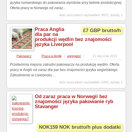
języka norweskiego do pakowania wyrobów przy taśmie produkcyjnej.
Oferta pracy w Norwegii od zaraz...
ilość wszystkich wyświetleń: 8972, dzisiaj: 2
Praca Anglia
£7 GBP brutto/h
dla par na
produkcji wędlin bez znajomości
języka Liverpool
Pakowacz
,
Praca w Anglii
|
agregator
|
21 stycznia 2015
Przetwórnia mięsna zatrudni pakowaczy na produkcję wędlin. Oferta
pracy w Anglii od zaraz dla par bez znajomości języka angielskiego.
Zatrudnienie w Liverpoolu....
ilość wszystkich wyświetleń: 6343, dzisiaj: 1
Od zaraz praca w Norwegii bez
znajomości języka pakowanie ryb
Stavanger
NOK159 NOK brutto/h plus dodatki