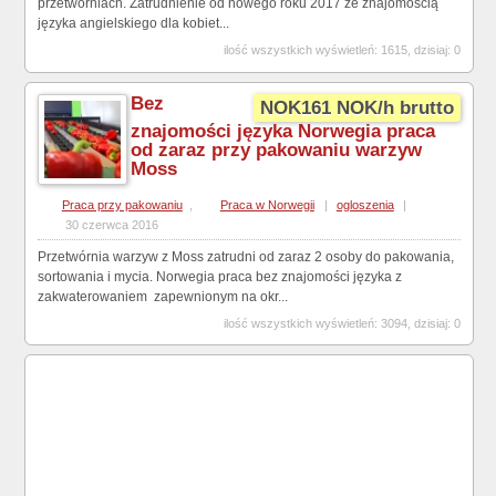
przetwórniach. Zatrudnienie od nowego roku 2017 ze znajomością
języka angielskiego dla kobiet...
ilość wszystkich wyświetleń: 1615, dzisiaj: 0
Bez
NOK161 NOK/h brutto
znajomości języka Norwegia praca
od zaraz przy pakowaniu warzyw
Moss
Praca przy pakowaniu
,
Praca w Norwegii
|
ogloszenia
|
30 czerwca 2016
Przetwórnia warzyw z Moss zatrudni od zaraz 2 osoby do pakowania,
sortowania i mycia. Norwegia praca bez znajomości języka z
zakwaterowaniem zapewnionym na okr...
ilość wszystkich wyświetleń: 3094, dzisiaj: 0