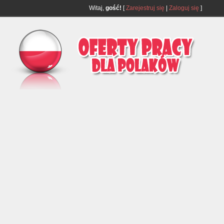
Witaj,
gość!
[
Zarejestruj się
|
Zaloguj się
]