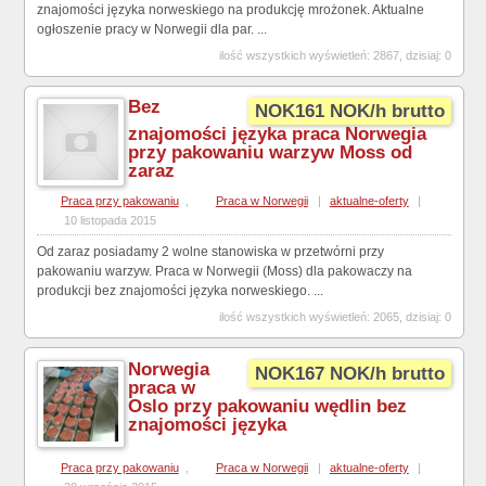
znajomości języka norweskiego na produkcję mrożonek. Aktualne
ogłoszenie pracy w Norwegii dla par. ...
ilość wszystkich wyświetleń: 2867, dzisiaj: 0
Bez
NOK161 NOK/h brutto
znajomości języka praca Norwegia
przy pakowaniu warzyw Moss od
zaraz
Praca przy pakowaniu
,
Praca w Norwegii
|
aktualne-oferty
|
10 listopada 2015
Od zaraz posiadamy 2 wolne stanowiska w przetwórni przy
pakowaniu warzyw. Praca w Norwegii (Moss) dla pakowaczy na
produkcji bez znajomości języka norweskiego. ...
ilość wszystkich wyświetleń: 2065, dzisiaj: 0
Norwegia
NOK167 NOK/h brutto
praca w
Oslo przy pakowaniu wędlin bez
znajomości języka
Praca przy pakowaniu
,
Praca w Norwegii
|
aktualne-oferty
|