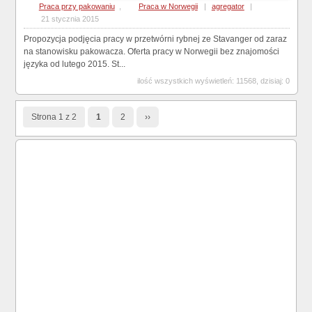
Praca przy pakowaniu
,
Praca w Norwegii
|
agregator
|
21 stycznia 2015
Propozycja podjęcia pracy w przetwórni rybnej ze Stavanger od zaraz
na stanowisku pakowacza. Oferta pracy w Norwegii bez znajomości
języka od lutego 2015. St...
ilość wszystkich wyświetleń: 11568, dzisiaj: 0
Strona 1 z 2
1
2
››