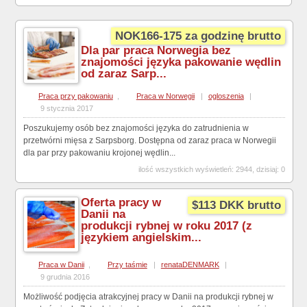
NOK166-175 za godzinę brutto
Dla par praca Norwegia bez
znajomości języka pakowanie wędlin
od zaraz Sarp...
Praca przy pakowaniu
,
Praca w Norwegii
|
ogloszenia
|
9 stycznia 2017
Poszukujemy osób bez znajomości języka do zatrudnienia w
przetwórni mięsa z Sarpsborg. Dostępna od zaraz praca w Norwegii
dla par przy pakowaniu krojonej wędlin...
ilość wszystkich wyświetleń: 2944, dzisiaj: 0
Oferta pracy w
$113 DKK brutto
Danii na
produkcji rybnej w roku 2017 (z
językiem angielskim...
Praca w Danii
,
Przy taśmie
|
renataDENMARK
|
9 grudnia 2016
Możliwość podjęcia atrakcyjnej pracy w Danii na produkcji rybnej w