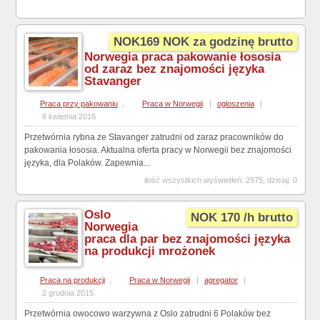
NOK169 NOK za godzinę brutto
Norwegia praca pakowanie łososia
od zaraz bez znajomości języka
Stavanger
Praca przy pakowaniu
,
Praca w Norwegii
|
ogloszenia
|
8 kwietnia 2016
Przetwórnia rybna ze Stavanger zatrudni od zaraz pracowników do
pakowania łososia. Aktualna oferta pracy w Norwegii bez znajomości
języka, dla Polaków. Zapewnia...
ilość wszystkich wyświetleń: 2975, dzisiaj: 0
Oslo
NOK 170 /h brutto
Norwegia
praca dla par bez znajomości języka
na produkcji mrożonek
Praca na produkcji
,
Praca w Norwegii
|
agregator
|
2 grudnia 2015
Przetwórnia owocowo warzywna z Oslo zatrudni 6 Polaków bez