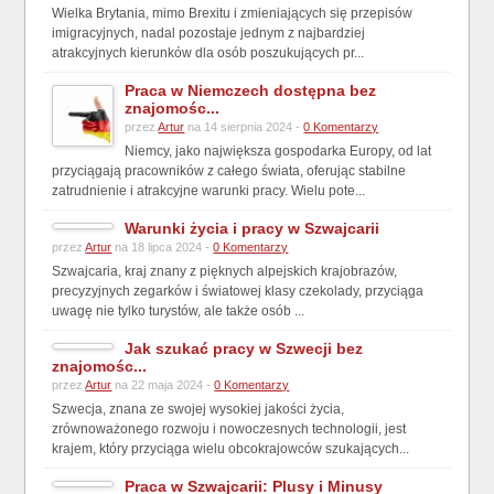
Wielka Brytania, mimo Brexitu i zmieniających się przepisów
imigracyjnych, nadal pozostaje jednym z najbardziej
atrakcyjnych kierunków dla osób poszukujących pr...
Praca w Niemczech dostępna bez
znajomośc...
przez
Artur
na 14 sierpnia 2024 -
0 Komentarzy
Niemcy, jako największa gospodarka Europy, od lat
przyciągają pracowników z całego świata, oferując stabilne
zatrudnienie i atrakcyjne warunki pracy. Wielu pote...
Warunki życia i pracy w Szwajcarii
przez
Artur
na 18 lipca 2024 -
0 Komentarzy
Szwajcaria, kraj znany z pięknych alpejskich krajobrazów,
precyzyjnych zegarków i światowej klasy czekolady, przyciąga
uwagę nie tylko turystów, ale także osób ...
Jak szukać pracy w Szwecji bez
znajomośc...
przez
Artur
na 22 maja 2024 -
0 Komentarzy
Szwecja, znana ze swojej wysokiej jakości życia,
zrównoważonego rozwoju i nowoczesnych technologii, jest
krajem, który przyciąga wielu obcokrajowców szukających...
Praca w Szwajcarii: Plusy i Minusy