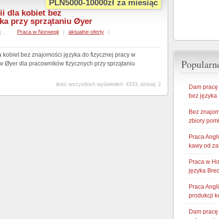
PLN5000-10000zł za miesiąc
i dla kobiet bez
ka przy sprzątaniu Øyer
u
,
Praca w Norwegii
|
aktualne-oferty
|
 kobiet bez znajomości języka do fizycznej pracy w
Popularne
 w Øyer dla pracowników fizycznych przy sprzątaniu
ilość wszystkich wyświetleń: 4333, dzisiaj: 2
Dam pracę w
bez języka
Bez znajom
zbiory pom
Praca Angl
kawy od za
Praca w Ho
języka Bre
Praca Angl
produkcji 
Dam pracę 