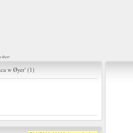
w Øyer'
ca w Øyer' (1)