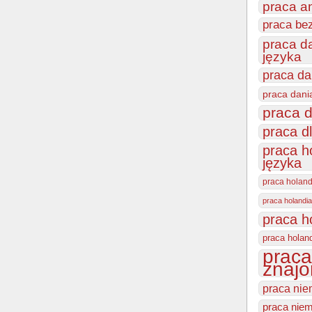
praca a
praca be
praca d
języka
praca da
praca dani
praca d
praca d
praca h
języka
praca holan
praca holandia
praca h
praca holan
praca
znajo
praca nie
praca niem