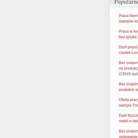
Pupularn
Praca Niem
napojów od
Praca w An
bez języka
Dam pracę 
ciastek Lo
Bez znajom
na produkc
(23645 wyś
Bez znajom
produkcji 
Oferta pra
warzyw Tr
Dam fizycz
mebli w fa
Bez znajom
sortowani