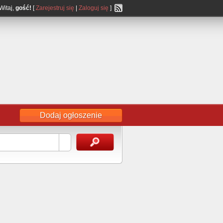
Witaj,
gość!
[
Zarejestruj się
|
Zaloguj się
]
Dodaj ogłoszenie