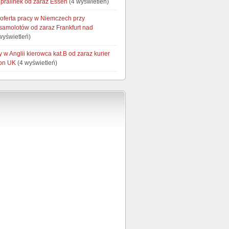
pralinek od zaraz Essen
(4 wyświetleń)
 oferta pracy w Niemczech przy
 samolotów od zaraz Frankfurt nad
wyświetleń)
y w Anglii kierowca kat.B od zaraz kurier
on UK
(4 wyświetleń)