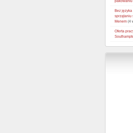
pakowaniu 
Bez języka
sprzątaniu
Menem
(4 
Oferta prac
Southampt