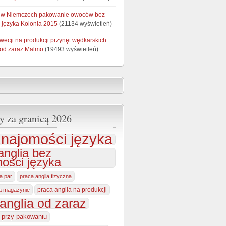
 w Niemczech pakowanie owoców bez
 języka Kolonia 2015
(21134 wyświetleń)
wecji na produkcji przynęt wędkarskich
 od zaraz Malmö
(19493 wyświetleń)
y za granicą 2026
najomości języka
anglia bez
ości języka
la par
praca anglia fizyczna
praca anglia na produkcji
na magazynie
anglia od zaraz
a przy pakowaniu