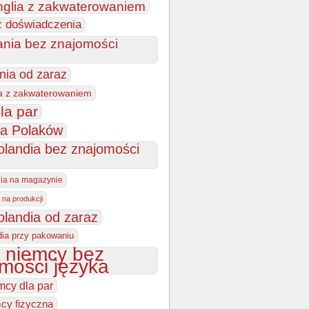
nglia z zakwaterowaniem
z doświadczenia
ania bez znajomości
nia od zaraz
a z zakwaterowaniem
la par
la Polaków
olandia bez znajomości
dia na magazynie
 na produkcji
olandia od zaraz
dia przy pakowaniu
 niemcy bez
mości języka
mcy dla par
cy fizyczna