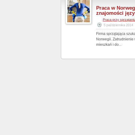
Praca w Norwegi
znajomości języ
Praca przy sprzątani
5 października 2014
Firma sprzątająca szuka
Norwegii. Zatrudnienie
mieszkań i do...