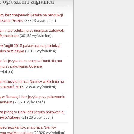
e ogłoszenia zagranica
cy bez znajomości języka na produkcji
 zaraz Drezno
(33803 wyświetleń)
glii na produkcji przy montażu zabawek
 Manchester
(30153 wyświetleń)
w Anglii 2015 pakowacz na produkcji
ndyn bez języka
(26111 wyświetleń)
ości języka dam pracę w Danii dla par
ji przy pakowaniu Odense
wietleń)
ości języka praca Niemcy w Berlinie na
opakowań 2015
(23530 wyświetleń)
cy w Norwegii bez języka przy pakowaniu
ondheim
(23390 wyświetleń)
ną pracę w Danii bez języka pakowanie
bryce Aalborg
(21826 wyświetleń)
ości języka fizyczna praca Niemcy
e warzyw Monachium
(21820 wyświetleń)