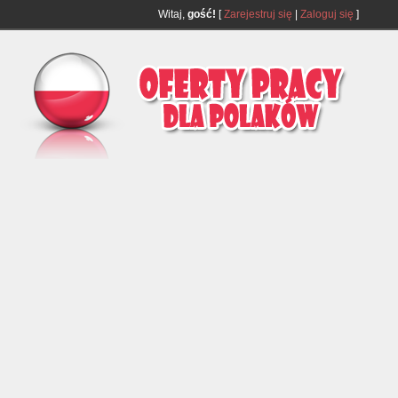
Witaj,
gość!
[
Zarejestruj się
|
Zaloguj się
]