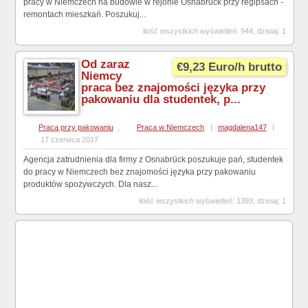
pracy w Niemczech na budowie w rejonie Osnabrück przy regipsach -
remontach mieszkań. Poszukuj...
ilość wszystkich wyświetleń: 944, dzisiaj: 1
Od zaraz
€9,23 Euro/h brutto
Niemcy
praca bez znajomości języka przy
pakowaniu dla studentek, p...
Praca przy pakowaniu
,
Praca w Niemczech
|
magdalena147
|
17 czerwca 2017
Agencja zatrudnienia dla firmy z Osnabrück poszukuje pań, studentek
do pracy w Niemczech bez znajomości języka przy pakowaniu
produktów spożywczych. Dla nasz...
ilość wszystkich wyświetleń: 1393, dzisiaj: 1