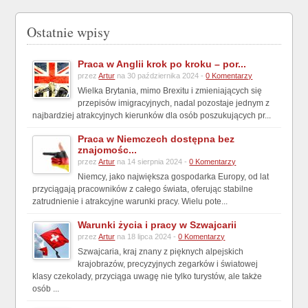
Ostatnie wpisy
Praca w Anglii krok po kroku – por...
przez
Artur
na 30 października 2024 -
0 Komentarzy
Wielka Brytania, mimo Brexitu i zmieniających się
przepisów imigracyjnych, nadal pozostaje jednym z
najbardziej atrakcyjnych kierunków dla osób poszukujących pr...
Praca w Niemczech dostępna bez
znajomośc...
przez
Artur
na 14 sierpnia 2024 -
0 Komentarzy
Niemcy, jako największa gospodarka Europy, od lat
przyciągają pracowników z całego świata, oferując stabilne
zatrudnienie i atrakcyjne warunki pracy. Wielu pote...
Warunki życia i pracy w Szwajcarii
przez
Artur
na 18 lipca 2024 -
0 Komentarzy
Szwajcaria, kraj znany z pięknych alpejskich
krajobrazów, precyzyjnych zegarków i światowej
klasy czekolady, przyciąga uwagę nie tylko turystów, ale także
osób ...