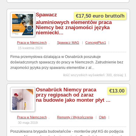
Spawacz
€17,50 euro brutto/h
aluminiowych elementów praca
Niemcy bez znajomości języka
niemiecki...
Praca w Niemczech
,
Spawacz MAG
|
ConceptPlus1
|
15 kwietnia 2024
Firma przemysłowa działająca w Osnabrück poszukuje
doświadczonych spawaczy do pracy w Niemczech. Zatrudnienie bez
znajomości języka przy spawaniu elementów z al...
ilość wszystkich wyświetleń: 300, dzisiaj: 1
Osnabrück Niemcy praca
€13.00
przy regipsach od zaraz
na budowie jako monter płyt ...
Praca w Niemczech
,
Remonty i Wykończenia
|
Oleh
|
30 maja 2019
Poszukiwana brygada budowlańców - monterów płyt KG do podjęcia