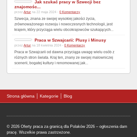
Jak szukać pracy w Szwecji bez
znajomośc...
przez
Artur
na 22 maja 2024 -
0 Komentarzy
Szwecja, znana ze swojej wysokiej jakości życia,
zrównoważonego rozwoju i nowoczesnych technologii, jest
krajem, który przyciąga wielu obcokrajowców szukających...
Praca w Szwajcarii: Plusy i Minusy
przez
Artur
na 18 kwietnia 2024 -
0 Komentarzy
Praca w Szwajcarii od dawna przyciąga uwagę wielu osób z
różnych stron świata. Kraj ten, znany ze swojej malowniczej
scenerii, bogatej kultury i renomowanej jak...
Strona główna
Kategorie
Blog
© 2026 Oferty praca za granicą dla Polaków 2026 – ogłoszenia dam
pracę. Wszelkie prawa zastrzeżone.