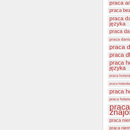
praca a
praca be
praca d
języka
praca da
praca dani
praca d
praca d
praca h
języka
praca holan
praca holandia
praca h
praca holan
praca
znajo
praca nie
praca niem