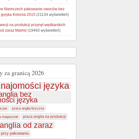
 w Niemczech pakowanie owoców bez
 języka Kolonia 2015
(21134 wyświetleń)
wecji na produkcji przynęt wędkarskich
 od zaraz Malmö
(19493 wyświetleń)
y za granicą 2026
najomości języka
anglia bez
ości języka
la par
praca anglia fizyczna
praca anglia na produkcji
na magazynie
anglia od zaraz
a przy pakowaniu