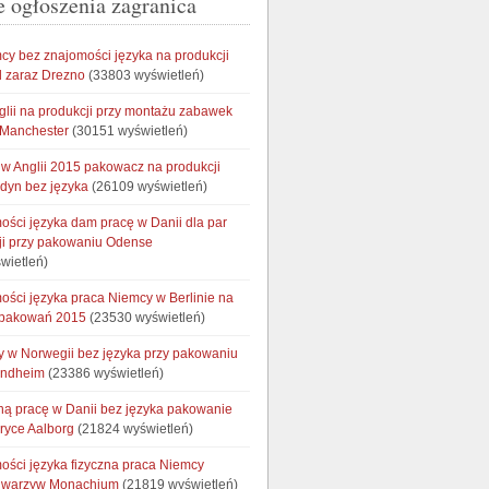
e ogłoszenia zagranica
cy bez znajomości języka na produkcji
 zaraz Drezno
(33803 wyświetleń)
glii na produkcji przy montażu zabawek
 Manchester
(30151 wyświetleń)
w Anglii 2015 pakowacz na produkcji
ndyn bez języka
(26109 wyświetleń)
ości języka dam pracę w Danii dla par
ji przy pakowaniu Odense
wietleń)
ości języka praca Niemcy w Berlinie na
opakowań 2015
(23530 wyświetleń)
cy w Norwegii bez języka przy pakowaniu
ondheim
(23386 wyświetleń)
ną pracę w Danii bez języka pakowanie
bryce Aalborg
(21824 wyświetleń)
ości języka fizyczna praca Niemcy
e warzyw Monachium
(21819 wyświetleń)