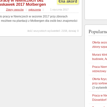
racę w Niemczech bez
€na akord
ruskawek 2017 Molbergen
,
Zbiory owoców
|
ogloszenia
|
1 stycznia 2017
do pracy w Niemczech w sezonie 2017 przy zbiorach
e możliwe na plantacji z Molbergen dla osób bez znajomości
Popularne
ilość wszystkich wyświetleń: 2158, dzisiaj: 0
Oferta sez
zbiory szp
Murarz klin
budowie, A
Praca Niem
odzieżowy 
Oferta fizy
przy sorto
(3 wyświetl
Praca w Ni
Düsseldorf