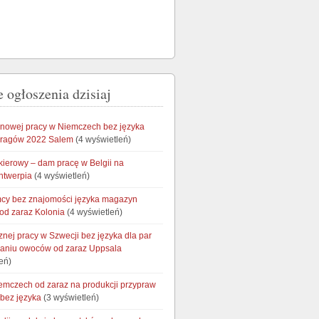
 ogłoszenia dzisiaj
onowej pracy w Niemczech bez języka
aragów 2022 Salem
(4 wyświetleń)
kierowy – dam pracę w Belgii na
ntwerpia
(4 wyświetleń)
cy bez znajomości języka magazyn
od zaraz Kolonia
(4 wyświetleń)
cznej pracy w Szwecji bez języka dla par
waniu owoców od zaraz Uppsala
eń)
emczech od zaraz na produkcji przypraw
 bez języka
(3 wyświetleń)