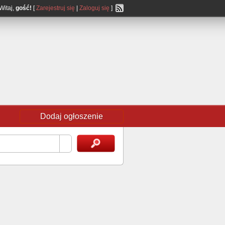
Witaj,
gość!
[
Zarejestruj się
|
Zaloguj się
]
Dodaj ogłoszenie