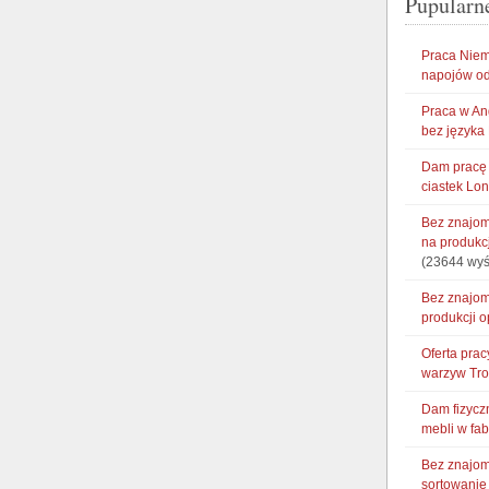
Pupularn
Praca Niem
napojów od
Praca w An
bez języka
Dam pracę 
ciastek Lo
Bez znajom
na produkc
(23644 wyś
Bez znajom
produkcji 
Oferta pra
warzyw Tr
Dam fizycz
mebli w fa
Bez znajom
sortowani