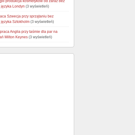
glii produkcja kosmetyków od zaraz bez
 języka Londyn
(3 wyświetleń)
raca Szwecja przy sprzątaniu bez
 języka Sztokholm
(3 wyświetleń)
praca Anglia przy taśmie dla par na
dań Milton Keynes
(3 wyświetleń)