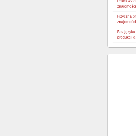
Praca w An
znajomości
Fizyczna p
znajomości
Bez języka 
produkcji 