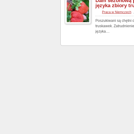
Dam sezonową p
języka zbiory t
Praca w Niemczech
Poszukiwani są chętni 
truskawek. Zatrudnieni
języka....