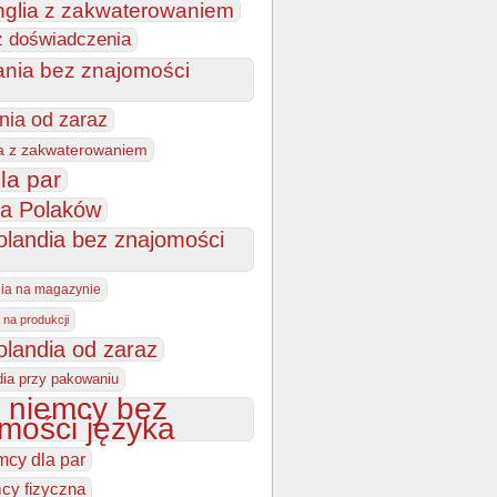
nglia z zakwaterowaniem
z doświadczenia
ania bez znajomości
nia od zaraz
a z zakwaterowaniem
la par
la Polaków
olandia bez znajomości
dia na magazynie
 na produkcji
olandia od zaraz
dia przy pakowaniu
 niemcy bez
mości języka
mcy dla par
cy fizyczna