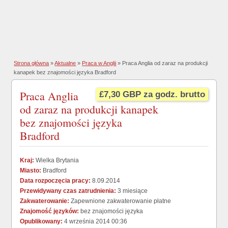
Strona główna
»
Aktualne
»
Praca w Anglii
» Praca Anglia od zaraz na produkcji
kanapek bez znajomości języka Bradford
Praca Anglia
£7,30 GBP za godz. brutto
od zaraz na produkcji kanapek
bez znajomości języka
Bradford
Kraj:
Wielka Brytania
Miasto:
Bradford
Data rozpoczęcia pracy:
8.09.2014
Przewidywany czas zatrudnienia:
3 miesiące
Zakwaterowanie:
Zapewnione zakwaterowanie płatne
Znajomość języków:
bez znajomości języka
Opublikowany:
4 września 2014 00:36