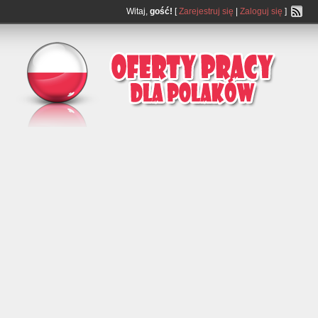
Witaj,
gość!
[
Zarejestruj się
|
Zaloguj się
]