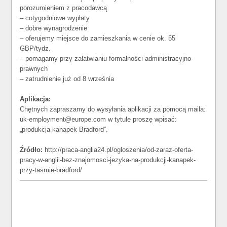
porozumieniem z pracodawcą
– cotygodniowe wypłaty
– dobre wynagrodzenie
– oferujemy miejsce do zamieszkania w cenie ok. 55
GBP/tydz.
– pomagamy przy załatwianiu formalności administracyjno-
prawnych
– zatrudnienie już od 8 września
Aplikacja:
Chętnych zapraszamy do wysyłania aplikacji za pomocą maila:
uk-employment@europe.com w tytule proszę wpisać:
„produkcja kanapek Bradford”.
Źródło:
http://praca-anglia24.pl/ogloszenia/od-zaraz-oferta-
pracy-w-anglii-bez-znajomosci-jezyka-na-produkcji-kanapek-
przy-tasmie-bradford/