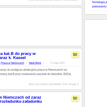
Norwegia p
pakowaniu 
ca kat.B do pracy w
$0
raz k. Kassel
Praca w Niemczech
|
Ideal Work
|
5 maja 2020
zaraz do podjęcia atrakcyjna praca w Niemczech na
erowcy kat.B przy rozwożeniu paczek do klientów. IDEAL
ilość wszystkich wyświetleń: 833, dzisiaj: 0
 w Niemczech od zaraz
$0
 rozładunku-załadunku