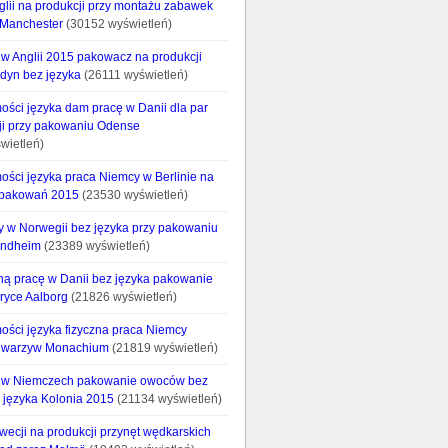
glii na produkcji przy montażu zabawek
 Manchester
(30152 wyświetleń)
w Anglii 2015 pakowacz na produkcji
ndyn bez języka
(26111 wyświetleń)
ości języka dam pracę w Danii dla par
ji przy pakowaniu Odense
wietleń)
ości języka praca Niemcy w Berlinie na
opakowań 2015
(23530 wyświetleń)
cy w Norwegii bez języka przy pakowaniu
ondheim
(23389 wyświetleń)
ną pracę w Danii bez języka pakowanie
bryce Aalborg
(21826 wyświetleń)
ości języka fizyczna praca Niemcy
e warzyw Monachium
(21819 wyświetleń)
 w Niemczech pakowanie owoców bez
 języka Kolonia 2015
(21134 wyświetleń)
wecji na produkcji przynęt wędkarskich