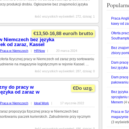
Popularne
rzy produkcji drobiu. Ogłoszenie bez znajomości języka
ilość wszystkich wyświetleń: 272, dzisiaj: 1
Praca Angl
kawy od za
€13,50-16,88 euro/h brutto
Oferta prac
Southampt
w Niemczech bez języka
ek od zaraz, Kassel
Bez znajom
Praca w Niemczech
|
HRNow
|
20 marca 2024
zbiory pom
oferta fizycznej pracy w Niemczech od zaraz przy sortowaniu
Dam pracę w
rudnienie na magazynie logistycznym w rejonie Kassel. ...
bez języka
ilość wszystkich wyświetleń: 287, dzisiaj: 0
Dam pracę 
pakowaniu 
zny do pracy w
€Do uzg.
ęzyka od zaraz w
Bez języka
sprzątaniu
Menem
(4 
Praca w Niemczech
|
Ideal Work
|
17 stycznia 2022
zaraz propozycja fizycznej pracy w Niemczech bez
Praca w Sz
sortowaniu paczek kurierskich. Zatrudnienie przy ręcznym
magazynie 
(3 wyświetl
ilość wszystkich wyświetleń: 486, dzisiaj: 0