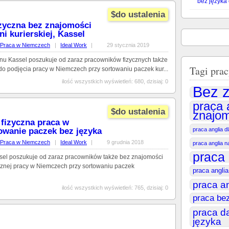
bez języka
$do ustalenia
zyczna bez znajomości
i kurierskiej, Kassel
Praca w Niemczech
|
Ideal Work
|
29 stycznia 2019
jonu Kassel poszukuje od zaraz pracowników fizycznych także
Tagi prac
do podjęcia pracy w Niemczech przy sortowaniu paczek kur...
ilość wszystkich wyświetleń: 680, dzisiaj: 0
Bez z
praca 
$do ustalenia
znajom
 fizyczna praca w
owanie paczek bez języka
praca anglia d
Praca w Niemczech
|
Ideal Work
|
9 grudnia 2018
praca anglia 
praca 
ssel poszukuje od zaraz pracowników także bez znajomości
ycznej pracy w Niemczech przy sortowaniu paczek
praca angli
praca a
ilość wszystkich wyświetleń: 765, dzisiaj: 0
praca be
praca d
języka