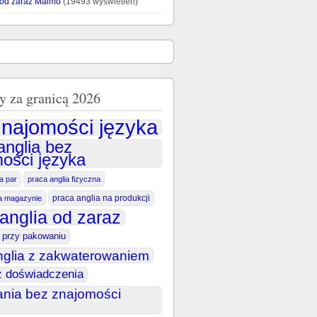
 od zaraz Malmö
(19493 wyświetleń)
y za granicą 2026
najomości języka
anglia bez
ości języka
la par
praca anglia fizyczna
praca anglia na produkcji
na magazynie
anglia od zaraz
a przy pakowaniu
nglia z zakwaterowaniem
z doświadczenia
ania bez znajomości