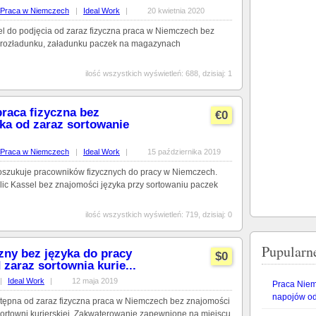
Praca w Niemczech
|
Ideal Work
|
20 kwietnia 2020
el do podjęcia od zaraz fizyczna praca w Niemczech bez
y rozładunku, załadunku paczek na magazynach
ilość wszystkich wyświetleń: 688, dzisiaj: 1
raca fizyczna bez
€0
ka od zaraz sortowanie
Praca w Niemczech
|
Ideal Work
|
15 października 2019
oszukuje pracowników fizycznych do pracy w Niemczech.
olic Kassel bez znajomości języka przy sortowaniu paczek
ilość wszystkich wyświetleń: 719, dzisiaj: 0
Pupularn
zny bez języka do pracy
$0
zaraz sortownia kurie...
|
Ideal Work
|
12 maja 2019
Praca Niem
napojów od
tępna od zaraz fizyczna praca w Niemczech bez znajomości
sortowni kurierskiej. Zakwaterowanie zapewnione na miejscu