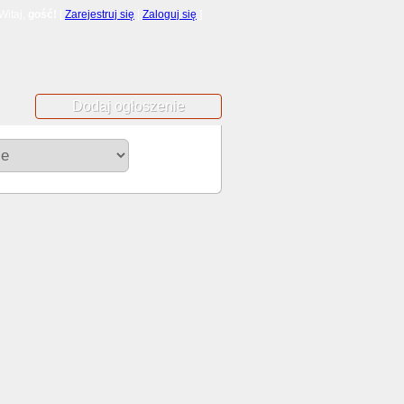
Witaj,
gość!
[
Zarejestruj się
|
Zaloguj się
]
Dodaj ogłoszenie