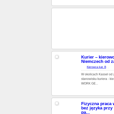
Kurier – kierow
Niemczech od za
Kierowca kat. B
,
W okolicach Kassel od 
stanowisku kuriera - ki
WORK GE...
Fizyczna praca
bez języka przy
pa...