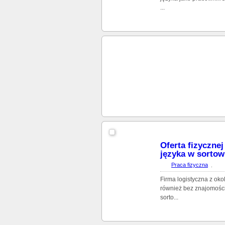
...
Oferta fizyczne
języka w sortown
Praca fizyczna
,
Firma logistyczna z ok
również bez znajomości
sorto...