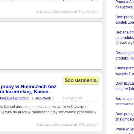
Praca w An
bez języka
ilość wszystkich wyświetleń: 641, dzisiaj: 0
Dam pracę 
ciastek Lo
Bez znajom
na produkc
(23645 wyś
Bez znajom
produkcji 
Oferta pra
warzyw Tr
$do ustalenia
Dam fizycz
j pracy w Niemczech bez
mebli w fa
i kurierskiej, Kasse...
Praca w Niemczech
|
Ideal Work
|
7 lutego 2019
Bez znajom
sortowani
olic Kassel poszukuje od zaraz pracowników fizycznych
 języka do pracy w Niemczech przy sortowaniu przesyłek w
Dam pracę
znajomości
ilość wszystkich wyświetleń: 763, dzisiaj: 0
Praca w Sz