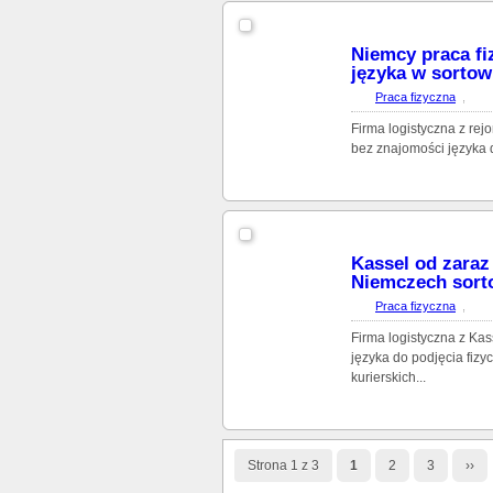
Niemcy praca fi
języka w sortown
Praca fizyczna
,
Firma logistyczna z re
bez znajomości języka 
Kassel od zaraz
Niemczech sort
Praca fizyczna
,
Firma logistyczna z Ka
języka do podjęcia fiz
kurierskich...
Strona 1 z 3
1
2
3
››