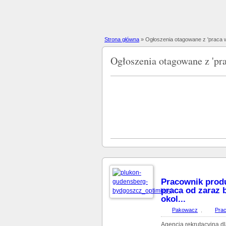
Strona główna
»
Ogłoszenia otagowane z 'praca 
Ogłoszenia otagowane z 'pra
Pracownik prod
praca od zaraz 
okol...
Pakowacz
,
Pra
Agencja rekrutacyjna dl