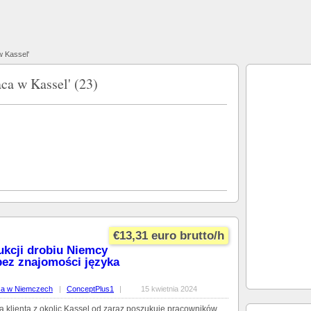
w Kassel'
ca w Kassel' (23)
€13,31 euro brutto/h
ukcji drobiu Niemcy
bez znajomości języka
ca w Niemczech
|
ConceptPlus1
|
15 kwietnia 2024
a klienta z okolic Kassel od zaraz poszukuje pracowników