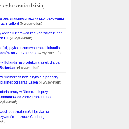
 ogłoszenia dzisiaj
ia bez znajomości języka przy pakowaniu
raz Bradford
(5 wyświetleń)
y w Anglii kierowca kat.B od zaraz kurier
on UK
(4 wyświetleń)
ości języka sezonowa praca Holandia
idorów od zaraz Kapelle
(4 wyświetleń)
 Holandii na produkcji ciastek dla par
 Rotterdam
(4 wyświetleń)
w Niemczech bez języka dla par przy
pralinek od zaraz Essen
(4 wyświetleń)
 oferta pracy w Niemczech przy
 samolotów od zaraz Frankfurt nad
wyświetleń)
wecji bez znajomości języka na
żywności od zaraz Göteborg
eń)