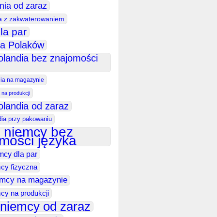
nia od zaraz
a z zakwaterowaniem
la par
la Polaków
olandia bez znajomości
dia na magazynie
 na produkcji
olandia od zaraz
dia przy pakowaniu
 niemcy bez
mości języka
mcy dla par
cy fizyczna
emcy na magazynie
cy na produkcji
 niemcy od zaraz