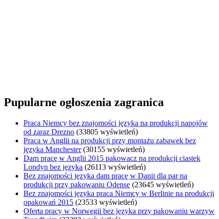
Pupularne ogłoszenia zagranica
Praca Niemcy bez znajomości języka na produkcji napojów
od zaraz Drezno
(33805 wyświetleń)
Praca w Anglii na produkcji przy montażu zabawek bez
języka Manchester
(30155 wyświetleń)
Dam pracę w Anglii 2015 pakowacz na produkcji ciastek
Londyn bez języka
(26113 wyświetleń)
Bez znajomości języka dam pracę w Danii dla par na
produkcji przy pakowaniu Odense
(23645 wyświetleń)
Bez znajomości języka praca Niemcy w Berlinie na produkcji
opakowań 2015
(23533 wyświetleń)
Oferta pracy w Norwegii bez języka przy pakowaniu warzyw