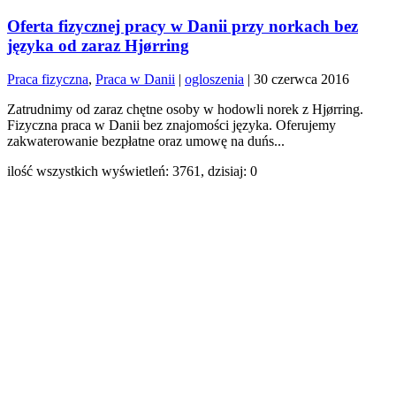
Oferta fizycznej pracy w Danii przy norkach bez
języka od zaraz Hjørring
Praca fizyczna
,
Praca w Danii
|
ogloszenia
|
30 czerwca 2016
Zatrudnimy od zaraz chętne osoby w hodowli norek z Hjørring.
Fizyczna praca w Danii bez znajomości języka. Oferujemy
zakwaterowanie bezpłatne oraz umowę na duńs...
ilość wszystkich wyświetleń: 3761, dzisiaj: 0